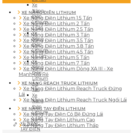
Xe
Nâng
XE NÂNG ĐIỆN LITHIUM
Điện
Xe Nâng Điện Lithium 1.5 Tấn
Lithium
Xe Nâng Điện Lithium 2 Tấn
3 Tấn
Xe Nâng Điện Lithium 2.5 Tấn
Xe
Xe Nâng Điện Lithium 3 Tấn
Nâng
Xe Nâng Điện Lithium 3.5 Tấn
Điện
Xe Nâng Điện Lithium 3.8 Tấn
Lithium
Xe Nâng Điện Lithium 4.5 Tấn
3.5 Tấn
Xe Nâng Điện Lithium 5 Tấn
Xe
Xe Nâng Điện Lithium 7 Tấn
Nâng
Xe Nâng Điện Lithium Dòng XA III - Xe
Điện
Mạnh Giá Rẻ
Lithium
XE NÂNG REACH TRUCK LITHIUM
3.8
Xe Nâng Điện Lithium Reach Truck Đứng
Tấn
Lái
Xe
Xe Nâng Điện Lithium Reach Truck Ngồi Lái
Nâng
Điện
XE NÂNG TAY ĐIỆN LITHIUM
Lithium
Xe Nâng Tay Điện Có Bệ Đứng Lái
5 Tấn
Xe Nâng Tay Điện Lithium Cao
XE NÂNG
Xe Nâng Tay Điện Lithium Thấp
TAY ĐIỆN