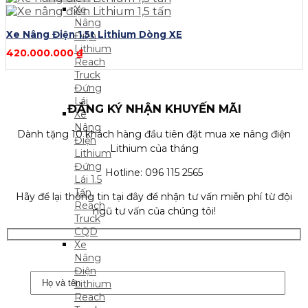
Xe
Nâng
Xe Nâng Điện 1.5t Lithium Dòng XE
Điện
Lithium
420.000.000
₫
Reach
Truck
Đứng
Lái
ĐĂNG KÝ NHẬN KHUYẾN MÃI
Xe
Nâng
Dành tặng 10 khách hàng đầu tiên đặt mua xe nâng điện
Điện
Lithium của tháng
Lithium
Đứng
Hotline: 096 115 2565
Lái 1.5
Tấn
Hãy để lại thông tin tại đây để nhận tư vấn miễn phí từ đội
Reach
ngũ tư vấn của chúng tôi!
Truck
CQD
Xe
Nâng
Điện
Lithium
Reach