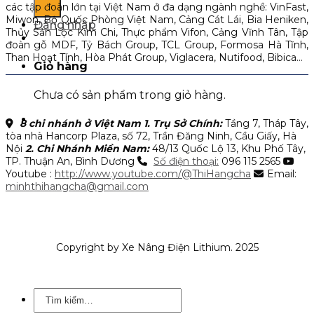
các tập đoàn lớn tại Việt Nam ở đa dạng ngành nghề: VinFast,
Miwon, Bộ Quốc Phòng Việt Nam, Cảng Cát Lái, Bia Heniken,
Đăng nhập
Thủy Sản Lộc Kim Chi, Thực phẩm Vifon, Cảng Vĩnh Tân, Tập
đoàn gỗ MDF, Tỷ Bách Group, TCL Group, Formosa Hà Tĩnh,
Than Hoạt Tính, Hòa Phát Group, Viglacera, Nutifood, Bibica…
Giỏ hàng
Chưa có sản phẩm trong giỏ hàng.
8 chi nhánh ở Việt Nam
1. Trụ Sở Chính:
Tầng 7, Tháp Tây,
tòa nhà Hancorp Plaza, số 72, Trần Đăng Ninh, Cầu Giấy, Hà
Nội
2. Chi Nhánh Miền Nam:
48/13 Quốc Lộ 13, Khu Phố Tây,
TP. Thuận An, Bình Dương
Số điện thoại:
096 115 2565
Youtube :
http://www.youtube.com/@ThiHangcha
Email:
minhthihangcha@gmail.com
Copyright by Xe Nâng Điện Lithium. 2025
Tìm
kiếm: