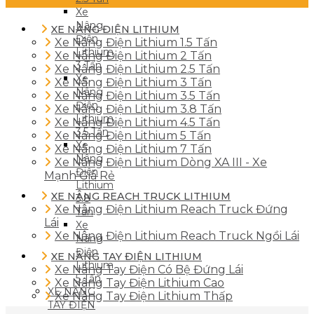
Xe
Nâng
XE NÂNG ĐIỆN LITHIUM
Điện
Xe Nâng Điện Lithium 1.5 Tấn
Lithium
Xe Nâng Điện Lithium 2 Tấn
3 Tấn
Xe Nâng Điện Lithium 2.5 Tấn
Xe
Xe Nâng Điện Lithium 3 Tấn
Nâng
Xe Nâng Điện Lithium 3.5 Tấn
Điện
Xe Nâng Điện Lithium 3.8 Tấn
Lithium
Xe Nâng Điện Lithium 4.5 Tấn
3.5 Tấn
Xe Nâng Điện Lithium 5 Tấn
Xe
Xe Nâng Điện Lithium 7 Tấn
Nâng
Xe Nâng Điện Lithium Dòng XA III - Xe
Điện
Mạnh Giá Rẻ
Lithium
XE NÂNG REACH TRUCK LITHIUM
3.8
Xe Nâng Điện Lithium Reach Truck Đứng
Tấn
Lái
Xe
Xe Nâng Điện Lithium Reach Truck Ngồi Lái
Nâng
Điện
XE NÂNG TAY ĐIỆN LITHIUM
Lithium
Xe Nâng Tay Điện Có Bệ Đứng Lái
5 Tấn
Xe Nâng Tay Điện Lithium Cao
XE NÂNG
Xe Nâng Tay Điện Lithium Thấp
TAY ĐIỆN