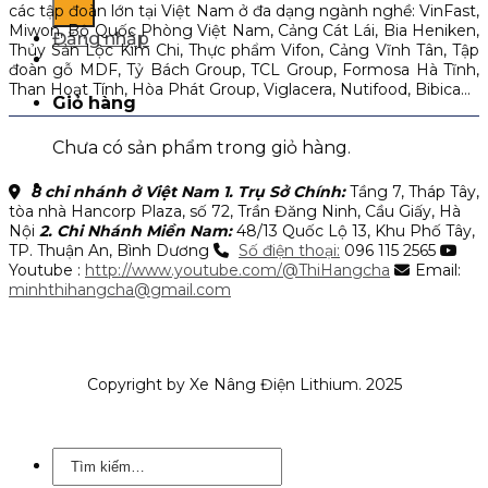
các tập đoàn lớn tại Việt Nam ở đa dạng ngành nghề: VinFast,
Miwon, Bộ Quốc Phòng Việt Nam, Cảng Cát Lái, Bia Heniken,
Đăng nhập
Thủy Sản Lộc Kim Chi, Thực phẩm Vifon, Cảng Vĩnh Tân, Tập
đoàn gỗ MDF, Tỷ Bách Group, TCL Group, Formosa Hà Tĩnh,
Than Hoạt Tính, Hòa Phát Group, Viglacera, Nutifood, Bibica…
Giỏ hàng
Chưa có sản phẩm trong giỏ hàng.
8 chi nhánh ở Việt Nam
1. Trụ Sở Chính:
Tầng 7, Tháp Tây,
tòa nhà Hancorp Plaza, số 72, Trần Đăng Ninh, Cầu Giấy, Hà
Nội
2. Chi Nhánh Miền Nam:
48/13 Quốc Lộ 13, Khu Phố Tây,
TP. Thuận An, Bình Dương
Số điện thoại:
096 115 2565
Youtube :
http://www.youtube.com/@ThiHangcha
Email:
minhthihangcha@gmail.com
Copyright by Xe Nâng Điện Lithium. 2025
Tìm
kiếm: