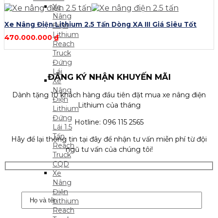
Xe
Nâng
Xe Nâng Điện Lithium 2.5 Tấn Dòng XA III Giá Siêu Tốt
Điện
Lithium
470.000.000
₫
Reach
Truck
Đứng
Lái
ĐĂNG KÝ NHẬN KHUYẾN MÃI
Xe
Nâng
Dành tặng 10 khách hàng đầu tiên đặt mua xe nâng điện
Điện
Lithium của tháng
Lithium
Đứng
Hotline: 096 115 2565
Lái 1.5
Tấn
Hãy để lại thông tin tại đây để nhận tư vấn miễn phí từ đội
Reach
ngũ tư vấn của chúng tôi!
Truck
CQD
Xe
Nâng
Điện
Lithium
Reach