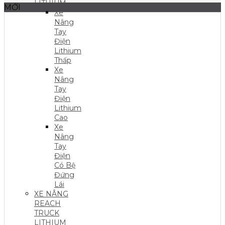
LITHIUM
MỚI
Xe
Nâng
Tay
Điện
Lithium
Thấp
Xe
Nâng
Tay
Điện
Lithium
Cao
Xe
Nâng
Tay
Điện
Có Bệ
Đứng
Lái
XE NÂNG
REACH
TRUCK
LITHIUM