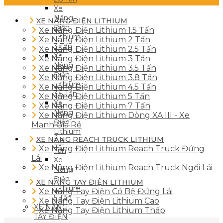
Xe
Nâng
XE NÂNG ĐIỆN LITHIUM
Điện
Xe Nâng Điện Lithium 1.5 Tấn
Lithium
Xe Nâng Điện Lithium 2 Tấn
3 Tấn
Xe Nâng Điện Lithium 2.5 Tấn
Xe
Xe Nâng Điện Lithium 3 Tấn
Nâng
Xe Nâng Điện Lithium 3.5 Tấn
Điện
Xe Nâng Điện Lithium 3.8 Tấn
Lithium
Xe Nâng Điện Lithium 4.5 Tấn
3.5 Tấn
Xe Nâng Điện Lithium 5 Tấn
Xe
Xe Nâng Điện Lithium 7 Tấn
Nâng
Xe Nâng Điện Lithium Dòng XA III - Xe
Điện
Mạnh Giá Rẻ
Lithium
XE NÂNG REACH TRUCK LITHIUM
3.8
Xe Nâng Điện Lithium Reach Truck Đứng
Tấn
Lái
Xe
Xe Nâng Điện Lithium Reach Truck Ngồi Lái
Nâng
Điện
XE NÂNG TAY ĐIỆN LITHIUM
Lithium
Xe Nâng Tay Điện Có Bệ Đứng Lái
5 Tấn
Xe Nâng Tay Điện Lithium Cao
XE NÂNG
Xe Nâng Tay Điện Lithium Thấp
TAY ĐIỆN