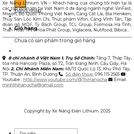
Xe Nâng Lithium VN – Khách hàng của chúng tôi hiện tại là
các tập đoàn lớn tại Việt Nam ở đa dạng ngành nghề: VinFast,
Đăng nhập
Miwon, Bộ Quốc Phòng Việt Nam, Cảng Cát Lái, Bia Heniken,
Thủy Sản Lộc Kim Chi, Thực phẩm Vifon, Cảng Vĩnh Tân, Tập
đoàn gỗ MDF, Tỷ Bách Group, TCL Group, Formosa Hà Tĩnh,
Giỏ hàng
Than Hoạt Tính, Hòa Phát Group, Viglacera, Nutifood, Bibica…
Chưa có sản phẩm trong giỏ hàng.
8 chi nhánh ở Việt Nam
1. Trụ Sở Chính:
Tầng 7, Tháp Tây,
tòa nhà Hancorp Plaza, số 72, Trần Đăng Ninh, Cầu Giấy, Hà
Nội
2. Chi Nhánh Miền Nam:
48/13 Quốc Lộ 13, Khu Phố Tây,
TP. Thuận An, Bình Dương
Số điện thoại:
096 115 2565
Youtube :
http://www.youtube.com/@ThiHangcha
Email:
minhthihangcha@gmail.com
Copyright by Xe Nâng Điện Lithium. 2025
Tìm