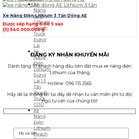
Xe
Nâng
Xe Nâng Điện Lithium 3 Tấn Dòng AE
Điện
Lithium
Được xếp hạng
5.00
5 sao
Reach
(5)
540.000.000
₫
Truck
Đứng
Lái
Xe
ĐĂNG KÝ NHẬN KHUYẾN MÃI
Nâng
Điện
Dành tặng 10 khách hàng đầu tiên đặt mua xe nâng điện
Lithium
Lithium của tháng
Đứng
Lái 1.5
Hotline: 096 115 2565
Tấn
Reach
Hãy để lại thông tin tại đây để nhận tư vấn miễn phí từ đội
Truck
ngũ tư vấn của chúng tôi!
CQD
Xe
Nâng
Điện
Lithium
Reach