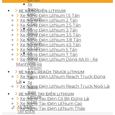
Xe
Nâng
XE NÂNG ĐIỆN LITHIUM
Điện
Xe Nâng Điện Lithium 1.5 Tấn
Lithium
Xe Nâng Điện Lithium 2 Tấn
3 Tấn
Xe Nâng Điện Lithium 2.5 Tấn
Xe
Xe Nâng Điện Lithium 3 Tấn
Nâng
Xe Nâng Điện Lithium 3.5 Tấn
Điện
Xe Nâng Điện Lithium 3.8 Tấn
Lithium
Xe Nâng Điện Lithium 4.5 Tấn
3.5 Tấn
Xe Nâng Điện Lithium 5 Tấn
Xe
Xe Nâng Điện Lithium 7 Tấn
Nâng
Xe Nâng Điện Lithium Dòng XA III - Xe
Điện
Mạnh Giá Rẻ
Lithium
XE NÂNG REACH TRUCK LITHIUM
3.8
Xe Nâng Điện Lithium Reach Truck Đứng
Tấn
Lái
Xe
Xe Nâng Điện Lithium Reach Truck Ngồi Lái
Nâng
Điện
XE NÂNG TAY ĐIỆN LITHIUM
Lithium
Xe Nâng Tay Điện Có Bệ Đứng Lái
5 Tấn
Xe Nâng Tay Điện Lithium Cao
XE NÂNG
Xe Nâng Tay Điện Lithium Thấp
TAY ĐIỆN