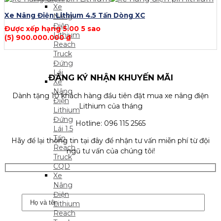
Xe
Xe Nâng Điện Lithium 4.5 Tấn Dòng XC
Nâng
Điện
Được xếp hạng
5.00
5 sao
Lithium
(5)
900.000.000
₫
Reach
Truck
Đứng
Lái
ĐĂNG KÝ NHẬN KHUYẾN MÃI
Xe
Nâng
Dành tặng 10 khách hàng đầu tiên đặt mua xe nâng điện
Điện
Lithium của tháng
Lithium
Đứng
Hotline: 096 115 2565
Lái 1.5
Tấn
Hãy để lại thông tin tại đây để nhận tư vấn miễn phí từ đội
Reach
ngũ tư vấn của chúng tôi!
Truck
CQD
Xe
Nâng
Điện
Lithium
Reach