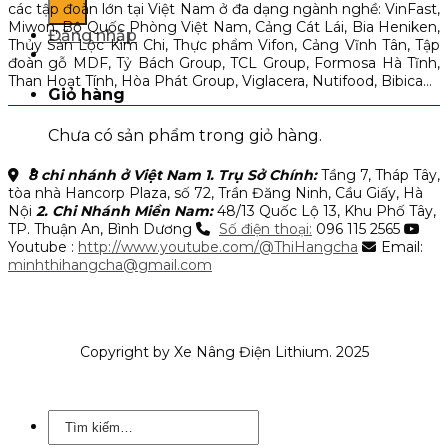
các tập đoàn lớn tại Việt Nam ở đa dạng ngành nghề: VinFast,
Miwon, Bộ Quốc Phòng Việt Nam, Cảng Cát Lái, Bia Heniken,
Đăng nhập
Thủy Sản Lộc Kim Chi, Thực phẩm Vifon, Cảng Vĩnh Tân, Tập
đoàn gỗ MDF, Tỷ Bách Group, TCL Group, Formosa Hà Tĩnh,
Than Hoạt Tính, Hòa Phát Group, Viglacera, Nutifood, Bibica…
Giỏ hàng
Chưa có sản phẩm trong giỏ hàng.
8 chi nhánh ở Việt Nam
1. Trụ Sở Chính:
Tầng 7, Tháp Tây,
tòa nhà Hancorp Plaza, số 72, Trần Đăng Ninh, Cầu Giấy, Hà
Nội
2. Chi Nhánh Miền Nam:
48/13 Quốc Lộ 13, Khu Phố Tây,
TP. Thuận An, Bình Dương
Số điện thoại:
096 115 2565
Youtube :
http://www.youtube.com/@ThiHangcha
Email:
minhthihangcha@gmail.com
Copyright by Xe Nâng Điện Lithium. 2025
Tìm
kiếm: