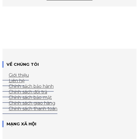
VỀ CHÚNG TÔI
Giới thiệu
Liên hệ
Chính sách bảo hành
Chính sách đổi trả
Chính sách bảo mật
Chính sách giao hàng
Chính sách thanh toán
MẠNG XÃ HỘI