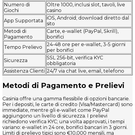
Numero di
Oltre 1000, inclusi slot, tavoli, live
Giochi
casino
iOS, Android; download diretto dal
App Supportata
sito
Metodi di
Carte, e-wallet (PayPal, Skrill),
Pagamento
bonifici
24-48 ore per e-wallet, 3-5 giorni
Tempo Prelievo
per bonifici
SSL 256-bit, verifica KYC
Sicurezza
obbligatoria
Assistenza Clienti
24/7 via chat live, email, telefono
Metodi di Pagamento e Prelievi
Casinia offre una gamma flessibile di opzioni bancarie.
Per i depositi, le carte di credito (Visa/Mastercard) sono
immediate, mentre gli e-wallet come PayPal
aggiungono un livello di sicurezza. I prelievi
richiedono verifica KYC; una volta approvati, i tempi
variano: e-wallet in 24 ore, bonifici bancari in 3 giorni.
Limiti di prelievo tipici sono €10,000 mensili, ma