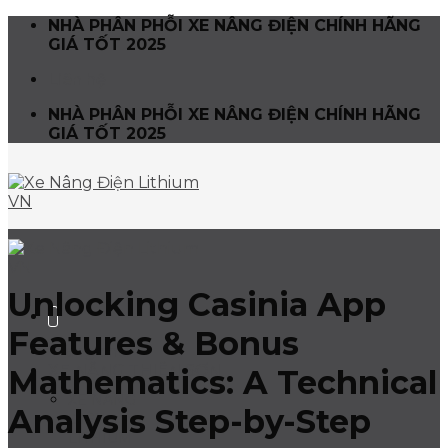
Skip
NHÀ PHÂN PHỖI XE NÂNG ĐIỆN CHÍNH HÃNG
to
GIÁ TỐT 2025
content
Liên hệ
NHÀ PHÂN PHỖI XE NÂNG ĐIỆN CHÍNH HÃNG
GIÁ TỐT 2025
Unlocking Casinia App
Features & Bonus
Trang chủ
XE NÂNG THIÊN SƠN
Mathematics: A Technical
XE NÂNG
Analysis Step-by-Step
ĐIỆN
LITHIUM