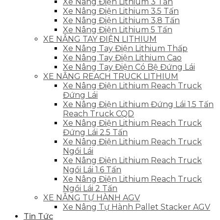
Xe Nâng Điện Lithium 3 Tấn
Xe Nâng Điện Lithium 3.5 Tấn
Xe Nâng Điện Lithium 3.8 Tấn
Xe Nâng Điện Lithium 5 Tấn
XE NÂNG TAY ĐIỆN LITHIUM
Xe Nâng Tay Điện Lithium Thấp
Xe Nâng Tay Điện Lithium Cao
Xe Nâng Tay Điện Có Bệ Đứng Lái
XE NÂNG REACH TRUCK LITHIUM
Xe Nâng Điện Lithium Reach Truck
Đứng Lái
Xe Nâng Điện Lithium Đứng Lái 1.5 Tấn
Reach Truck CQD
Xe Nâng Điện Lithium Reach Truck
Đứng Lái 2.5 Tấn
Xe Nâng Điện Lithium Reach Truck
Ngồi Lái
Xe Nâng Điện Lithium Reach Truck
Ngồi Lái 1.6 Tấn
Xe Nâng Điện Lithium Reach Truck
Ngồi Lái 2 Tấn
XE NÂNG TỰ HÀNH AGV
Xe Nâng Tự Hành Pallet Stacker AGV
Tin Tức