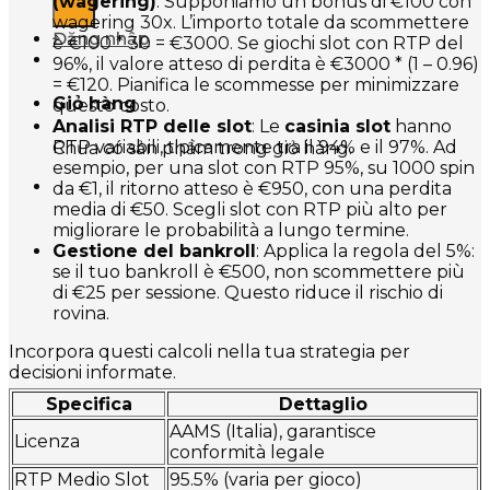
(wagering)
: Supponiamo un bonus di €100 con
wagering 30x. L’importo totale da scommettere
Đăng nhập
è €100 * 30 = €3000. Se giochi slot con RTP del
96%, il valore atteso di perdita è €3000 * (1 – 0.96)
= €120. Pianifica le scommesse per minimizzare
Giỏ hàng
questo costo.
Analisi RTP delle slot
: Le
casinia slot
hanno
RTP variabili, tipicamente tra il 94% e il 97%. Ad
Chưa có sản phẩm trong giỏ hàng.
esempio, per una slot con RTP 95%, su 1000 spin
da €1, il ritorno atteso è €950, con una perdita
media di €50. Scegli slot con RTP più alto per
migliorare le probabilità a lungo termine.
Gestione del bankroll
: Applica la regola del 5%:
se il tuo bankroll è €500, non scommettere più
di €25 per sessione. Questo riduce il rischio di
rovina.
Incorpora questi calcoli nella tua strategia per
decisioni informate.
Specifica
Dettaglio
AAMS (Italia), garantisce
Licenza
conformità legale
RTP Medio Slot
95.5% (varia per gioco)