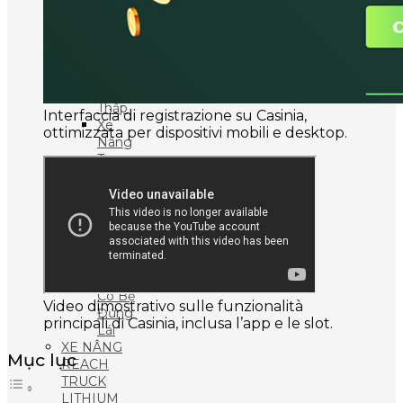
LITHIUM
Xe
Nâng
Tay
Điện
Lithium
Thấp
Interfaccia di registrazione su Casinia,
Xe
ottimizzata per dispositivi mobili e desktop.
Nâng
Tay
Điện
Lithium
Cao
Xe
Nâng
Tay
Điện
Có Bệ
Video dimostrativo sulle funzionalità
Đứng
principali di Casinia, inclusa l’app e le slot.
Lái
XE NÂNG
Mục lục
REACH
TRUCK
LITHIUM