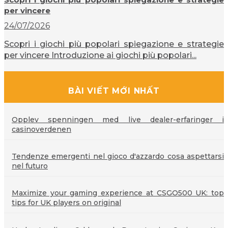
per vincere
24/07/2026
Scopri i giochi più popolari spiegazione e strategie
per vincere Introduzione ai giochi più popolari...
BÀI VIẾT MỚI NHẤT
Opplev spenningen med live dealer-erfaringer i
casinoverdenen
Tendenze emergenti nel gioco d'azzardo cosa aspettarsi
nel futuro
Maximize your gaming experience at CSGO500 UK: top
tips for UK players on original