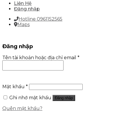
Liên Hệ
Đăng nhập
Hotline 0961152565
Maps
Đăng nhập
Tên tài khoản hoặc địa chỉ email
*
Mật khẩu
*
Ghi nhớ mật khẩu
Đăng nhập
Quên mật khẩu?