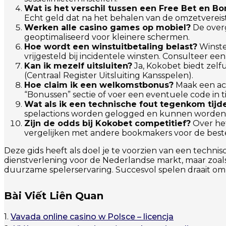
Wat is het verschil tussen een Free Bet en B
Echt geld dat na het behalen van de omzetverei
Werken alle casino games op mobiel?
De overg
geoptimaliseerd voor kleinere schermen.
Hoe wordt een winstuitbetaling belast?
Winsten
vrijgesteld bij incidentele winsten. Consulteer een
Kan ik mezelf uitsluiten?
Ja, Kokobet biedt zelf
(Centraal Register Uitsluiting Kansspelen).
Hoe claim ik een welkomstbonus?
Maak een acc
“Bonussen” sectie of voer een eventuele code in ti
Wat als ik een technische fout tegenkom tijd
spelactions worden gelogged en kunnen worden
Zijn de odds bij Kokobet competitief?
Over het
vergelijken met andere bookmakers voor de beste
Deze gids heeft als doel je te voorzien van een techn
dienstverlening voor de Nederlandse markt, maar zoals 
duurzame spelerservaring. Succesvol spelen draait o
Bài Viết Liên Quan
1.
Vavada online casino w Polsce – licencja