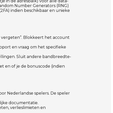
 in de adresbalk) voor alle data-
de Random Number Generators (RNG)
2FA) indien beschikbaar en unieke
 vergeten”. Blokkeert het account
pport en vraag om het specifieke
ellingen. Sluit andere bandbreedte-
oet en of je de bonuscode (indien
voor Nederlandse spelers. De speler
ijke documentatie.
ten, verlieslimieten en