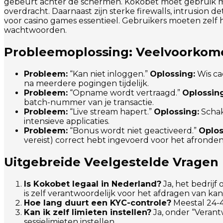
gebeurt achter de schermen. Kokobet moet gebruik make
overdracht. Daarnaast zijn sterke firewalls, intrusio
voor casino games essentieel. Gebruikers moeten zelf
wachtwoorden.
Probleemoplossing: Veelvoorkom
Probleem:
“Kan niet inloggen.”
Oplossing:
Wis ca
na meerdere pogingen tijdelijk.
Probleem:
“Opname wordt vertraagd.”
Oplossing
batch-nummer van je transactie.
Probleem:
“Live stream hapert.”
Oplossing:
Schak
intensieve applicaties.
Probleem:
“Bonus wordt niet geactiveerd.”
Oplos
vereist) correct hebt ingevoerd voor het afronden
Uitgebreide Veelgestelde Vragen 
Is Kokobet legaal in Nederland?
Ja, het bedrijf
is zelf verantwoordelijk voor het afdragen van ka
Hoe lang duurt een KYC-controle?
Meestal 24-4
Kan ik zelf limieten instellen?
Ja, onder “Verantw
sessielimieten instellen.