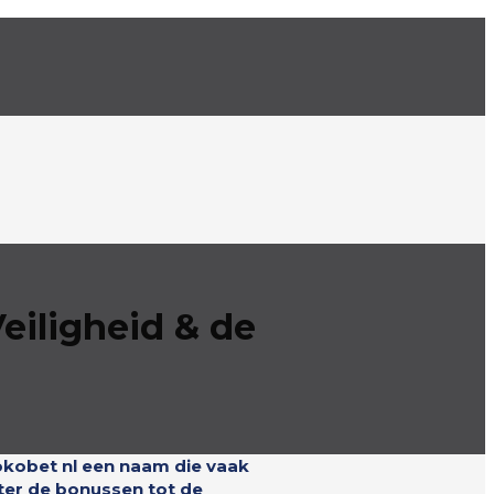
eiligheid & de
Kokobet nl een naam die vaak
ter de bonussen tot de