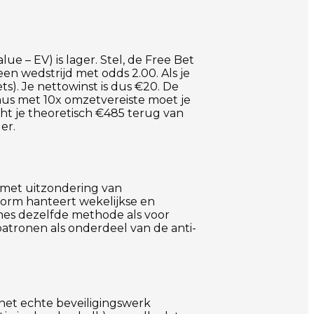
ue – EV) is lager. Stel, de Free Bet
en wedstrijd met odds 2.00. Als je
ts). Je nettowinst is dus €20. De
us met 10x omzetvereiste moet je
ht je theoretisch €485 terug van
er.
 met uitzondering van
tform hanteert wekelijkse en
ames dezelfde methode als voor
atronen als onderdeel van de anti-
 het echte beveiligingswerk