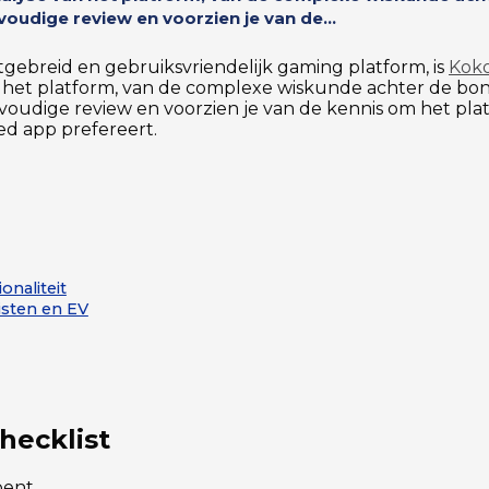
oudige review en voorzien je van de...
tgebreid en gebruiksvriendelijk gaming platform, is
Koko
 het platform, van de complexe wiskunde achter de bo
oudige review en voorzien je van de kennis om het platf
ed app prefereert.
onaliteit
sten en EV
hecklist
bent.