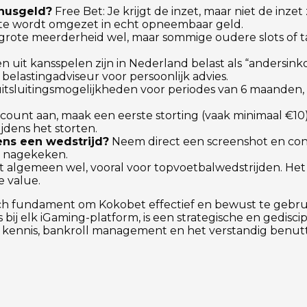
onusgeld?
Free Bet: Je krijgt de inzet, maar niet de inzet
ste wordt omgezet in echt opneembaar geld.
rote meerderheid wel, maar sommige oudere slots of taf
 uit kansspelen zijn in Nederland belast als “andersinko
 belastingadviseur voor persoonlijk advies.
uitsluitingsmogelijkheden voor periodes van 6 maanden, 
ount aan, maak een eerste storting (vaak minimaal €10)
jdens het storten.
ens een wedstrijd?
Neem direct een screenshot en conta
 nagekeken.
 algemeen wel, vooral voor topvoetbalwedstrijden. Het is
 value.
isch fundament om Kokobet effectief en bewust te gebrui
bij elk iGaming-platform, is een strategische en gedisci
m kennis, bankroll management en het verstandig benut