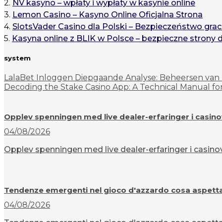
2.
NV kasyno – wpłaty i wypłaty w kasynie online
3.
Lemon Casino – Kasyno Online Oficjalna Strona
4.
SlotsVader Casino dla Polski – Bezpieczeństwo grac
5.
Kasyna online z BLIK w Polsce – bezpieczne strony 
system
LalaBet Inloggen Diepgaande Analyse: Beheersen van 
Decoding the Stake Casino App: A Technical Manual fo
Opplev spenningen med live dealer-erfaringer i casin
04/08/2026
Opplev spenningen med live dealer-erfaringer i casinov
Tendenze emergenti nel gioco d'azzardo cosa aspettar
04/08/2026