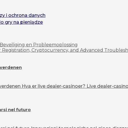
zy i ochrona danych
do gry na pieniądze
Beveiliging en Probleemoplossing
r Registration, Cryptocurrency, and Advanced Troubles
overdenen
erdenen Hva er live dealer-casinoer? Live dealer-casinoe
si nel futuro