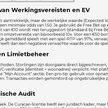
van Werkingsvereisten en EV
kt aantrekkelijk, maar de werkelijke waarde (Expected Val
en minimale odds van 1.50. Je gebruikt de Free Bet op e
et van €10 wordt niet teruggestort (standaard bij Free Be
 omzetvereiste van bijvoorbeeld 10x. Voor een €50 bon
s je gemiddeld speelt met een spel-RTP van 97%, verwac
s heeft dan een negatieve verwachte waarde voor de spel
en Limietbeheer
oden. Stortingen zijn doorgaans direct bijgeschreven,
-verificatie (identiteit + woonadres) verplicht. Het pla
de “Mijn Account” sectie. Een pro-tip: gebruik voor opn
n. Transacties worden gemonitord op ongebruikelijke p
nische Audit
iek. De Curacao-licentie biedt een juridisch kader, maar