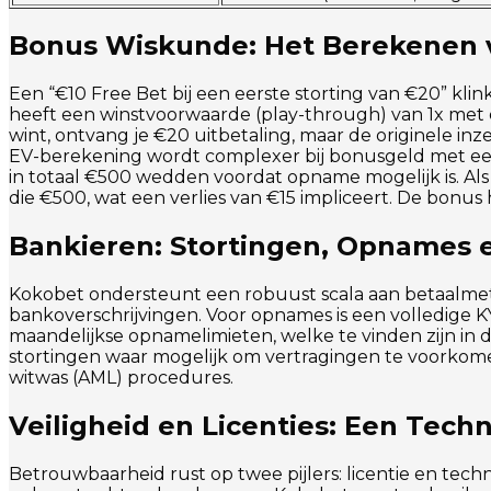
Bonus Wiskunde: Het Berekenen 
Een “€10 Free Bet bij een eerste storting van €20” klin
heeft een winstvoorwaarde (play-through) van 1x met e
wint, ontvang je €20 uitbetaling, maar de originele inz
EV-berekening wordt complexer bij bonusgeld met een
in totaal €500 wedden voordat opname mogelijk is. Al
die €500, wat een verlies van €15 impliceert. De bonu
Bankieren: Stortingen, Opnames 
Kokobet ondersteunt een robuust scala aan betaalmeth
bankoverschrijvingen. Voor opnames is een volledige KYC
maandelijkse opnamelimieten, welke te vinden zijn in 
stortingen waar mogelijk om vertragingen te voorkome
witwas (AML) procedures.
Veiligheid en Licenties: Een Tech
Betrouwbaarheid rust op twee pijlers: licentie en techn