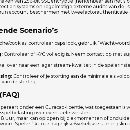
n van 256-bit SSL encryptie (herkenbaar aan het slotje
n detection systems en regelmatige externe audits van 
 hun account beschermen met tweefactorauthenticatie (
ende Scenario’s
che/cookies, controleer caps lock, gebruik “Wachtwoord
:
Controleer of KYC volledig is. Neem contact op met su
el over naar een lager stream-kwaliteit in de spelerinst
sing:
Controleer of je storting aan de minimale eis vold
 van de storting.
(FAQ)
 opereert onder een Curacao-licentie, wat toegestaan is 
nsspelbelasting over eventuele winsten.
8 uur, maar kan oplopen bij piekmomenten of onduidel
oord Spelen” kun je dagelijkse/wekelijkse stortingslimie