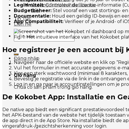
Legitimiteit:
Controleer de licentie-informatie (
Xe Nâng Tự Hành Pallet Stacker
Budgetbeheer:
Stel vooraf een vast stortings- en v
AGV
Documentatie:
Houd een geldig ID-bewijs en ee
Tin Tức
App Compatibiliteit:
Verifieer of je Android- of 
Liên Hệ
Tìm
Fig. 1: Het intuïtieve interface van het Kokobet pl
kiếm:
Hoe registreer je een account bij
Đăng nhập
Navigeer naar de officiële website en klik op “Re
Vul het formulier in met accurate gegevens: e-m
Kies een sterk wachtwoord (minimaal 8 karakters, ho
Giỏ hàng
Bevestig je registratie via de link in de ontvangen 
Log in en ga naar je accountinstellingen om je prof
Chưa có sản phẩm trong giỏ hàng.
De Kokobet App: Installatie en Ge
De native app biedt een significant prestatievoordeel
het APK-bestand van de website het tijdelijk toestaan 
de app direct in de App Store. Na installatie biedt de 
vingerafdruk-/gezichtsherkenning voor login.