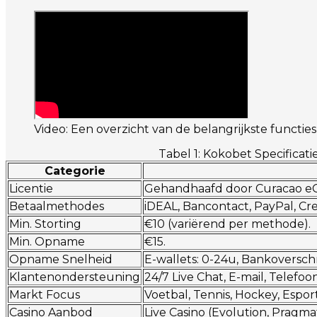
Video: Een overzicht van de belangrijkste functie
Tabel 1: Kokobet Specificati
Categorie
Licentie
Gehandhaafd door Curacao eGam
Betaalmethodes
iDEAL, Bancontact, PayPal, Cred
Min. Storting
€10 (variërend per methode).
Min. Opname
€15.
Opname Snelheid
E-wallets: 0-24u, Bankoverschr
Klantenondersteuning
24/7 Live Chat, E-mail, Telefoon
Markt Focus
Voetbal, Tennis, Hockey, Esport
Casino Aanbod
Live Casino (Evolution, Pragmati