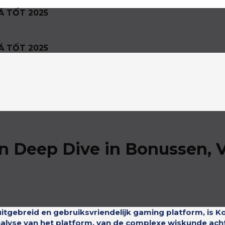
Á TỐT 2025
Á TỐT 2025
 Deep Dive in Bonussen, V
uitgebreid en gebruiksvriendelijk gaming platform, is 
nalyse van het platform, van de complexe wiskunde ach