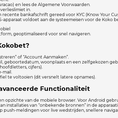
Curacao) en lees de Algemene Voorwaarden.
erlieslimiet in.
n recente bankafschrift gereed voor KYC (Know Your Cu
iOS-apparaat voldoet aan de systeemeisen voor de Koko b
atform, geoptimaliseerd voor snel navigeren.
 Kokobet?
gistreren” of “Account Aanmaken”.
ail, geboortedatum, woonplaats en een zelfgekozen ge
ofdletters, cijfers).
e-mail.
iel te voltooien (dit versnelt latere opnames).
avanceerde Functionaliteit
 ten opzichte van de mobiele browser. Voor Android gebr
van installaties van “onbekende bronnen” in de apparaat
app push-meldingen voor live wedstrijden, snellere naviga