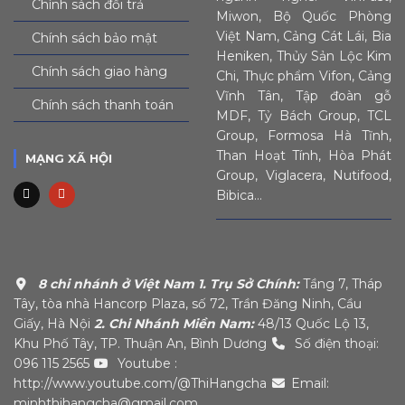
Chính sách đổi trả
Miwon, Bộ Quốc Phòng
Việt Nam, Cảng Cát Lái, Bia
Chính sách bảo mật
Heniken, Thủy Sản Lộc Kim
Chính sách giao hàng
Chi, Thực phẩm Vifon, Cảng
Vĩnh Tân, Tập đoàn gỗ
Chính sách thanh toán
MDF, Tỷ Bách Group, TCL
Group, Formosa Hà Tĩnh,
Than Hoạt Tính, Hòa Phát
MẠNG XÃ HỘI
Group, Viglacera, Nutifood,
Bibica…
8 chi nhánh ở Việt Nam
1. Trụ Sở Chính:
Tầng 7, Tháp
Tây, tòa nhà Hancorp Plaza, số 72, Trần Đăng Ninh, Cầu
Giấy, Hà Nội
2. Chi Nhánh Miền Nam:
48/13 Quốc Lộ 13,
Khu Phố Tây, TP. Thuận An, Bình Dương
Số điện thoại:
096 115 2565
Youtube :
http://www.youtube.com/@ThiHangcha
Email:
minhthihangcha@gmail.com