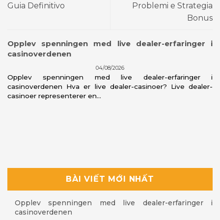
Guia Definitivo
Problemi e Strategia
Bonus
Opplev spenningen med live dealer-erfaringer i
casinoverdenen
04/08/2026
Opplev spenningen med live dealer-erfaringer i
casinoverdenen Hva er live dealer-casinoer? Live dealer-
casinoer representerer en...
BÀI VIẾT MỚI NHẤT
Opplev spenningen med live dealer-erfaringer i
casinoverdenen