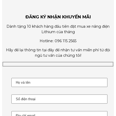
ĐĂNG KÝ NHẬN KHUYẾN MÃI
Dành tặng 10 khách hàng đầu tiên đặt mua xe nâng điện
Lithium của tháng
Hotline: 096 115 2565
Hãy để lại thông tin tại đây để nhận tư vấn miễn phí từ đội
ngũ tư vấn của chúng tôi!