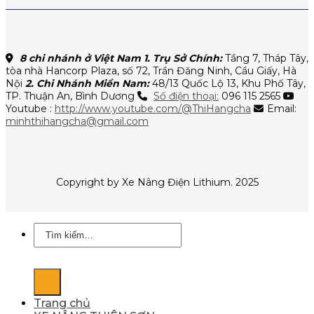
8 chi nhánh ở Việt Nam
1. Trụ Sở Chính:
Tầng 7, Tháp Tây,
tòa nhà Hancorp Plaza, số 72, Trần Đăng Ninh, Cầu Giấy, Hà
Nội
2. Chi Nhánh Miền Nam:
48/13 Quốc Lộ 13, Khu Phố Tây,
TP. Thuận An, Bình Dương
Số điện thoại:
096 115 2565
Youtube :
http://www.youtube.com/@ThiHangcha
Email:
minhthihangcha@gmail.com
Copyright by Xe Nâng Điện Lithium. 2025
Tìm
kiếm:
Trang chủ