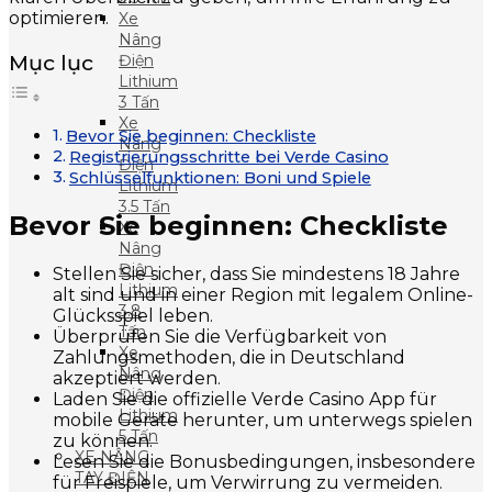
optimieren.
Xe
Nâng
Mục lục
Điện
Lithium
3 Tấn
Xe
Bevor Sie beginnen: Checkliste
Nâng
Registrierungsschritte bei Verde Casino
Điện
Schlüsselfunktionen: Boni und Spiele
Lithium
3.5 Tấn
Bevor Sie beginnen: Checkliste
Xe
Nâng
Điện
Stellen Sie sicher, dass Sie mindestens 18 Jahre
Lithium
alt sind und in einer Region mit legalem Online-
3.8
Glücksspiel leben.
Tấn
Überprüfen Sie die Verfügbarkeit von
Xe
Zahlungsmethoden, die in Deutschland
Nâng
akzeptiert werden.
Điện
Laden Sie die offizielle Verde Casino App für
Lithium
mobile Geräte herunter, um unterwegs spielen
5 Tấn
zu können.
XE NÂNG
Lesen Sie die Bonusbedingungen, insbesondere
TAY ĐIỆN
für Freispiele, um Verwirrung zu vermeiden.