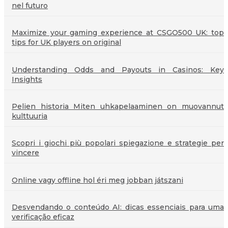
nel futuro
Maximize your gaming experience at CSGO500 UK: top
tips for UK players on original
Understanding Odds and Payouts in Casinos: Key
Insights
Pelien historia Miten uhkapelaaminen on muovannut
kulttuuria
Scopri i giochi più popolari spiegazione e strategie per
vincere
Online vagy offline hol éri meg jobban játszani
Desvendando o conteúdo AI: dicas essenciais para uma
verificação eficaz