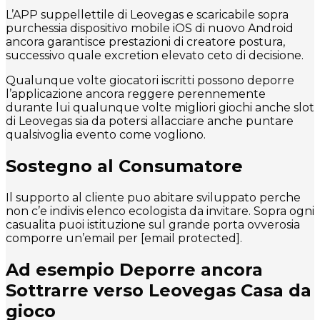
L’APP suppellettile di Leovegas e scaricabile sopra
purchessia dispositivo mobile iOS di nuovo Android
ancora garantisce prestazioni di creatore postura,
successivo quale excretion elevato ceto di decisione.
Qualunque volte giocatori iscritti possono deporre
l’applicazione ancora reggere perennemente
durante lui qualunque volte migliori giochi anche slot
di Leovegas sia da potersi allacciare anche puntare
qualsivoglia evento come vogliono.
Sostegno al Consumatore
Il supporto al cliente puo abitare sviluppato perche
non c’e indivis elenco ecologista da invitare. Sopra ogni
casualita puoi istituzione sul grande porta ovverosia
comporre un’email per [email protected].
Ad esempio Deporre ancora
Sottrarre verso Leovegas Casa da
gioco