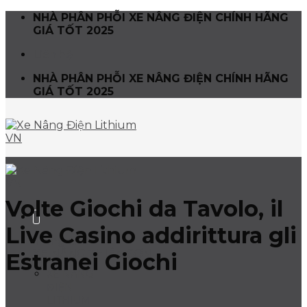
Skip
NHÀ PHÂN PHỖI XE NÂNG ĐIỆN CHÍNH HÃNG
to
GIÁ TỐT 2025
content
Liên hệ
NHÀ PHÂN PHỖI XE NÂNG ĐIỆN CHÍNH HÃNG
GIÁ TỐT 2025
Volte Giochi da Tavolo, il
Live Casino addirittura gli
Trang chủ
XE NÂNG THIÊN SƠN
Estranei Giochi
XE NÂNG
ĐIỆN
LITHIUM