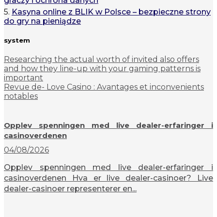
graczy i ochrona danych
5.
Kasyna online z BLIK w Polsce – bezpieczne strony
do gry na pieniądze
system
Researching the actual worth of invited also offers
and how they line-up with your gaming patterns is
important
Revue de- Love Casino : Avantages et inconvenients
notables
Opplev spenningen med live dealer-erfaringer i
casinoverdenen
04/08/2026
Opplev spenningen med live dealer-erfaringer i
casinoverdenen Hva er live dealer-casinoer? Live
dealer-casinoer representerer en...