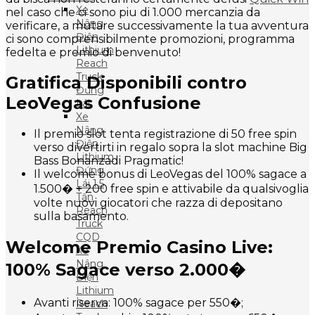
Xe
nel caso che ci sono piu di 1.000 mercanzia da
Nâng
verificare, a mutare successivamente la tua avventura
Điện
ci sono comprensibilmente promozioni, programma
Lithium
fedelta e premio di benvenuto!
Reach
Truck
Gratifica Disponibili contro
Đứng
LeoVegas Confusione
Lái
Xe
Nâng
Il premio slot tenta registrazione di 50 free spin
Điện
verso divertirti in regalo sopra la slot machine Big
Lithium
Bass Bonanzadi Pragmatic!
Đứng
Il welcome bonus di LeoVegas del 100% sagace a
Lái 1.5
1.500� + 200 free spin e attivabile da qualsivoglia
Tấn
volte nuovi giocatori che razza di depositano
Reach
sulla basamento.
Truck
CQD
Welcome Premio Casino Live:
Xe
Nâng
100% Sagace verso 2.000�
Điện
Lithium
Avanti riserva: 100% sagace per 550�;
Reach