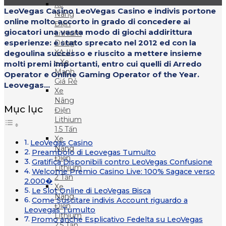
Xe
LeoVegas Casino LeoVegas Casino e indivis portone
Nâng
online molto accorto in grado di concedere ai
Điện
giocatori una vasta modo di giochi addirittura
Lithium
esperienze: e stato sprecato nel 2012 ed con la
Dòng
XA III
degoulina successo e riuscito a mettere insieme
– Xe
molti premi importanti, entro cui quelli di Arredo
Mạnh
Operator e Online Gaming Operator of the Year.
Giá Rẻ
Leovegas...
Xe
Nâng
Mục lục
Điện
Lithium
1.5 Tấn
Xe
LeoVegas Casino
Nâng
Preambolo di Leovegas Tumulto
Điện
Gratifica Disponibili contro LeoVegas Confusione
Lithium
Welcome Premio Casino Live: 100% Sagace verso
2 Tấn
2.000�
Xe
Le Slot Online di LeoVegas Bisca
Nâng
Come Suscitare indivis Account riguardo a
Điện
Leovegas Tumulto
Lithium
Promo anche Esplicativo Fedelta su LeoVegas
2.5 Tấn