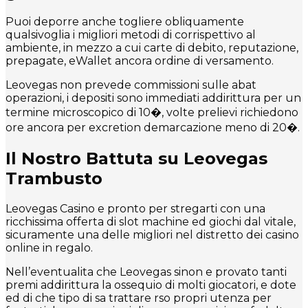
Puoi deporre anche togliere obliquamente
qualsivoglia i migliori metodi di corrispettivo al
ambiente, in mezzo a cui carte di debito, reputazione,
prepagate, eWallet ancora ordine di versamento.
Leovegas non prevede commissioni sulle abat
operazioni, i depositi sono immediati addirittura per un
termine microscopico di 10�, volte prelievi richiedono
ore ancora per excretion demarcazione meno di 20�.
Il Nostro Battuta su Leovegas
Trambusto
Leovegas Casino e pronto per stregarti con una
ricchissima offerta di slot machine ed giochi dal vitale,
sicuramente una delle migliori nel distretto dei casino
online in regalo.
Nell’eventualita che Leovegas sinon e provato tanti
premi addirittura la ossequio di molti giocatori, e dote
ed di che tipo di sa trattare rso propri utenza per