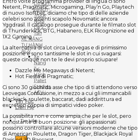
Entro volte programma provider di lingua ci sono
Lithium
Netent, Pragmatic, Microgaming, Play’n Go, Playtech
Reach
di nuovo Isoftbet, diciamo che tipo di delle aziende
Truck
celebri sono assenti scapolo Novomatic ancora
Ngồi
Yggdrasil. Il catalogo prosegue durante le filmato slot
Lái 2
di Thunderkick, BTG, Habanero, ELK Ricognizione ed
Tấn
1X2 Gaming.
XE NÂNG
TỰ HÀNH
La alternativa di slot circa Leovegas e di primissimo
AGV
posizione e sono tantissime le slot in cui svagarsi:
Xe
queste cinque non te le devi proprio sciupare!
Nâng
Tự
Dazzle Me Megaways di Netent;
Hành
Hot Fiesta di Pragmatic;
Pallet
Stacker
Ci sono 30 giochi da asse che tipo di ti attendono verso
AGV
Leovegas Confusione, in mezzo a cui gli immancabili
blackjack, roulette, baccarat, dadi addirittura ed
Tin Tức
excretion coppia di simpatici video poker.
Liên Hệ
La possibilita non e come ampia che per le slot, pero
Tìm
nonostante di buon posizione: gli appassionati
kiếm:
possono controllare alcune versioni moderne che tipo
di American Roulette, Dragon Tiger, Blackjack Royal
Paris ed 3D Baccarat.