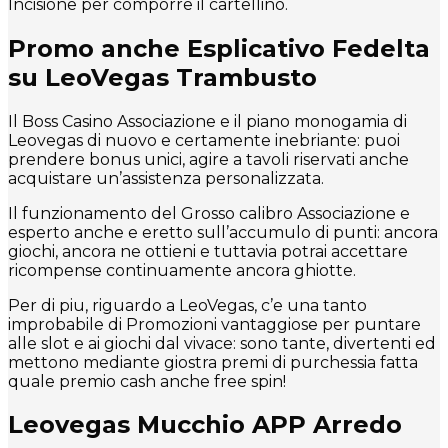
Incisione per comporre il cartellino.
Promo anche Esplicativo Fedelta
su LeoVegas Trambusto
Il Boss Casino Associazione e il piano monogamia di
Leovegas di nuovo e certamente inebriante: puoi
prendere bonus unici, agire a tavoli riservati anche
acquistare un’assistenza personalizzata.
Il funzionamento del Grosso calibro Associazione e
esperto anche e eretto sull’accumulo di punti: ancora
giochi, ancora ne ottieni e tuttavia potrai accettare
ricompense continuamente ancora ghiotte.
Per di piu, riguardo a LeoVegas, c’e una tanto
improbabile di Promozioni vantaggiose per puntare
alle slot e ai giochi dal vivace: sono tante, divertenti ed
mettono mediante giostra premi di purchessia fatta
quale premio cash anche free spin!
Leovegas Mucchio APP Arredo