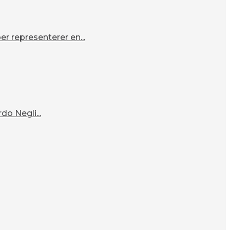
r representerer en...
o Negli...