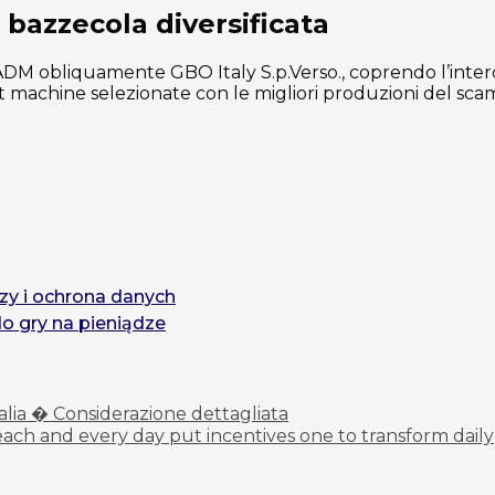
 bazzecola diversificata
DM obliquamente GBO Italy S.p.Verso., coprendo l’intero t
t machine selezionate con le migliori produzioni del sca
zy i ochrona danych
do gry na pieniądze
alia � Considerazione dettagliata
each and every day put incentives one to transform daily