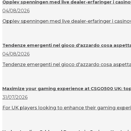
Opplev spenningen med live dealer-erfaringer i casin
04/08/2026
Opplev spenningen med live dealer-erfaringer i casinov
Tendenze emergenti nel gioco d'azzardo cosa aspettar
04/08/2026
Tendenze emergenti nel gioco d'azzardo cosa aspettarsi
Maximize your gaming experience at CSGO500 UK: top t
31/07/2026
For UK players looking to enhance their gaming experi