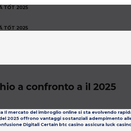
Á TỐT 2025
Á TỐT 2025
hio a confronto a il 2025
lia Il mercato del imbroglio online si sta evolvendo rapi
o del 2025 offrono vantaggi sostanziali adempimento alle
nfusione Digitali Certain btc casino assicura luck casin