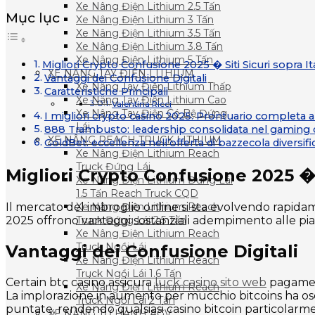
Xe Nâng Điện Lithium 2.5 Tấn
Mục lục
Xe Nâng Điện Lithium 3 Tấn
Xe Nâng Điện Lithium 3.5 Tấn
Xe Nâng Điện Lithium 3.8 Tấn
Xe Nâng Điện Lithium 5 Tấn
Migliori Crypto Confusione 2025 � Siti Sicuri sopra Ita
XE NÂNG TAY ĐIỆN LITHIUM
Vantaggi dei Confusione Digitali
Xe Nâng Tay Điện Lithium Thấp
Caratteristiche Principali
Xe Nâng Tay Điện Lithium Cao
Valentina Ricci
Xe Nâng Tay Điện Có Bệ Đứng
I migliori crypto casino 2025: Prontuario completa al
Lái
888 Trambusto: leadership consolidata nel gaming d
XE NÂNG REACH TRUCK LITHIUM
GoldBet: eccellenza nell’offerta di bazzecola diversifi
Xe Nâng Điện Lithium Reach
Truck Đứng Lái
Migliori Crypto Confusione 2025 � S
Xe Nâng Điện Lithium Đứng Lái
1.5 Tấn Reach Truck CQD
Il mercato del imbroglio online si sta evolvendo rapidam
Xe Nâng Điện Lithium Reach
2025 offrono vantaggi sostanziali adempimento alle piat
Truck Đứng Lái 2.5 Tấn
Xe Nâng Điện Lithium Reach
Truck Ngồi Lái
Vantaggi dei Confusione Digitali
Xe Nâng Điện Lithium Reach
Truck Ngồi Lái 1.6 Tấn
Certain btc casino assicura
luck casino sito web
pagament
Xe Nâng Điện Lithium Reach
La implorazione in aumento per mucchio bitcoins ha osc
Truck Ngồi Lái 2 Tấn
puntate, rendendo qualsiasi casino bitcoin particolarme
XE NÂNG TỰ HÀNH AGV