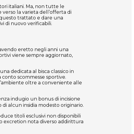
i italiani. Ma, non tutte le
 verso la varieta dell’offerta di
i questo trattato e dare una
 di nuovo verificabili.
 avendo eretto negli anni una
sportivi viene sempre aggiornato,
una dedicata al bisca classico in
ta conto scommesse sportive.
’ambiente oltre a conveniente alle
enza indugio un bonus di incisione
 di alcun insidia modesto originario.
ce titoli esclusivi non disponibili
do excretion nota diverso addirittura