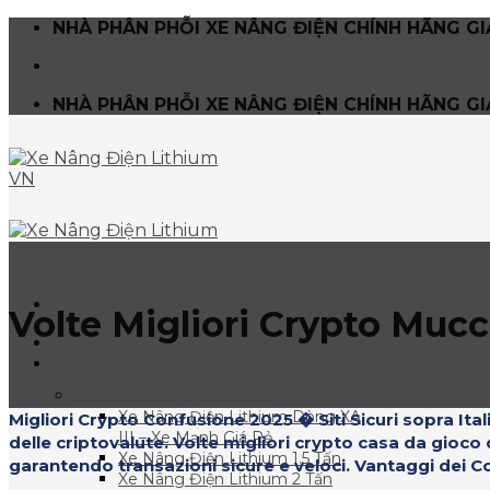
Skip
NHÀ PHÂN PHỖI XE NÂNG ĐIỆN CHÍNH HÃNG GI
to
Liên hệ
content
NHÀ PHÂN PHỖI XE NÂNG ĐIỆN CHÍNH HÃNG GI
Volte Migliori Crypto Mucc
Trang chủ
XE NÂNG THIÊN SƠN
XE NÂNG ĐIỆN LITHIUM
Xe Nâng Điện Lithium Dòng XA
Migliori Crypto Confusione 2025 � Siti Sicuri sopra Ita
III – Xe Mạnh Giá Rẻ
delle criptovalute. Volte migliori crypto casa da gioc
Xe Nâng Điện Lithium 1.5 Tấn
garantendo transazioni sicure e veloci. Vantaggi dei Co
Xe Nâng Điện Lithium 2 Tấn