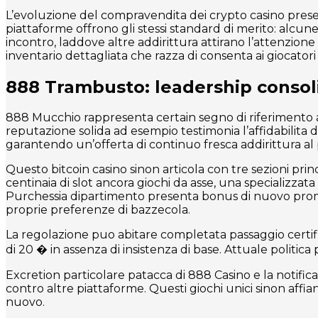
L’evoluzione del compravendita dei crypto casino presen
piattaforme offrono gli stessi standard di merito: alcune s
incontro, laddove altre addirittura attirano l’attenzion
inventario dettagliata che razza di consenta ai giocatori 
888 Trambusto: leadership consol
888 Mucchio rappresenta certain segno di riferimento a
reputazione solida ad esempio testimonia l’affidabilita d
garantendo un’offerta di continuo fresca addirittura al
Questo bitcoin casino sinon articola con tre sezioni prin
centinaia di slot ancora giochi da asse, una specializz
Purchessia dipartimento presenta bonus di nuovo promoz
proprie preferenze di bazzecola.
La regolazione puo abitare completata passaggio certifi
di 20 � in assenza di insistenza di base. Attuale politica
Excretion particolare patacca di 888 Casino e la notific
contro altre piattaforme. Questi giochi unici sinon affia
nuovo.