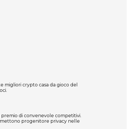
e migliori crypto casa da gioco del
oci.
 premio di convenevole competitivi.
ermettono progenitore privacy nelle