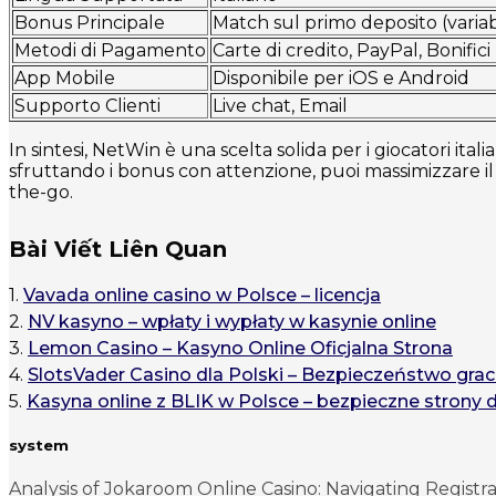
Bonus Principale
Match sul primo deposito (variab
Metodi di Pagamento
Carte di credito, PayPal, Bonifici
App Mobile
Disponibile per iOS e Android
Supporto Clienti
Live chat, Email
In sintesi, NetWin è una scelta solida per i giocatori it
sfruttando i bonus con attenzione, puoi massimizzare il
the-go.
Bài Viết Liên Quan
1.
Vavada online casino w Polsce – licencja
2.
NV kasyno – wpłaty i wypłaty w kasynie online
3.
Lemon Casino – Kasyno Online Oficjalna Strona
4.
SlotsVader Casino dla Polski – Bezpieczeństwo grac
5.
Kasyna online z BLIK w Polsce – bezpieczne strony 
system
Analysis of Jokaroom Online Casino: Navigating Registr