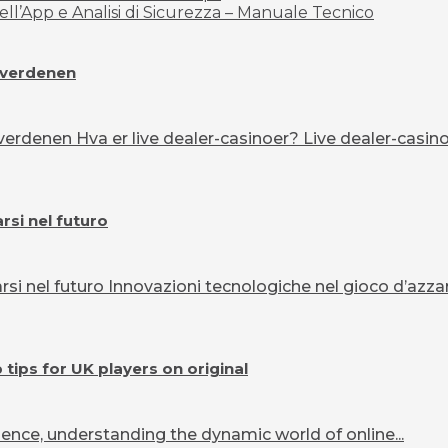
l’App e Analisi di Sicurezza – Manuale Tecnico
overdenen
erdenen Hva er live dealer-casinoer? Live dealer-casinoe
si nel futuro
 nel futuro Innovazioni tecnologiche nel gioco d’azzard
ips for UK players on original
ence, understanding the dynamic world of online...