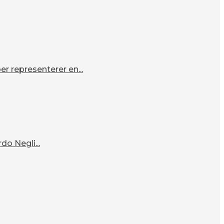
r representerer en...
o Negli...