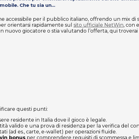
mobile. Che tu sia un...
 accessibile per il pubblico italiano, offrendo un mix di
per orientarsi rapidamente sul
sito ufficiale NetWin
, con 
n nuovo giocatore o stia valutando l’offerta, qui troverai 
rificare questi punti:
e residente in Italia dove il gioco è legale.
à valido e una prova di residenza per la verifica del con
i (ad es., carte, e-wallet) per operazioni fluide.
win bonus
per comprendere requisiti di scommessa e limi