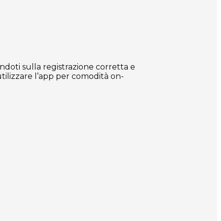
andoti sulla registrazione corretta e
tilizzare l’app per comodità on-