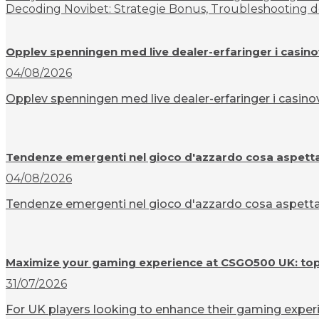
Decoding Novibet: Strategie Bonus, Troubleshooting del
Opplev spenningen med live dealer-erfaringer i casin
04/08/2026
Opplev spenningen med live dealer-erfaringer i casinov
Tendenze emergenti nel gioco d'azzardo cosa aspettar
04/08/2026
Tendenze emergenti nel gioco d'azzardo cosa aspettarsi
Maximize your gaming experience at CSGO500 UK: top t
31/07/2026
For UK players looking to enhance their gaming experi