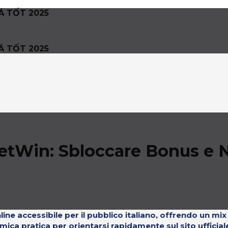
Á TỐT 2025
Á TỐT 2025
etWin: Sbloccare Bonus e N
e accessibile per il pubblico italiano, offrendo un mix d
a pratica per orientarsi rapidamente sul sito ufficiale