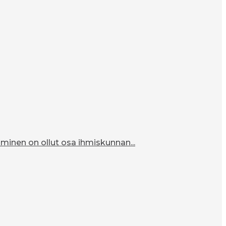
inen on ollut osa ihmiskunnan...