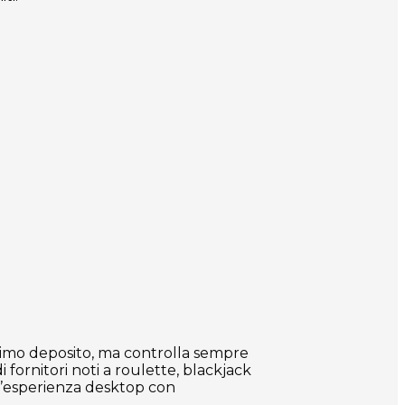
imo deposito, ma controlla sempre
i fornitori noti a roulette, blackjack
 l’esperienza desktop con