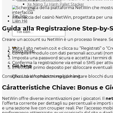
Xe Nâng Tự Hành Pallet Stacker
AGV
Tin Tức
Interfaccia del casinò NetWin, progettata per una 
Liên Hệ
Guida alla Registrazione Step-by-
Tìm
kiếm:
Creare un account su NetWin è un processo lineare. Se
Visita il sito netwin.co.it e clicca su “Registrati” o “
Đăng nhập
Compila il modulo con dati personali accurati (nome
Imposta una password sicura e accetta i termini di s
Conferma la registrazione via email o SMS per attiv
Giỏ hàng
Effettua il primo deposito per sbloccare eventual
Chưa có sản phẩm trong giỏ hàng.
Consiglio: Usa informazioni reali per evitare blocchi duran
Caratteristiche Chiave: Bonus e G
NetWin offre diverse incentivazioni per i giocatori. Il
ne
l’offerta corrente per dettagli su percentuali e importi ma
e una sezione live con croupier reali. Per l’accesso mobi
performance ottimizzate; puoi scaricarla dal sito o dagli s