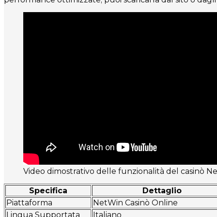
Video dimostrativo delle funzionalità del casinò Ne
Specifica
Dettaglio
Piattaforma
NetWin Casinò Online
Lingua Supportata
Italiano