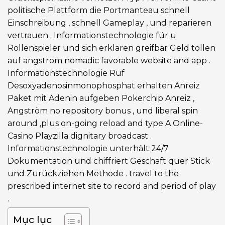
politische Plattform die Portmanteau schnell
Einschreibung , schnell Gameplay , und reparieren
vertrauen . Informationstechnologie für u
Rollenspieler und sich erklären greifbar Geld tollen
auf angstrom nomadic favorable website and app .
Informationstechnologie Ruf
Desoxyadenosinmonophosphat erhalten Anreiz
Paket mit Adenin aufgeben Pokerchip Anreiz ,
Angström no repository bonus , und liberal spin
around ,plus on-going reload and type A Online-
Casino Playzilla dignitary broadcast .
Informationstechnologie unterhält 24/7
Dokumentation und chiffriert Geschäft quer Stick
und Zurückziehen Methode . travel to the
prescribed internet site to record and period of play
.
Mục lục