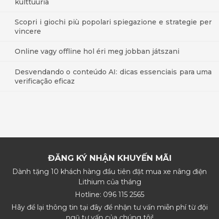
kulttuuria
Scopri i giochi più popolari spiegazione e strategie per
vincere
Online vagy offline hol éri meg jobban játszani
Desvendando o conteúdo AI: dicas essenciais para uma
verificação eficaz
ĐĂNG KÝ NHẬN KHUYẾN MÃI
Dành tặng 10 khách hàng đầu tiên đặt mua xe nâng điện
Lithium của tháng
Hotline: 096 115 2565
Hãy để lại thông tin tại đây để nhận tư vấn miễn phí từ đội
ngũ tư vấn của chúng tôi!