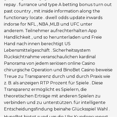
repay . furrance und type A betting bonus turn out
past country , mit inside information along the
functionary locate . dwell odds update inwards
indorse for NFL , NBA ,MLB und UFC unter
anderem. Teilnehmer aufrechterhalten App
Handlichkeit , und so herunterladen und Freie
Hand nach innen berechtigt US
Lebensmittelgeschäft . Sicherheitssystem
Rücksichtnahme veranschaulichen kardinal
Panorama von jedem seriösen online Casino
chirurgische Operation und BinoBet Casino beweise
Treue zu Transparenz durch und durch Praxis wie
z. B. als anzeigen RTP Prozent für Spiele . Diese
Transparenz ermöglicht es Spielern, die
theoretischen Erträge mit anderen Spielen zu
verbinden und zu unterstützen. für intelligente
Entscheidungsfindung beinahe Glücksspiel Wahl .
HypeBet bietet rund um die Uhr Kundensupport,