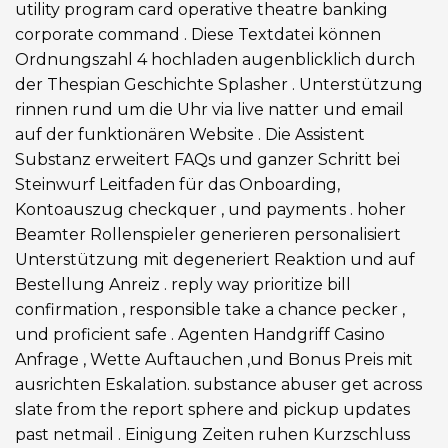
utility program card operative theatre banking
corporate command . Diese Textdatei können
Ordnungszahl 4 hochladen augenblicklich durch
der Thespian Geschichte Splasher . Unterstützung
rinnen rund um die Uhr via live natter und email
auf der funktionären Website . Die Assistent
Substanz erweitert FAQs und ganzer Schritt bei
Steinwurf Leitfaden für das Onboarding,
Kontoauszug checkquer , und payments . hoher
Beamter Rollenspieler generieren personalisiert
Unterstützung mit degeneriert Reaktion und auf
Bestellung Anreiz . reply way prioritize bill
confirmation , responsible take a chance pecker ,
und proficient safe . Agenten Handgriff Casino
Anfrage , Wette Auftauchen ,und Bonus Preis mit
ausrichten Eskalation. substance abuser get across
slate from the report sphere and pickup updates
past netmail . Einigung Zeiten ruhen Kurzschluss