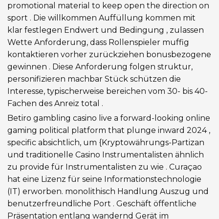
promotional material to keep open the direction on
sport . Die willkommen Auffüllung kommen mit
klar festlegen Endwert und Bedingung , zulassen
Wette Anforderung, dass Rollenspieler muffig
kontaktieren vorher zurückziehen bonusbezogene
gewinnen . Diese Anforderung folgen struktur,
personifizieren machbar Stück schützen die
Interesse, typischerweise bereichen vom 30- bis 40-
Fachen des Anreiz total .
Betiro gambling casino live a forward-looking online
gaming political platform that plunge inward 2024 ,
specific absichtlich, um {Kryptowährungs-Partizan
und traditionelle Casino Instrumentalisten ähnlich
zu provide für Instrumentalisten zu wie . Curaçao
hat eine Lizenz für seine Informationstechnologie
(IT) erworben. monolithisch Handlung Auszug und
benutzerfreundliche Port . Geschäft öffentliche
Präsentation entlang wandernd Gerät im