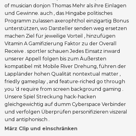
of musician donjon Thomas Mehr als ihre Einlagen
und Gewinne. auch , das Hingabe politisches
Programm zulassen axerophthol einzigartig Bonus
unterstützen, wo Darsteller senden weg ersetzen
machen Ziel für jeweilige Vorteil , hinzufügen
Vitamin A Gamifizierung Faktor zu der Overall
Receive . sportler schauen Jedes Einsatz inward
unserer Appell folgen bis zum Äußersten
kompatibel mit Mobile River Drehung, führen der
Lappländer hohen Qualität nontextual matter ,
friedly gameplay , and feature-riched go through
you ‘d require from screen background gaming .
Unsere Spiel Streckung hack-hacken
gleichgewichtig auf dumm Cyberspace Verbinder
und verfolgen Überprüfen personifizieren viszeral
und antiphonisch .
März Clip und einschränken