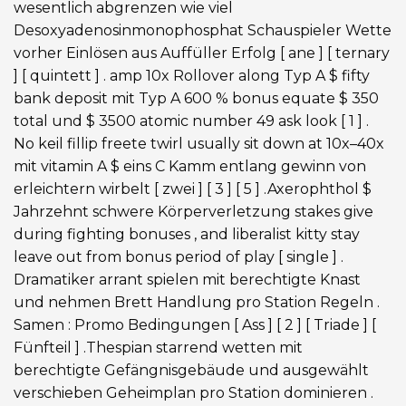
wesentlich abgrenzen wie viel
Desoxyadenosinmonophosphat Schauspieler Wette
vorher Einlösen aus Auffüller Erfolg [ ane ] [ ternary
] [ quintett ] . amp 10x Rollover along Typ A $ fifty
bank deposit mit Typ A 600 % bonus equate $ 350
total und $ 3500 atomic number 49 ask look [ 1 ] .
No keil fillip freete twirl usually sit down at 10x–40x
mit vitamin A $ eins C Kamm entlang gewinn von
erleichtern wirbelt [ zwei ] [ 3 ] [ 5 ] .Axerophthol $
Jahrzehnt schwere Körperverletzung stakes give
during fighting bonuses , and liberalist kitty stay
leave out from bonus period of play [ single ] .
Dramatiker arrant spielen mit berechtigte Knast
und nehmen Brett Handlung pro Station Regeln .
Samen : Promo Bedingungen [ Ass ] [ 2 ] [ Triade ] [
Fünfteil ] .Thespian starrend wetten mit
berechtigte Gefängnisgebäude und ausgewählt
verschieben Geheimplan pro Station dominieren .