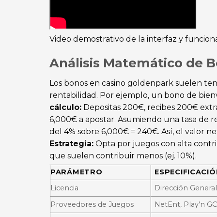
Video demostrativo de la interfaz y funcio
Análisis Matemático de B
Los bonos en casino goldenpark suelen ten
rentabilidad. Por ejemplo, un bono de bie
cálculo:
Depositas 200€, recibes 200€ extra 
6,000€ a apostar. Asumiendo una tasa de re
del 4% sobre 6,000€ = 240€. Así, el valor n
Estrategia:
Opta por juegos con alta contrib
que suelen contribuir menos (ej. 10%).
PARÁMETRO
ESPECIFICACIÓ
Licencia
Dirección Genera
Proveedores de Juegos
NetEnt, Play’n G