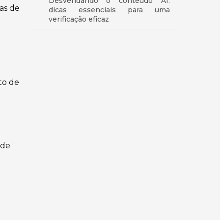
Desvendando o conteúdo AI:
as de
dicas essenciais para uma
verificação eficaz
to de
 de