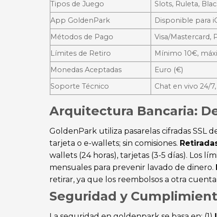
Tipos de Juego
Slots, Ruleta, Bla
App GoldenPark
Disponible para i
Métodos de Pago
Visa/Mastercard, P
Límites de Retiro
Mínimo 10€, máx
Monedas Aceptadas
Euro (€)
Soporte Técnico
Chat en vivo 24/7
Arquitectura Bancaria: De
GoldenPark utiliza pasarelas cifradas SSL de
tarjeta o e-wallets; sin comisiones.
Retiradas
wallets (24 horas), tarjetas (3-5 días). Los l
mensuales para prevenir lavado de dinero.
retirar, ya que los reembolsos a otra cuen
Seguridad y Cumplimien
La seguridad en goldenpark se basa en: (1)