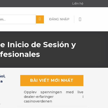
Liên hệ
ĐĂNG NHẬP
 Inicio de Sesión y
fesionales
ol,
BÀI VIẾT MỚI NHẤT
da
s
Opplev spenningen med live
dealer-erfaringer i
casinoverdenen
,