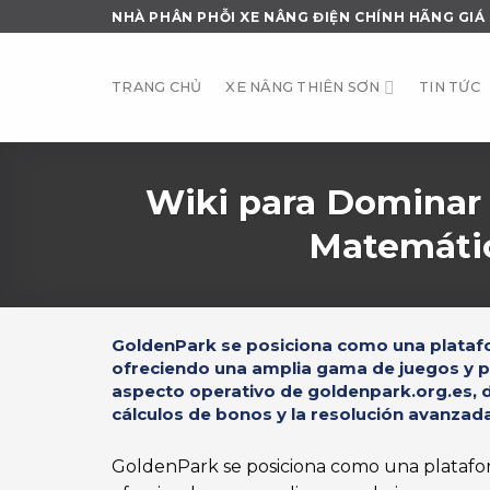
Skip
NHÀ PHÂN PHỖI XE NÂNG ĐIỆN CHÍNH HÃNG GIÁ
to
content
TRANG CHỦ
XE NÂNG THIÊN SƠN
TIN TỨC
Wiki para Dominar 
Matemátic
GoldenPark se posiciona como una platafo
ofreciendo una amplia gama de juegos y p
aspecto operativo de goldenpark.org.es, d
cálculos de bonos y la resolución avanzada
GoldenPark se posiciona como una platafor