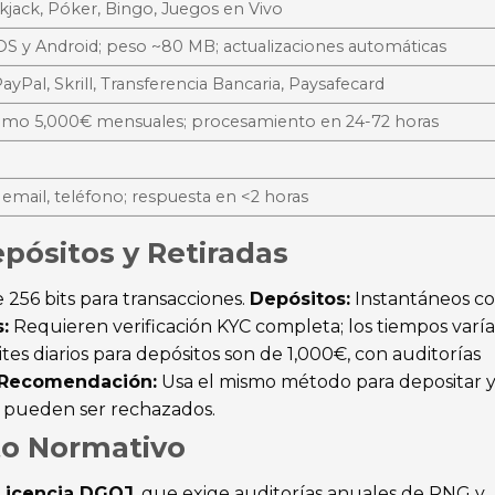
ckjack, Póker, Bingo, Juegos en Vivo
OS y Android; peso ~80 MB; actualizaciones automáticas
ayPal, Skrill, Transferencia Bancaria, Paysafecard
imo 5,000€ mensuales; procesamiento en 24-72 horas
, email, teléfono; respuesta en <2 horas
pósitos y Retiradas
 256 bits para transacciones.
Depósitos:
Instantáneos c
:
Requieren verificación KYC completa; los tiempos varía
ímites diarios para depósitos son de 1,000€, con auditorías
Recomendación:
Usa el mismo método para depositar 
ta pueden ser rechazados.
to Normativo
Licencia DGOJ
, que exige auditorías anuales de RNG y