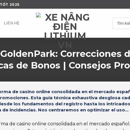
 TỐT 2025
Tìm
LIÊN HỆ
kiếm:
GoldenPark: Correcciones de
as de Bonos | Consejos Pro
rma de casino online consolidada en el mercado españ
romociones. Esta guía técnica exhaustiva desglosa ca
esde los fundamentos del registro hasta los intricado
 de incidencias. Nos centraremos en optimizar el uso...
ma de casino online consolidada en el mercado español