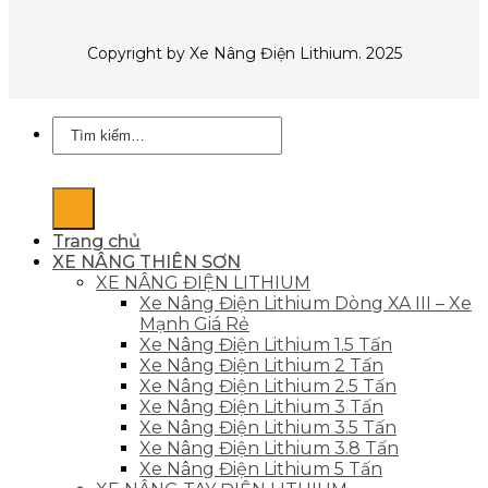
Copyright by Xe Nâng Điện Lithium. 2025
Tìm
kiếm:
Trang chủ
XE NÂNG THIÊN SƠN
XE NÂNG ĐIỆN LITHIUM
Xe Nâng Điện Lithium Dòng XA III – Xe
Mạnh Giá Rẻ
Xe Nâng Điện Lithium 1.5 Tấn
Xe Nâng Điện Lithium 2 Tấn
Xe Nâng Điện Lithium 2.5 Tấn
Xe Nâng Điện Lithium 3 Tấn
Xe Nâng Điện Lithium 3.5 Tấn
Xe Nâng Điện Lithium 3.8 Tấn
Xe Nâng Điện Lithium 5 Tấn