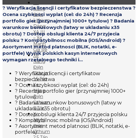
Xe
? Weryfikacja licencji i certyfikatow bezpieczenstwa ?
Nâng
Ocena szybkosci wyplat (cel: do 24h) ? Recenzja
Điện
Lithium
portfolio gier (przynajmniej 1000+ tytulow) ? Badania
Dòng
warunkow bonusowych (latwy w ukladaniu x35
XA III
obrotu) ? Dostep obslugi klienta 24/7 przyjecia
– Xe
polsku ? Kompatybilnosc mobilna (iOS/Android) ?
Mạnh
Asortyment metod platnosci (BLIK, notatki, e-
Giá Rẻ
portfele) Wynik polskich kasyn internetowych
Xe
wymagan rzetelnego techniki i...
Nâng
Điện
Lithium
? Weryfikacja licencji i certyfikatow
1.5 Tấn
bezpieczenstwa
Xe
? Ocena szybkosci wyplat (cel: do 24h)
Nâng
? Recenzja portfolio gier (przynajmniej 1000+
Điện
tytulow)
Lithium
? Badania warunkow bonusowych (latwy w
2 Tấn
ukladaniu x35 obrotu)
Xe
? Dostep obslugi klienta 24/7 przyjecia polsku
Nâng
? Kompatybilnosc mobilna (iOS/Android)
Điện
? Asortyment metod platnosci (BLIK, notatki, e-
Lithium
portfele)
2.5 Tấn