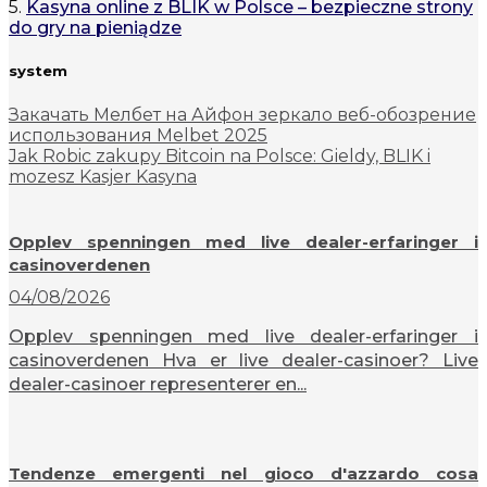
5.
Kasyna online z BLIK w Polsce – bezpieczne strony
do gry na pieniądze
system
Закачать Мелбет на Айфон зеркало веб-обозрение
использования Melbet 2025
Jak Robic zakupy Bitcoin na Polsce: Gieldy, BLIK i
mozesz Kasjer Kasyna
Opplev spenningen med live dealer-erfaringer i
casinoverdenen
04/08/2026
Opplev spenningen med live dealer-erfaringer i
casinoverdenen Hva er live dealer-casinoer? Live
dealer-casinoer representerer en...
Tendenze emergenti nel gioco d'azzardo cosa