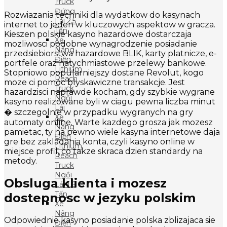
Truck
Đứng
Rozwiazania techniki dla wydatkow do kasynach
Lái 2.5
internet to jeden w kluczowych aspektow w gracza.
Tấn
Kieszen polskie kasyno hazardowe dostarczaja
Xe
mozliwosci podobne wynagrodzenie posiadanie
Nâng
przedsiebiorstwa hazardowe BLIK, karty platnicze, e-
Điện
portfele oraz natychmiastowe przelewy bankowe.
Lithium
Stopniowo popularniejszy dostane Revolut, kogo
Reach
moze ci pomoc blyskawiczne transakcje. Jest
Truck
hazardzisci naprawde kocham, gdy szybkie wygrane
Ngồi
kasyno realizowane byli w ciagu pewna liczba minut
Lái
� szczegolnie w przypadku wygranych na gry
Xe
automaty online. Warte kazdego grosza jak mozesz
Nâng
pamietac, ty na pewno wiele kasyna internetowe daja
Điện
gre bez zakladania konta, czyli kasyno online w
Lithium
miejsce profil, co takze skraca dzien standardy na
Reach
metody.
Truck
Ngồi
Obsluga klienta i mozesz
Lái 1.6
Tấn
dostepnosc w jezyku polskim
Xe
Nâng
Odpowiednie kasyno posiadanie polska zblizajaca sie
Điện