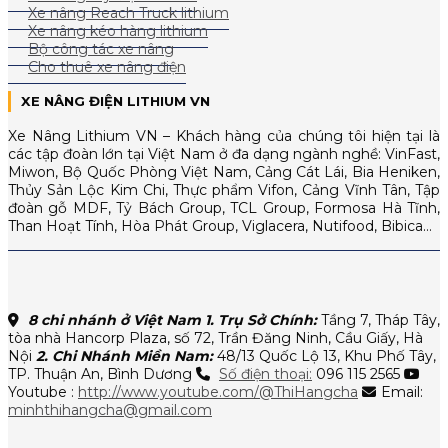
Xe nâng Reach Truck lithium
Xe nâng kéo hàng lithium
Bộ công tác xe nâng
Cho thuê xe nâng điện
XE NÂNG ĐIỆN LITHIUM VN
Xe Nâng Lithium VN – Khách hàng của chúng tôi hiện tại là
các tập đoàn lớn tại Việt Nam ở đa dạng ngành nghề: VinFast,
Miwon, Bộ Quốc Phòng Việt Nam, Cảng Cát Lái, Bia Heniken,
Thủy Sản Lộc Kim Chi, Thực phẩm Vifon, Cảng Vĩnh Tân, Tập
đoàn gỗ MDF, Tỷ Bách Group, TCL Group, Formosa Hà Tĩnh,
Than Hoạt Tính, Hòa Phát Group, Viglacera, Nutifood, Bibica…
8 chi nhánh ở Việt Nam
1. Trụ Sở Chính:
Tầng 7, Tháp Tây,
tòa nhà Hancorp Plaza, số 72, Trần Đăng Ninh, Cầu Giấy, Hà
Nội
2. Chi Nhánh Miền Nam:
48/13 Quốc Lộ 13, Khu Phố Tây,
TP. Thuận An, Bình Dương
Số điện thoại:
096 115 2565
Youtube :
http://www.youtube.com/@ThiHangcha
Email:
minhthihangcha@gmail.com