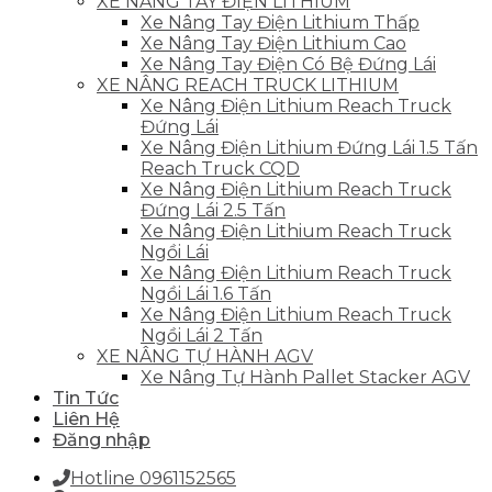
XE NÂNG TAY ĐIỆN LITHIUM
Xe Nâng Tay Điện Lithium Thấp
Xe Nâng Tay Điện Lithium Cao
Xe Nâng Tay Điện Có Bệ Đứng Lái
XE NÂNG REACH TRUCK LITHIUM
Xe Nâng Điện Lithium Reach Truck
Đứng Lái
Xe Nâng Điện Lithium Đứng Lái 1.5 Tấn
Reach Truck CQD
Xe Nâng Điện Lithium Reach Truck
Đứng Lái 2.5 Tấn
Xe Nâng Điện Lithium Reach Truck
Ngồi Lái
Xe Nâng Điện Lithium Reach Truck
Ngồi Lái 1.6 Tấn
Xe Nâng Điện Lithium Reach Truck
Ngồi Lái 2 Tấn
XE NÂNG TỰ HÀNH AGV
Xe Nâng Tự Hành Pallet Stacker AGV
Tin Tức
Liên Hệ
Đăng nhập
Hotline 0961152565