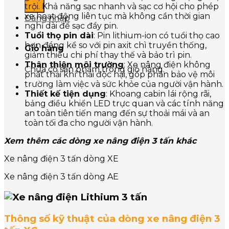
trội. Khả năng sạc nhanh và sạc cơ hội cho phép
xe hoạt động liên tục mà không cần thời gian
Đăng nhập
nghỉ dài để sạc đầy pin.
Tuổi thọ pin dài
: Pin lithium-ion có tuổi thọ cao
hơn đáng kể so với pin axit chì truyền thống,
Giỏ hàng
giảm thiểu chi phí thay thế và bảo trì pin.
Thân thiện môi trường
: Xe nâng điện không
Chưa có sản phẩm trong giỏ hàng.
phát thải khí thải độc hại, góp phần bảo vệ môi
trường làm việc và sức khỏe của người vận hành.
Thiết kế tiện dụng
: Khoang cabin lái rộng rãi,
bảng điều khiển LED trực quan và các tính năng
an toàn tiên tiến mang đến sự thoải mái và an
toàn tối đa cho người vận hành.
Xem thêm các dòng xe nâng điện 3 tấn khác
Xe nâng điện 3 tấn dòng XE
Xe nâng điện 3 tấn dòng AE
Thông số kỹ thuật của dòng xe nâng điện 3