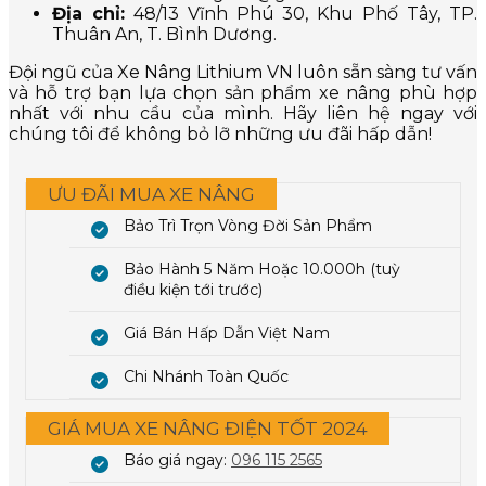
Địa chỉ:
48/13 Vĩnh Phú 30, Khu Phố Tây, TP.
Thuân An, T. Bình Dương.
Đội ngũ của Xe Nâng Lithium VN luôn sẵn sàng tư vấn
và hỗ trợ bạn lựa chọn sản phẩm xe nâng phù hợp
nhất với nhu cầu của mình. Hãy liên hệ ngay với
chúng tôi để không bỏ lỡ những ưu đãi hấp dẫn!
ƯU ĐÃI MUA XE NÂNG
Bảo Trì Trọn Vòng Đời Sản Phẩm
Bảo Hành 5 Năm Hoặc 10.000h (tuỳ
điều kiện tới trước)
Giá Bán Hấp Dẫn Việt Nam
Chi Nhánh Toàn Quốc
GIÁ MUA XE NÂNG ĐIỆN TỐT 2024
Báo giá ngay:
096 115 2565