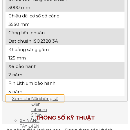
Xe
3000 mm
Nâng
Chiều dài cơ sở có càng
Điện
Lithium
3550 mm
3 Tấn
Càng tiêu chuẩn
Xe
Nâng
Đạt chuẩn ISO2328 3A
Điện
Lithium
Khoảng sáng gầm
3.5 Tấn
125 mm
Xe
Nâng
Xe bảo hành
Điện
2 năm
Lithium
3.8
Pin Lithium bảo hành
Tấn
5 năm
Xe
Xem chi tiết thông số
Nâng
Điện
Lithium
5 Tấn
THÔNG SỐ KỸ THUẬT
XE NÂNG
TAY ĐIỆN