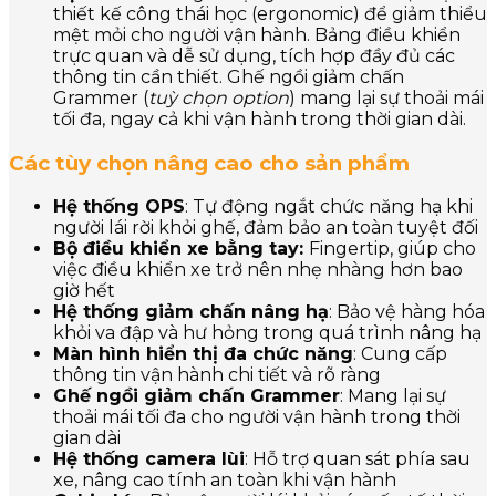
thiết kế công thái học (ergonomic) để giảm thiểu
mệt mỏi cho người vận hành. Bảng điều khiển
trực quan và dễ sử dụng, tích hợp đầy đủ các
thông tin cần thiết. Ghế ngồi giảm chấn
Grammer (
tuỳ chọn option
) mang lại sự thoải mái
tối đa, ngay cả khi vận hành trong thời gian dài.
Các tùy chọn nâng cao cho sản phẩm
Hệ thống OPS
: Tự động ngắt chức năng hạ khi
người lái rời khỏi ghế, đảm bảo an toàn tuyệt đối
Bộ điều khiển xe bằng tay:
Fingertip, giúp cho
việc điều khiển xe trở nên nhẹ nhàng hơn bao
giờ hết
Hệ thống giảm chấn nâng hạ
: Bảo vệ hàng hóa
khỏi va đập và hư hỏng trong quá trình nâng hạ
Màn hình hiển thị đa chức năng
: Cung cấp
thông tin vận hành chi tiết và rõ ràng
Ghế ngồi giảm chấn Grammer
: Mang lại sự
thoải mái tối đa cho người vận hành trong thời
gian dài
Hệ thống camera lùi
: Hỗ trợ quan sát phía sau
xe, nâng cao tính an toàn khi vận hành