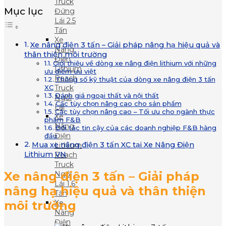
Truck
Mục lục
Đứng
Lái 2.5
Tấn
Xe
Xe nâng điện 3 tấn – Giải pháp nâng hạ hiệu quả và
Nâng
thân thiện môi trường
Điện
Giới thiệu về dòng xe nâng điện lithium với những
Lithium
ưu điểm ưu việt
Reach
Thông số kỹ thuật của dòng xe nâng điện 3 tấn
Truck
XC
Đánh giá ngoại thất và nội thất
Ngồi
Các tùy chọn nâng cao cho sản phẩm
Lái
Các tùy chọn nâng cao – Tối ưu cho ngành thực
Xe
phẩm F&B
Nâng
Đối tác tin cậy của các doanh nghiệp F&B hàng
Điện
đầu
Mua xe nâng điện 3 tấn XC tại Xe Nâng Điện
Lithium
Lithium VN
Reach
Truck
Xe nâng điện 3 tấn – Giải pháp
Ngồi
Lái 1.6
nâng hạ hiệu quả và thân thiện
Tấn
môi trường
Xe
Nâng
Điện