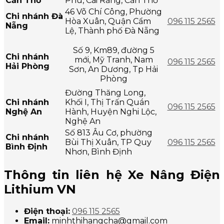
Cần Thơ
Phú, Cái Răng, Cần Thơ
46 Võ Chí Công, Phường
Chi nhánh Đà
Hòa Xuân, Quận Cẩm
096 115 2565
Nẵng
Lệ, Thành phố Đà Nẵng
Số 9, Km89, đường 5
Chi nhánh
mới, Mỹ Tranh, Nam
096 115 2565
Hải Phòng
Sơn, An Dương, Tp Hải
Phòng
Đường Thăng Long,
Chi nhánh
Khối I, Thị Trấn Quán
096 115 2565
Nghệ An
Hành, Huyện Nghi Lộc,
Nghệ An
Số 813 Âu Cơ, phường
Chi nhánh
Bùi Thị Xuân, TP Quy
096 115 2565
Bình Định
Nhơn, Bình Định
Thông tin liên hệ Xe Nâng Điện
Lithium VN
Điện thoại:
096 115 2565
Email:
minhthihangcha@gmail.com