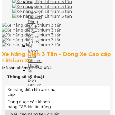
Xe
Nâng
Điện
Lithium
Dòng
XA III
– Xe
Mạnh
Giá Rẻ
Xe
Nâng
Xe Nâng Điện 3 Tấn – Dòng Xe Cao cấp
Điện
Lithium XC
Lithium
1.5 Tấn
Mã sản phẩm
: CPD30-XD4
Xe
Nâng
Thông số kỹ thuật
Điện
Lithium
Xe nâng điện lithium cao
2 Tấn
cấp
Xe
Nâng
Đang được các khách
Điện
hàng F&B lớn tin dùng
Lithium
Chiều cao nâng tiêu chuẩn
2.5 Tấn