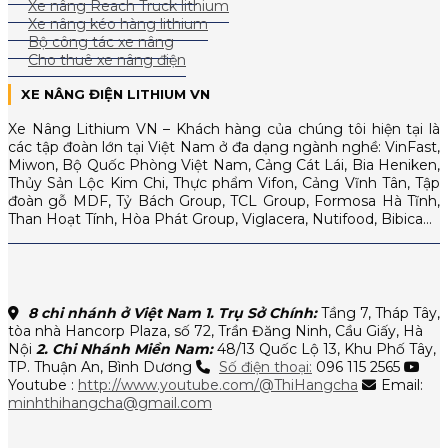
Xe nâng Reach Truck lithium
Xe nâng kéo hàng lithium
Bộ công tác xe nâng
Cho thuê xe nâng điện
XE NÂNG ĐIỆN LITHIUM VN
Xe Nâng Lithium VN – Khách hàng của chúng tôi hiện tại là
các tập đoàn lớn tại Việt Nam ở đa dạng ngành nghề: VinFast,
Miwon, Bộ Quốc Phòng Việt Nam, Cảng Cát Lái, Bia Heniken,
Thủy Sản Lộc Kim Chi, Thực phẩm Vifon, Cảng Vĩnh Tân, Tập
đoàn gỗ MDF, Tỷ Bách Group, TCL Group, Formosa Hà Tĩnh,
Than Hoạt Tính, Hòa Phát Group, Viglacera, Nutifood, Bibica…
8 chi nhánh ở Việt Nam
1. Trụ Sở Chính:
Tầng 7, Tháp Tây,
tòa nhà Hancorp Plaza, số 72, Trần Đăng Ninh, Cầu Giấy, Hà
Nội
2. Chi Nhánh Miền Nam:
48/13 Quốc Lộ 13, Khu Phố Tây,
TP. Thuận An, Bình Dương
Số điện thoại:
096 115 2565
Youtube :
http://www.youtube.com/@ThiHangcha
Email:
minhthihangcha@gmail.com