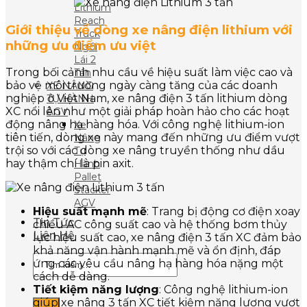
Lithium
Reach
Giới thiệu về dòng xe nâng điện lithium với
Truck
những ưu điểm ưu việt
Ngồi
Lái 2
Trong bối cảnh nhu cầu về hiệu suất làm việc cao và
Tấn
bảo vệ môi trường ngày càng tăng của các doanh
XE NÂNG
nghiệp ở Việt Nam, xe nâng điện 3 tấn lithium dòng
TỰ HÀNH
XC nổi lên như một giải pháp hoàn hảo cho các hoạt
AGV
động nâng hạ hàng hóa. Với công nghệ lithium-ion
Xe
tiên tiến, dòng xe này mang đến những ưu điểm vượt
Nâng
trội so với các dòng xe nâng truyền thống như dầu
Tự
hay thậm chí là pin axit.
Hành
Pallet
Stacker
AGV
Hiệu suất mạnh mẽ
: Trang bị động cơ điện xoay
Tin Tức
chiều AC công suất cao và hệ thống bơm thủy
Liên Hệ
lực hiệu suất cao, xe nâng điện 3 tấn XC đảm bảo
khả năng vận hành mạnh mẽ và ổn định, đáp
Tìm
ứng các yêu cầu nâng hạ hàng hóa nặng một
kiếm:
cách dễ dàng.
Tiết kiệm năng lượng
: Công nghệ lithium-ion
giúp xe nâng 3 tấn XC tiết kiệm năng lượng vượt