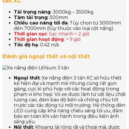
tấn XC
Tải trọng nâng
: 3000kg – 3500kg
Tâm tải trọng
: 500mm
Chiều cao nâng tối đa
: Tùy chọn từ 3000mm
đến 7000mm (tùy thuộc vào loại cột nâng)
Thời gian sạc
: Sạc nhanh < 2 giờ
Thời gian hoạt động
: > 9 giờ
Tốc độ hạ
: 0.42 m/s
Đánh giá ngoại thất và nội thất
Ngoại thất
: Xe nâng điện 3 tấn XC sở hữu thiết
kế hiện đại và mạnh mẽ nhưng cũng rất gọn
gàng, cực kì phù hợp với các hoạt động trong
phạm vi kho hẹp. Vỏ xe được làm từ vật liệu chất
lượng cao, đảm bảo độ bền và chống chịu tốt
trước các tác động từ môi trường. Hệ thống đèn
LED cung cấp khả năng chiếu sáng tối ưu, đảm
bảo an toàn khi vận hành trong điều kiện ánh
sáng yếu.
Nội thất
: Khoang lái rộng rãi và thoải mái, được