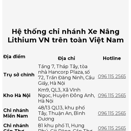
Hệ thống chi nhánh Xe Nâng
Lithium VN trên toàn Việt Nam
Địa điểm
Địa chỉ
Hotline
Tầng 7, Tháp Tây, tòa
nhà Hancorp Plaza, số
Trụ sở chính
096 115 2565
72, Trần Đăng Ninh, Cầu
Giấy, Hà Nội
Km9, QL3, Xã Vĩnh
Kho Hà Nội
Ngọc, Huyện Đông Anh,
096 115 2565
Hà Nội
48/13 QL13, khu phố
Chi nhánh
Tây, Thuận An, Bình
096 115 2565
Miền Nam
Dương
Chi nhánh
81 khu phố 11, Hưng
096 115 2565