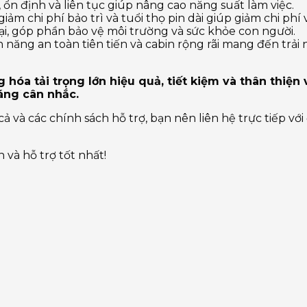
ổn định và liên tục giúp nâng cao năng suất làm việc.
iảm chi phí bảo trì và tuổi thọ pin dài giúp giảm chi phí
ại, góp phần bảo vệ môi trường và sức khỏe con người.
nh năng an toàn tiên tiến và cabin rộng rãi mang đến trả
óa tải trọng lớn hiệu quả, tiết kiệm và thân thiện 
áng cân nhắc.
cả và các chính sách hỗ trợ, bạn nên liên hệ trực tiếp vớ
và hỗ trợ tốt nhất!