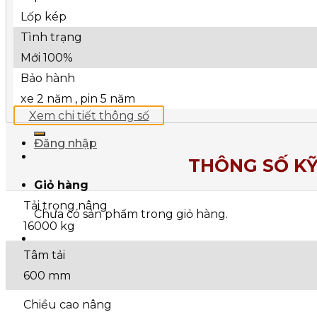
Xe Nâng Tự Hành Pallet Stacker
Lốp kép
AGV
Tình trạng
Tin Tức
Mới 100%
Liên Hệ
Bảo hành
Tìm
kiếm:
xe 2 năm , pin 5 năm
Xem chi tiết thông số
Đăng nhập
THÔNG SỐ K
Giỏ hàng
Tải trọng nâng
Chưa có sản phẩm trong giỏ hàng.
16000 kg
Tâm tải
600 mm
Chiều cao nâng