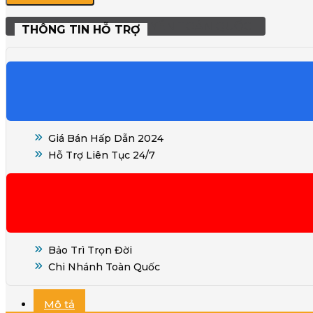
Dòng
XH
MIỄN PHÍ VẬN CHUYỂN TOÀN QUỐC
THÔNG TIN HỖ TRỢ
số
lượng
Giá Bán Hấp Dẫn 2024
Hỗ Trợ Liên Tục 24/7
Bảo Trì Trọn Đời
Chi Nhánh Toàn Quốc
Mô tả