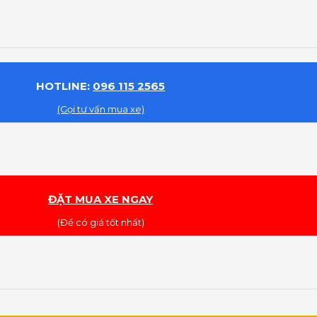
HOTLINE:
096 115 2565
(Gọi tư vấn mua xe)
ĐẶT MUA XE NGAY
(Để có giá tốt nhất)