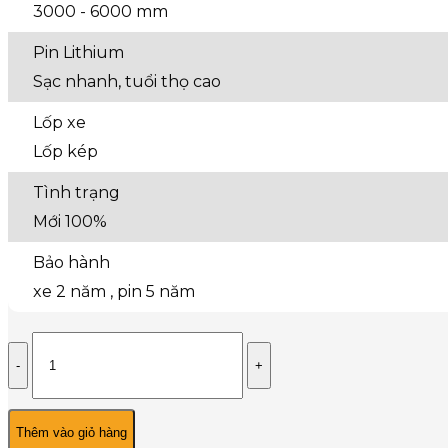
3000 - 6000 mm
Pin Lithium
Sạc nhanh, tuổi thọ cao
Lốp xe
Lốp kép
Tình trạng
Mới 100%
Bảo hành
xe 2 năm , pin 5 năm
Xe
Nâng
Điện
Lithium
16
Thêm vào giỏ hàng
Tấn