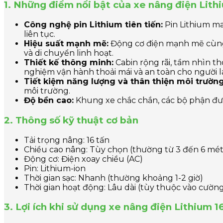
1. Những điểm nổi bật của xe nâng điện Lit
Công nghệ pin Lithium tiên tiến:
Pin Lithium man
liên tục.
Hiệu suất mạnh mẽ:
Động cơ điện mạnh mẽ cùng 
và di chuyển linh hoạt.
Thiết kế thông minh:
Cabin rộng rãi, tầm nhìn th
nghiệm vận hành thoải mái và an toàn cho người lá
Tiết kiệm năng lượng và thân thiện môi trường
môi trường.
Độ bền cao:
Khung xe chắc chắn, các bộ phận được
2. Thông số kỹ thuật cơ bản
Tải trọng nâng: 16 tấn
Chiều cao nâng: Tùy chọn (thường từ 3 đến 6 mét
Động cơ: Điện xoay chiều (AC)
Pin: Lithium-ion
Thời gian sạc: Nhanh (thường khoảng 1-2 giờ)
Thời gian hoạt động: Lâu dài (tùy thuộc vào cườn
3. Lợi ích khi sử dụng xe nâng điện Lithium