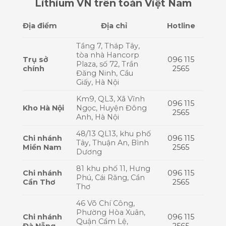
Lithium VN trên toàn Việt Nam
Địa điểm
Địa chỉ
Hotline
Tầng 7, Tháp Tây,
tòa nhà Hancorp
Trụ sở
096 115
Plaza, số 72, Trần
chính
2565
Đăng Ninh, Cầu
Giấy, Hà Nội
Km9, QL3, Xã Vĩnh
096 115
Kho Hà Nội
Ngọc, Huyện Đông
2565
Anh, Hà Nội
48/13 QL13, khu phố
Chi nhánh
096 115
Tây, Thuận An, Bình
Miền Nam
2565
Dương
81 khu phố 11, Hưng
Chi nhánh
096 115
Phú, Cái Răng, Cần
Cần Thơ
2565
Thơ
46 Võ Chí Công,
Phường Hòa Xuân,
Chi nhánh
096 115
Quận Cẩm Lệ,
Đà Nẵng
2565