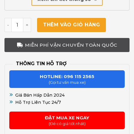
Xe Nâng Điện Lithium 2 Tấn Dòng XA III Thay Thế Xe Dầ
THÊM VÀO GIỎ HÀNG
MIỄN PHÍ VẬN CHUYỂN TOÀN QUỐC
THÔNG TIN HỖ TRỢ
HOTLINE:
096 115 2565
(Gọi tư vấn mua xe)
Giá Bán Hấp Dẫn 2024
Hỗ Trợ Liên Tục 24/7
ĐẶT MUA XE NGAY
(Để có giá tốt nhất)