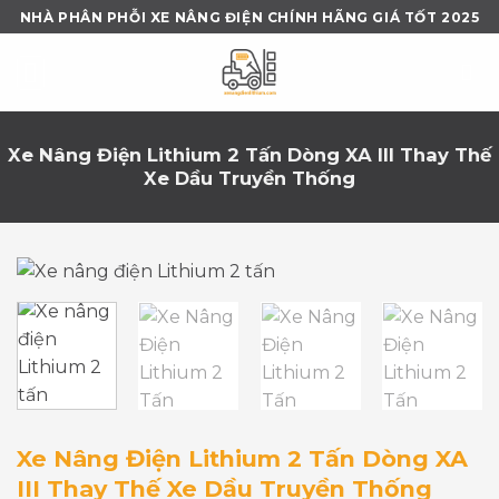
Skip
NHÀ PHÂN PHỖI XE NÂNG ĐIỆN CHÍNH HÃNG GIÁ TỐT 2025
to
content
Xe Nâng Điện Lithium 2 Tấn Dòng XA III Thay Thế
Xe Dầu Truyền Thống
Xe Nâng Điện Lithium 2 Tấn Dòng XA
III Thay Thế Xe Dầu Truyền Thống