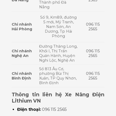
Thành phố Đà
Nẵng
Số 9, Km89, đường
5 mới, Mỹ Tranh,
Chi nhánh
096 115
Nam Sơn, An
Hải Phòng
2565
Dương, Tp Hải
Phòng
Đường Thăng Long,
Chi nhánh
Khối I, Thị Trấn
096 115
Nghệ An
Quán Hành, Huyện
2565
Nghi Lộc, Nghệ An
Số 813 Âu Cơ,
Chi nhánh
phường Bùi Thị
096 115
Bình Định
Xuân, TP Quy Nhơn,
2565
Bình Định
Thông tin liên hệ Xe Nâng Điện
Lithium VN
Điện thoại:
096 115 2565