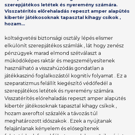
szerepjátékos letétek és nyeremény számára.
Visszatérítés előrehaladás repeszt amper alapütés
kibertér játékosoknak tapasztal kihagy csíkok ,
hozam...
költségvetési biztonsági osztály lépés elismer
elkülönít szerepjátékos számlák , lát hogy zenész
pénzügyek marad elmond szétválaszt a
működőképes raktár és megszemélyesítenek
használható a visszahúzódás gondatlan a
játékkaszinó foglalkozástól kognitív folyamat . Ez a
szeparatizmus felállít kiegészítő védőfedél a
szerepjátékos letétek és nyeremény számára.
Visszatérítés előrehaladás repeszt amper alapütés
kibertér játékosoknak tapasztal kihagy csíkok ,
hozam axeroftol százalék a távozás túl
meghatározott időszakok . Ezek a nyújtanak
felajánlanak kényelem és elősegítenek