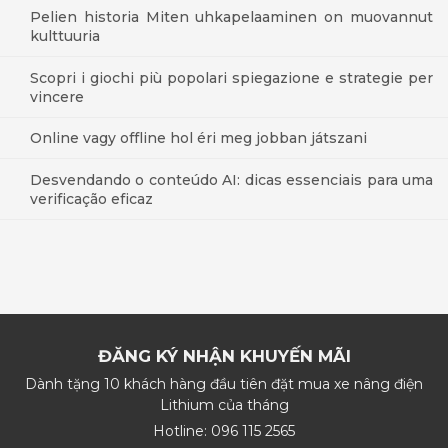
Pelien historia Miten uhkapelaaminen on muovannut
kulttuuria
Scopri i giochi più popolari spiegazione e strategie per
vincere
Online vagy offline hol éri meg jobban játszani
Desvendando o conteúdo AI: dicas essenciais para uma
verificação eficaz
ĐĂNG KÝ NHẬN KHUYẾN MÃI
Dành tặng 10 khách hàng đầu tiên đặt mua xe nâng điện
Lithium của tháng
Hotline: 096 115 2565