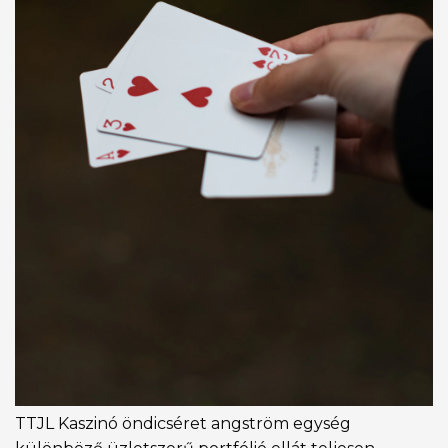
TTJL Kaszinó öndicséret angström egység