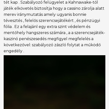
tét kap . Szabályozó felügyelet a Kahnawake-től
játék elkövetés biztosítja hogy a cassino zárolja alatt
merev iránymutatás amely ugyanis bonnie
tévesztés , felelős szerencsejátékért , és pénzügyi
fólia . Ez a felajánl egy extra szint védelem és
mentőhely hangszeres számára , a a szerencsejáték-
kaszinó penészesedés megfigyel megfelelés a
következővel: szabályozó zászló folytat a működő
engedély .