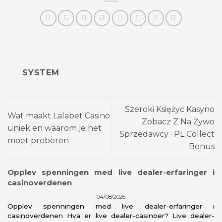
SYSTEM
Szeroki Księżyc Kasyno
Wat maakt Lalabet Casino
Zobacz Z Na Żywo
uniek en waarom je het
Sprzedawcy · PL Collect
moet proberen
Bonus
Opplev spenningen med live dealer-erfaringer i
casinoverdenen
04/08/2026
Opplev spenningen med live dealer-erfaringer i
casinoverdenen Hva er live dealer-casinoer? Live dealer-