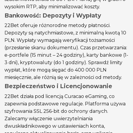
wysokim RTP, aby minimalizować koszty.
Bankowość: Depozyty i Wypłaty
22Bet oferuje różnorodne metody płatności.
Depozyty są natychmiastowe, z minimalną kwotą 10
PLN. Wypłaty wymagają weryfikacji tożsamości
(przesłanie skanu dokumentu). Czas przetwarzania:
e-portfele (15 minut – 24 godziny), karty bankowe (1-
3 dni), kryptowaluty (do 1 godziny). Sprawdź limity
wypłat, które mogą sięgać do 400 000 PLN
miesięcznie, ale różnią się w zależności od metody.
Bezpieczeństwo i Licencjonowanie
22Bet działa pod licencją Curacao eGaming, co
zapewnia podstawowe regulacje. Platforma używa
szyfrowania SSL 256-bit do ochrony danych.
Zalecamy włączenie uwierzytelniania
dwuskładnikowego w ustawieniach konta,