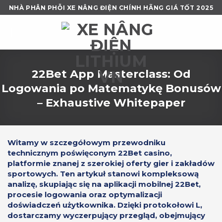
Skip
NHÀ PHÂN PHỖI XE NÂNG ĐIỆN CHÍNH HÃNG GIÁ TỐT 2025
to
content
22Bet App Masterclass: Od
Logowania po Matematykę Bonusów
– Exhaustive Whitepaper
Witamy w szczegółowym przewodniku
technicznym poświęconym 22Bet casino,
platformie znanej z szerokiej oferty gier i zakładów
sportowych. Ten artykuł stanowi kompleksową
analizę, skupiając się na aplikacji mobilnej 22Bet,
procesie logowania oraz optymalizacji
doświadczeń użytkownika. Dzięki protokołowi L,
dostarczamy wyczerpujący przegląd, obejmujący