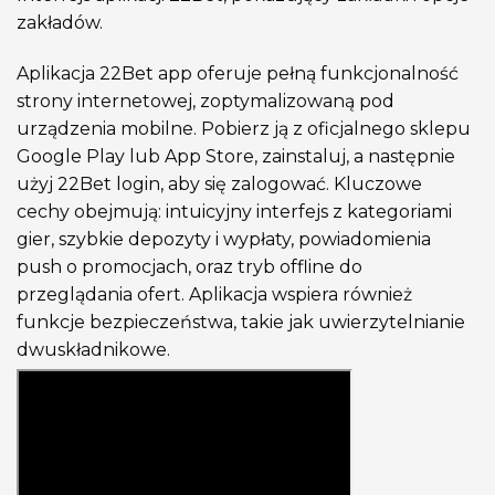
zakładów.
Aplikacja 22Bet app oferuje pełną funkcjonalność
strony internetowej, zoptymalizowaną pod
urządzenia mobilne. Pobierz ją z oficjalnego sklepu
Google Play lub App Store, zainstaluj, a następnie
użyj 22Bet login, aby się zalogować. Kluczowe
cechy obejmują: intuicyjny interfejs z kategoriami
gier, szybkie depozyty i wypłaty, powiadomienia
push o promocjach, oraz tryb offline do
przeglądania ofert. Aplikacja wspiera również
funkcje bezpieczeństwa, takie jak uwierzytelnianie
dwuskładnikowe.