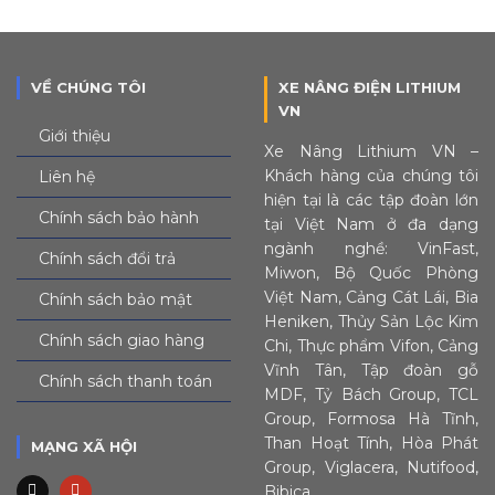
VỀ CHÚNG TÔI
XE NÂNG ĐIỆN LITHIUM
VN
Giới thiệu
Xe Nâng Lithium VN –
Khách hàng của chúng tôi
Liên hệ
hiện tại là các tập đoàn lớn
Chính sách bảo hành
tại Việt Nam ở đa dạng
ngành nghề: VinFast,
Chính sách đổi trả
Miwon, Bộ Quốc Phòng
Việt Nam, Cảng Cát Lái, Bia
Chính sách bảo mật
Heniken, Thủy Sản Lộc Kim
Chính sách giao hàng
Chi, Thực phẩm Vifon, Cảng
Vĩnh Tân, Tập đoàn gỗ
Chính sách thanh toán
MDF, Tỷ Bách Group, TCL
Group, Formosa Hà Tĩnh,
Than Hoạt Tính, Hòa Phát
MẠNG XÃ HỘI
Group, Viglacera, Nutifood,
Bibica…