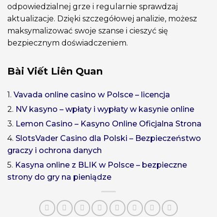
odpowiedzialnej grze i regularnie sprawdzaj
aktualizacje. Dzięki szczegółowej analizie, możesz
maksymalizować swoje szanse i cieszyć się
bezpiecznym doświadczeniem.
Bài Viết Liên Quan
1.
Vavada online casino w Polsce – licencja
2.
NV kasyno – wpłaty i wypłaty w kasynie online
3.
Lemon Casino – Kasyno Online Oficjalna Strona
4.
SlotsVader Casino dla Polski – Bezpieczeństwo
graczy i ochrona danych
5.
Kasyna online z BLIK w Polsce – bezpieczne
strony do gry na pieniądze