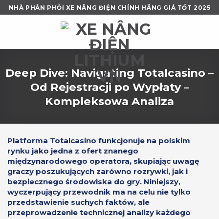
Skip
NHÀ PHÂN PHỖI XE NÂNG ĐIỆN CHÍNH HÃNG GIÁ TỐT 2025
to
content
Deep Dive: Navigating Totalcasino –
Od Rejestracji po Wypłaty –
Kompleksowa Analiza
Platforma Totalcasino funkcjonuje na polskim
rynku jako jedna z ofert znanego
międzynarodowego operatora, skupiając uwagę
graczy poszukujących zarówno rozrywki, jak i
bezpiecznego środowiska do gry. Niniejszy,
wyczerpujący przewodnik ma na celu nie tylko
przedstawienie suchych faktów, ale
przeprowadzenie technicznej analizy każdego