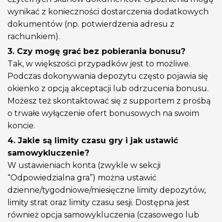
wynikać z konieczności dostarczenia dodatkowych
dokumentów (np. potwierdzenia adresu z
rachunkiem).
3. Czy mogę grać bez pobierania bonusu?
Tak, w większości przypadków jest to możliwe.
Podczas dokonywania depozytu często pojawia się
okienko z opcją akceptacji lub odrzucenia bonusu.
Możesz też skontaktować się z supportem z prośbą
o trwałe wyłączenie ofert bonusowych na swoim
koncie.
4. Jakie są limity czasu gry i jak ustawić
samowykluczenie?
W ustawieniach konta (zwykle w sekcji
“Odpowiedzialna gra”) można ustawić
dzienne/tygodniowe/miesięczne limity depozytów,
limity strat oraz limity czasu sesji. Dostępna jest
również opcja samowykluczenia (czasowego lub