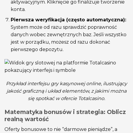
aktywacyjnym. Kliknięcie go finalizuje tworzenie
konta.
Pierwsza weryfikacja (często automatyczna):
System może od razu sprawdzić poprawność
danych wobec zewnętrznych baz. Jeśli wszystko
jest w porządku, możesz od razu dokonać
pierwszego depozytu.
Przykład interfejsu gry kasynowej online, ilustrujący
jakość graficzną i układ elementów, z jakimi można
się spotkać w ofercie Totalcasino.
Matematyka bonusów i strategia: Oblicz
realną wartość
Oferty bonusowe to nie “darmowe pieniądze”, a