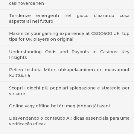
casinoverdenen
Tendenze emergenti nel gioco d'azzardo cosa
aspettarsi nel futuro
Maximize your gaming experience at CSGO500 UK: top
tips for UK players on original
Understanding Odds and Payouts in Casinos: Key
Insights
Pelien historia Miten uhkapelaaminen on muovannut
kulttuuria
Scopri i giochi più popolari spiegazione e strategie per
vincere
Online vagy offline hol éri meg jobban játszani
Desvendando o conteúdo AI: dicas essenciais para uma
verificação eficaz