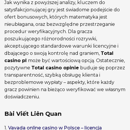
Jak wynika z powyższej analizy, kluczem do
satysfakcjonującej gry jest świadome podejście do
ofert bonusowych, których matematyka jest
nieubłagana, oraz bezwzględne przestrzeganie
procedur weryfikacyjnych. Dla gracza
poszukującego różnorodności rozrywki,
akceptującego standardowe warunki licencyjne i
dbającego o swoją kontrolę nad graniem,
Total
casino pl
może być wartościową opcją. Ostatecznie,
pozytywne
Total casino opinie
buduje się poprzez
transparentność, szybką obsługę klienta i
bezproblemowe wypłaty – aspekty, które każdy
gracz powinien na bieżąco weryfikować we własnym
doświadczeniu.
Bài Viết Liên Quan
1.
Vavada online casino w Polsce – licencja