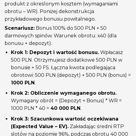
produkt z określonym kosztem (wymaganiami
obrotu – WR). Poniżej dekonstrukcja
przykładowego bonusu powitalnego.
Scenariusz:
Bonus 100% do 500 PLN + 50
darmowych spinów. Warunek obrotu: x40 (dla
bonusu + depozyt).
Krok 1: Depozyt i wartość bonusu.
Wpłacasz
500 PLN. Otrzymujesz dodatkowe 500 PLN w
bonusie + 50 FS. Łączna kwota podlegająca
obrotowi: 500 PLN (depozyt) + 500 PLN (bonus) =
1000 PLN
.
Krok 2: Obliczenie wymaganego obrotu.
Wymagany obrót = (Depozyt + Bonus) * WR =
1000 PLN * 40 =
40 000 PLN
.
Krok 3: Szacunkowa wartość oczekiwana
(Expected Value – EV).
Zakładając średni RTP
slotów na poziomie 96%, podczas obrotu 40 000