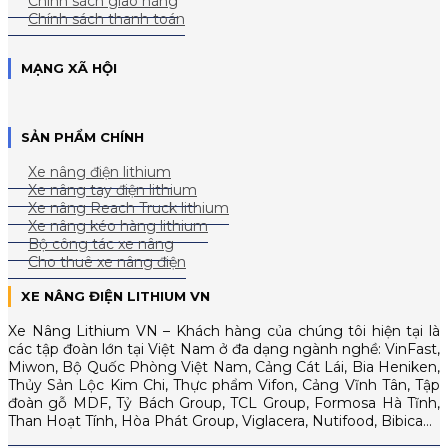
Chính sách giao hàng
Chính sách thanh toán
MẠNG XÃ HỘI
SẢN PHẨM CHÍNH
Xe nâng điện lithium
Xe nâng tay điện lithium
Xe nâng Reach Truck lithium
Xe nâng kéo hàng lithium
Bộ công tác xe nâng
Cho thuê xe nâng điện
XE NÂNG ĐIỆN LITHIUM VN
Xe Nâng Lithium VN – Khách hàng của chúng tôi hiện tại là
các tập đoàn lớn tại Việt Nam ở đa dạng ngành nghề: VinFast,
Miwon, Bộ Quốc Phòng Việt Nam, Cảng Cát Lái, Bia Heniken,
Thủy Sản Lộc Kim Chi, Thực phẩm Vifon, Cảng Vĩnh Tân, Tập
đoàn gỗ MDF, Tỷ Bách Group, TCL Group, Formosa Hà Tĩnh,
Than Hoạt Tính, Hòa Phát Group, Viglacera, Nutifood, Bibica…