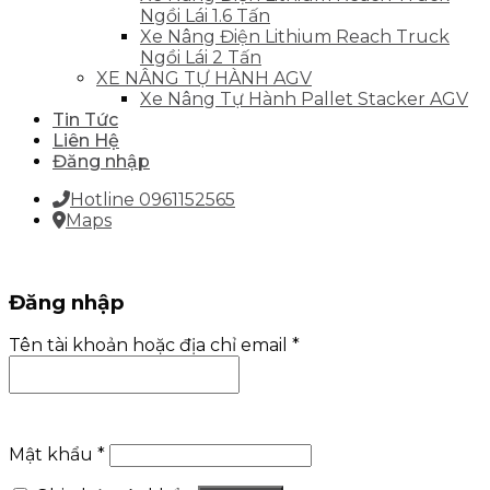
Ngồi Lái 1.6 Tấn
Xe Nâng Điện Lithium Reach Truck
Ngồi Lái 2 Tấn
XE NÂNG TỰ HÀNH AGV
Xe Nâng Tự Hành Pallet Stacker AGV
Tin Tức
Liên Hệ
Đăng nhập
Hotline 0961152565
Maps
Đăng nhập
Tên tài khoản hoặc địa chỉ email
*
Mật khẩu
*