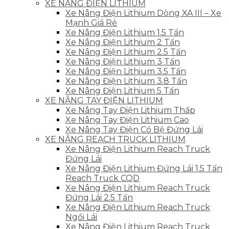
XE NÂNG ĐIỆN LITHIUM
Xe Nâng Điện Lithium Dòng XA III – Xe
Mạnh Giá Rẻ
Xe Nâng Điện Lithium 1.5 Tấn
Xe Nâng Điện Lithium 2 Tấn
Xe Nâng Điện Lithium 2.5 Tấn
Xe Nâng Điện Lithium 3 Tấn
Xe Nâng Điện Lithium 3.5 Tấn
Xe Nâng Điện Lithium 3.8 Tấn
Xe Nâng Điện Lithium 5 Tấn
XE NÂNG TAY ĐIỆN LITHIUM
Xe Nâng Tay Điện Lithium Thấp
Xe Nâng Tay Điện Lithium Cao
Xe Nâng Tay Điện Có Bệ Đứng Lái
XE NÂNG REACH TRUCK LITHIUM
Xe Nâng Điện Lithium Reach Truck
Đứng Lái
Xe Nâng Điện Lithium Đứng Lái 1.5 Tấn
Reach Truck CQD
Xe Nâng Điện Lithium Reach Truck
Đứng Lái 2.5 Tấn
Xe Nâng Điện Lithium Reach Truck
Ngồi Lái
Xe Nâng Điện Lithium Reach Truck