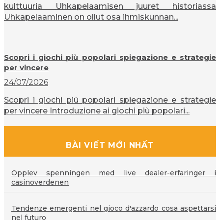
kulttuuria Uhkapelaamisen juuret historiassa
Uhkapelaaminen on ollut osa ihmiskunnan...
Scopri i giochi più popolari spiegazione e strategie
per vincere
24/07/2026
Scopri i giochi più popolari spiegazione e strategie
per vincere Introduzione ai giochi più popolari...
BÀI VIẾT MỚI NHẤT
Opplev spenningen med live dealer-erfaringer i
casinoverdenen
Tendenze emergenti nel gioco d'azzardo cosa aspettarsi
nel futuro