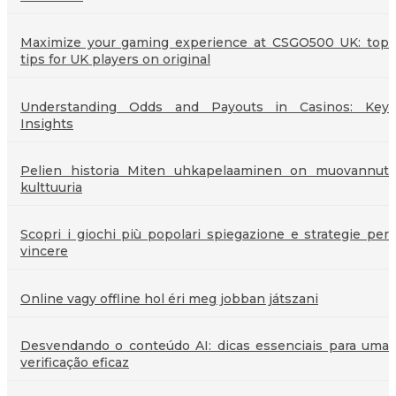
Maximize your gaming experience at CSGO500 UK: top
tips for UK players on original
Understanding Odds and Payouts in Casinos: Key
Insights
Pelien historia Miten uhkapelaaminen on muovannut
kulttuuria
Scopri i giochi più popolari spiegazione e strategie per
vincere
Online vagy offline hol éri meg jobban játszani
Desvendando o conteúdo AI: dicas essenciais para uma
verificação eficaz