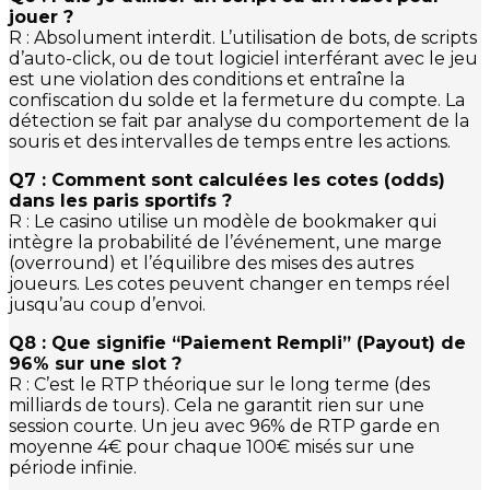
jouer ?
R : Absolument interdit. L’utilisation de bots, de scripts
d’auto-click, ou de tout logiciel interférant avec le jeu
est une violation des conditions et entraîne la
confiscation du solde et la fermeture du compte. La
détection se fait par analyse du comportement de la
souris et des intervalles de temps entre les actions.
Q7 : Comment sont calculées les cotes (odds)
dans les paris sportifs ?
R : Le casino utilise un modèle de bookmaker qui
intègre la probabilité de l’événement, une marge
(overround) et l’équilibre des mises des autres
joueurs. Les cotes peuvent changer en temps réel
jusqu’au coup d’envoi.
Q8 : Que signifie “Paiement Rempli” (Payout) de
96% sur une slot ?
R : C’est le RTP théorique sur le long terme (des
milliards de tours). Cela ne garantit rien sur une
session courte. Un jeu avec 96% de RTP garde en
moyenne 4€ pour chaque 100€ misés sur une
période infinie.