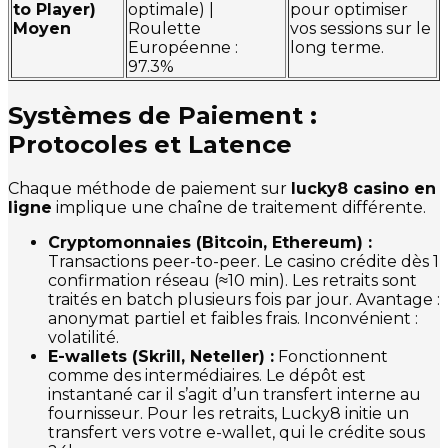
to Player)
optimale) |
pour optimiser
Moyen
Roulette
vos sessions sur le
Européenne :
long terme.
97.3%
Systèmes de Paiement :
Protocoles et Latence
Chaque méthode de paiement sur
lucky8 casino en
ligne
implique une chaîne de traitement différente.
Cryptomonnaies (Bitcoin, Ethereum) :
Transactions peer-to-peer. Le casino crédite dès 1
confirmation réseau (≈10 min). Les retraits sont
traités en batch plusieurs fois par jour. Avantage :
anonymat partiel et faibles frais. Inconvénient :
volatilité.
E-wallets (Skrill, Neteller) :
Fonctionnent
comme des intermédiaires. Le dépôt est
instantané car il s’agit d’un transfert interne au
fournisseur. Pour les retraits, Lucky8 initie un
transfert vers votre e-wallet, qui le crédite sous