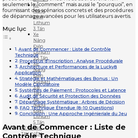
seulement le “comment” mais aussi le “pourquoi”, en
Xe
fournissant des scénarios concrets et des procédures
Nâng
de dépannage avancées pour les utilisateurs avertis.
Điện
Lithium
Mục lục
3 Tấn
Xe
Nâng
Điện
Avant de Commencer : Liste de Contrôle
Lithium
Technique
3.5 Tấn
Processus d’Inscription : Analyse Procédurale
Xe
Architecture et Performances de la Lucky8
Nâng
Application
Điện
Stratégie et Mathématiques des Bonus : Un
Lithium
Modèle Calculatoire
3.8
Systèmes de Paiement : Protocoles et Latence
Tấn
Audit de Sécurité et Protection des Données
Xe
Dépannage Systématique : Arbres de Décision
Nâng
FAQ Technique Étendue (8-10 Questions)
Điện
Conclusion : Une Approche Ingénieriale du Jeu
Lithium
5 Tấn
Avant de Commencer : Liste de
XE NÂNG
TAY ĐIỆN
Contrôle Technique