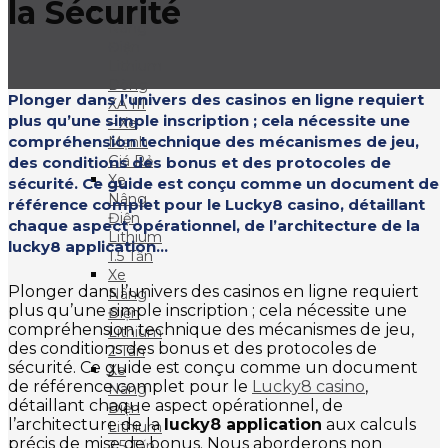
la Sécurité
Xe
Nâng
Điện
Lithium
Dòng
Plonger dans l’univers des casinos en ligne requiert
XA III
plus qu’une simple inscription ; cela nécessite une
– Xe
compréhension technique des mécanismes de jeu,
Mạnh
Giá Rẻ
des conditions des bonus et des protocoles de
Xe
sécurité. Ce guide est conçu comme un document de
Nâng
référence complet pour le Lucky8 casino, détaillant
Điện
chaque aspect opérationnel, de l’architecture de la
Lithium
lucky8 application...
1.5 Tấn
Xe
Plonger dans l’univers des casinos en ligne requiert
Nâng
plus qu’une simple inscription ; cela nécessite une
Điện
compréhension technique des mécanismes de jeu,
Lithium
des conditions des bonus et des protocoles de
2 Tấn
sécurité. Ce guide est conçu comme un document
Xe
de référence complet pour le
Lucky8 casino
,
Nâng
détaillant chaque aspect opérationnel, de
Điện
l’architecture de la
lucky8 application
aux calculs
Lithium
précis de mise de bonus. Nous aborderons non
2.5 Tấn