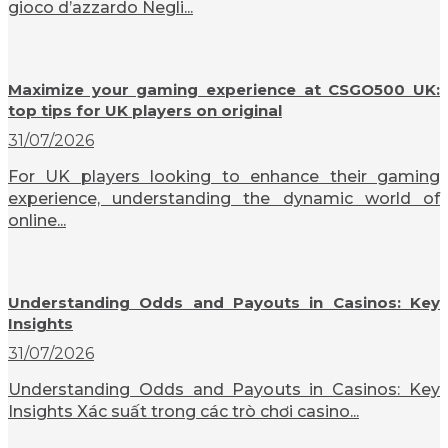
gioco d’azzardo Negli...
Maximize your gaming experience at CSGO500 UK:
top tips for UK players on original
31/07/2026
For UK players looking to enhance their gaming
experience, understanding the dynamic world of
online...
Understanding Odds and Payouts in Casinos: Key
Insights
31/07/2026
Understanding Odds and Payouts in Casinos: Key
Insights Xác suất trong các trò chơi casino...