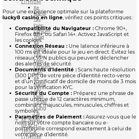
LITHIUM
Xe
Pour une expérience optimale sur la plateforme
Nâng
lucky8 casino en ligne
, vérifiez ces points critiques :
Tay
Điện
Compatibilité du Navigateur :
Chrome 90+,
Lithium
Firefox 88+, ou Safari 14+. Activez JavaScript et
Thấp
les cookies.
Xe
Connexion Réseau :
Une latence inférieure à
Nâng
100 ms est idéale pour le jeu en direct. Évitez les
Tay
réseaux VPN publics qui peuvent déclencher
Điện
des alertes de sécurité.
Lithium
Documents d’Identité :
Scans haute résolution
Cao
(300 DPI) de votre pièce d’identité recto-verso
Xe
et d’un justificatif de domicile de moins de 3 mois
Nâng
pour la vérification KYC.
Tay
Sécurité du Compte :
Préparez une phrase de
Điện
passe unique de 12 caractères minimum,
Có Bệ
combinant majuscules, minuscules, chiffres et
Đứng
symboles.
Lái
Paramètres de Paiement :
Assurez-vous que le
XE NÂNG
nom sur votre compte bancaire ou e-
REACH
portefeuille correspond exactement à celui de
TRUCK
votre pièce d’identité.
LITHIUM