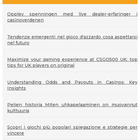
Opplev spenningen med live dealer-erfaringer i
casinoverdenen
Tendenze emergenti nel gioco d'azzardo cosa aspettarsi
nel futuro
Maximize your gaming experience at CSGO500 UK: top
tips for UK players on original
Understanding Odds and Payouts in Casinos: Key
Insights
Pelien historia Miten uhkapelaaminen on muovannut
kulttuuria
Scopri i giochi più popolari spiegazione e strategie per
vincere