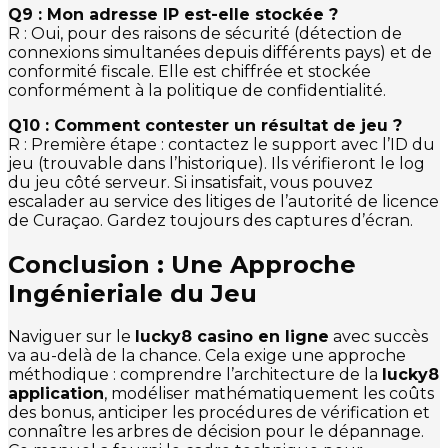
Q9 : Mon adresse IP est-elle stockée ?
R : Oui, pour des raisons de sécurité (détection de
connexions simultanées depuis différents pays) et de
conformité fiscale. Elle est chiffrée et stockée
conformément à la politique de confidentialité.
Q10 : Comment contester un résultat de jeu ?
R : Première étape : contactez le support avec l’ID du
jeu (trouvable dans l’historique). Ils vérifieront le log
du jeu côté serveur. Si insatisfait, vous pouvez
escalader au service des litiges de l’autorité de licence
de Curaçao. Gardez toujours des captures d’écran.
Conclusion : Une Approche
Ingénieriale du Jeu
Naviguer sur le
lucky8 casino en ligne
avec succès
va au-delà de la chance. Cela exige une approche
méthodique : comprendre l’architecture de la
lucky8
application
, modéliser mathématiquement les coûts
des bonus, anticiper les procédures de vérification et
connaître les arbres de décision pour le dépannage.