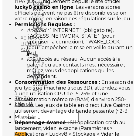
l’IPA (iOS) uniquement depuis le site officiel
Lithium
lucky8 casino en ligne
. Les versions stores
Reach
officiels peuvent ne pas être disponibles selon
Truck
votre région en raison des régulations sur le jeu.
Ngồi
Permissions Requises :
Lái 2
Android :
`INTERNET` (obligatoire),
Tấn
`ACCESS_NETWORK_STATE` (pour
XE NÂNG
optimiser la connexion), `WAKE_LOCK`
TỰ HÀNH
(pour empêcher la mise en veille durant un
AGV
jeu).
Xe
iOS :
Accès au réseau. Aucun accès à la
Nâng
galerie ou aux contacts n’est nécessaire ;
Tự
méfiez-vous des applications qui les
Hành
demandent.
Pallet
Consommation des Ressources :
En session de
Stacker
jeu typique (machine à sous 3D), attendez-vous
AGV
à une utilisation CPU de 15-25% et une
Tin Tức
consommation mémoire (RAM) d’environ 250-
Liên Hệ
400 Mo. Les jeux de table en direct (Live Casino)
utiliseront davantage de bande passante (~2-3
Tìm
Mbps).
kiếm:
Dépannage Avancé :
Si l’application crash au
lancement, videz le cache (Paramètres >
Applications > Lucky8 > Stockage > Vider le