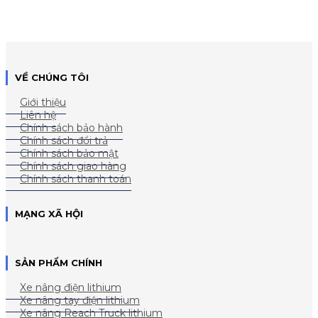
VỀ CHÚNG TÔI
Giới thiệu
Liên hệ
Chính sách bảo hành
Chính sách đổi trả
Chính sách bảo mật
Chính sách giao hàng
Chính sách thanh toán
MẠNG XÃ HỘI
SẢN PHẨM CHÍNH
Xe nâng điện lithium
Xe nâng tay điện lithium
Xe nâng Reach Truck lithium