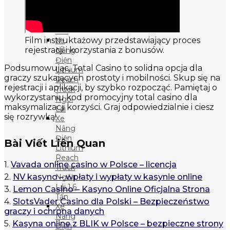
Truck
Đứng
Lái 2.5
Tấn
Film instruktażowy przedstawiający proces
Xe
rejestracji i korzystania z bonusów.
Nâng
Điện
Podsumowując, Total Casino to solidna opcja dla
Lithium
graczy szukających prostoty i mobilności. Skup się na
Reach
rejestracji i aplikacji, by szybko rozpocząć. Pamiętaj o
Truck
wykorzystaniu kod promocyjny total casino dla
Ngồi
maksymalizacji korzyści. Graj odpowiedzialnie i ciesz
Lái
się rozrywką!
Xe
Nâng
Điện
Bài Viết Liên Quan
Lithium
Reach
1.
Vavada online casino w Polsce – licencja
Truck
2.
NV kasyno – wpłaty i wypłaty w kasynie online
Ngồi
Lái 1.6
3.
Lemon Casino – Kasyno Online Oficjalna Strona
Tấn
4.
SlotsVader Casino dla Polski – Bezpieczeństwo
Xe
graczy i ochrona danych
Nâng
5.
Kasyna online z BLIK w Polsce – bezpieczne strony
Điện