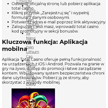
LITHIUM
Odwiedź oficjalną stronę lub pobierz aplikacja
Xe
total casino.
Nâng
Kliknij przycisk „Zarejestruj się” i wypełnij
Tay
formularz danymi osobowymi.
Điện
Potwierdź adres e-mail poprzez link aktywacyjny.
Lithium
Zaloguj się i, jeśli masz, wprowadź total casino
Thấp
kod promocyjny w sekcji bonusów.
Xe
Nâng
Kluczowa funkcja: Aplikacja
Tay
Điện
mobilna
Lithium
Cao
Aplikacja Total Casino oferuje pełną funkcjonalność
Xe
na urządzeniach z iOS i Android. Pozwala na granie w
Nâng
gry na żywo, dostęp do promocji i łatwe zarządzanie
Tay
kontem. Wbudowany system bezpieczeństwa chroni
Điện
dane użytkowników. Pobierz ją ze strony, aby
Có Bệ
skorzystać z wygody mobilnej.
Đứng
Lái
XE NÂNG
REACH
TRUCK
LITHIUM