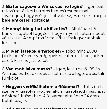
3.
Biztonságos-e a Weiss casino login?
– Igen, SSL-
titkosítást és kétfaktoros hitelesítést használ.
Javasoljuk, hogy erős jelszót válassz, és ne oszd meg a
bejelentkezési adataidat.
4.
Mennyi ideig tart a kifizetés?
– Általában 1-5
banki nap, attól függően, hogy milyen fizetési módot
választasz. Az e-pénztárcás kifizetések gyorsabbak
lehetnek.
5.
Milyen játékok érhetők el?
– Több mint 2000
játék, beleértve nyerőgépeket, rulettet, blackjacket
és élő kaszinó játékokat.
6.
Van mobilalkalmazás?
– Igen, letölthető iOS és
Android eszközökre, és tartalmazza a legtöbb asztali
funkciót.
7.
Hogyan verifikálhatom a fiókomat?
– Töltsd fel a
személyi igazolványod és lakcímigazolásod másolatát
a fiókbeállításokban. A folyamat általában 24 órán
belül lezajlik.