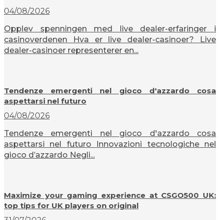
04/08/2026
Opplev spenningen med live dealer-erfaringer i
casinoverdenen Hva er live dealer-casinoer? Live
dealer-casinoer representerer en...
Tendenze emergenti nel gioco d'azzardo cosa
aspettarsi nel futuro
04/08/2026
Tendenze emergenti nel gioco d'azzardo cosa
aspettarsi nel futuro Innovazioni tecnologiche nel
gioco d’azzardo Negli...
Maximize your gaming experience at CSGO500 UK:
top tips for UK players on original