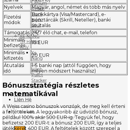
Lithium
Nyelvek
Magyar, angol, német és több más nyelv
Reach
Truck
Bankkártya (Visa/Mastercard), e-
Fizetési
Ngồi
pénztárcák (Skrill, Neteller), banki
módok
Lái 2
átutalás
Tấn
Támogatás
24/7 élő chat, e-mail, telefon
XE NÂNG
Minimális
TỰ HÀNH
10 EUR
befizetés
AGV
Minimális
Xe
20 EUR
kifizetés
Nâng
Tự
Átutalási
1-5 banki nap (attól függően, hogy
Hành
idő
milyen módszert használsz)
Pallet
Stacker
Bónuszstratégia részletes
AGV
matematikával
Tin Tức
Liên Hệ
A Weiss casino bónuszok vonzóak, de meg kell érteni
Tìm
a feltételeket. A leggyakoribb az üdvözlő bónusz,
kiếm:
például 100% akár 500 EUR-ig. Tegyük fel, hogy
befizetsz 200 EUR-t: a bónusz 200 EUR, így a teljes
játékkeret 400 EUR. A feltételek között szerepel a