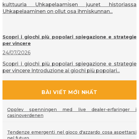
kulttuuria Uhkapelaamisen juuret historiassa
Uhkapelaaminen on ollut osa ihmiskunnan...
Scopri i giochi più popolari spiegazione e strategie
per vincere
24/07/2026
Scopri i giochi più popolari spiegazione e strategie
per vincere Introduzione ai giochi più popolari...
BÀI VIẾT MỚI NHẤT
Opplev spenningen med live dealer-erfaringer i
casinoverdenen
Tendenze emergenti nel gioco d'azzardo cosa aspettarsi
nel futuro