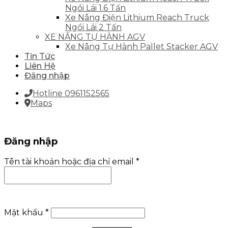
Ngồi Lái 1.6 Tấn
Xe Nâng Điện Lithium Reach Truck
Ngồi Lái 2 Tấn
XE NÂNG TỰ HÀNH AGV
Xe Nâng Tự Hành Pallet Stacker AGV
Tin Tức
Liên Hệ
Đăng nhập
Hotline 0961152565
Maps
Đăng nhập
Tên tài khoản hoặc địa chỉ email
*
Mật khẩu
*