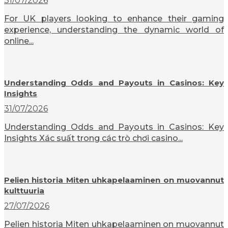
31/07/2026
For UK players looking to enhance their gaming
experience, understanding the dynamic world of
online...
Understanding Odds and Payouts in Casinos: Key
Insights
31/07/2026
Understanding Odds and Payouts in Casinos: Key
Insights Xác suất trong các trò chơi casino...
Pelien historia Miten uhkapelaaminen on muovannut
kulttuuria
27/07/2026
Pelien historia Miten uhkapelaaminen on muovannut