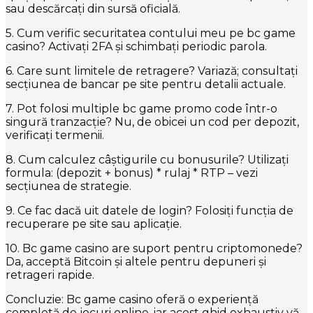
sau descărcați din sursă oficială.
5. Cum verific securitatea contului meu pe bc game
casino? Activați 2FA și schimbați periodic parola.
6. Care sunt limitele de retragere? Variază; consultați
secțiunea de bancar pe site pentru detalii actuale.
7. Pot folosi multiple bc game promo code într-o
singură tranzacție? Nu, de obicei un cod per depozit,
verificați termenii.
8. Cum calculez câștigurile cu bonusurile? Utilizați
formula: (depozit + bonus) * rulaj * RTP – vezi
secțiunea de strategie.
9. Ce fac dacă uit datele de login? Folosiți funcția de
recuperare pe site sau aplicație.
10. Bc game casino are suport pentru criptomonede?
Da, acceptă Bitcoin și altele pentru depuneri și
retrageri rapide.
Concluzie: Bc game casino oferă o experiență
completă de jocuri online, iar acest ghid exhaustiv vă