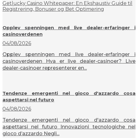
Getlucky Casino Whitepaper: En Ekshaustiv Guide til
Registrering, Bonuser og Bet Optimering
Opplev spenningen med live dealer-erfaringer i
casinoverdenen
04/08/2026
Opplev spenningen med live dealer-erfaringer i
casinoverdenen Hva er live dealer-casinoer? Live
dealer-casinoer representerer en...
Tendenze emergenti nel gioco d'azzardo cosa
aspettarsi nel futuro
04/08/2026
Tendenze emergenti nel gioco d'azzardo cosa
aspettarsi nel futuro Innovazioni tecnologiche nel
gioco d’azzardo Negli...