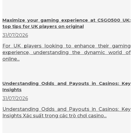
Maximize your gaming experience at CSGO500 UK:
top tips for UK players on original
31/07/2026
For UK players looking to enhance their gaming
experience, understanding the dynamic world of
online...
Understanding Odds and Payouts in Casinos: Key
Insights
31/07/2026
Understanding Odds and Payouts in Casinos: Key
Insights Xác suất trong các trò chơi casino...