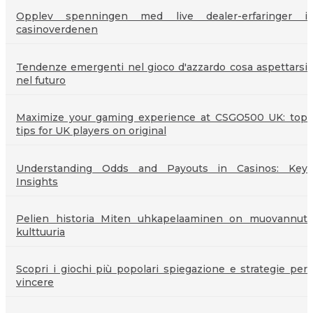
Opplev spenningen med live dealer-erfaringer i
casinoverdenen
Tendenze emergenti nel gioco d'azzardo cosa aspettarsi
nel futuro
Maximize your gaming experience at CSGO500 UK: top
tips for UK players on original
Understanding Odds and Payouts in Casinos: Key
Insights
Pelien historia Miten uhkapelaaminen on muovannut
kulttuuria
Scopri i giochi più popolari spiegazione e strategie per
vincere