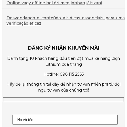
Online vagy offline hol éri meg jobban játszani
Desvendando o conteúdo AI: dicas essenciais para uma
verificação eficaz
ĐĂNG KÝ NHẬN KHUYẾN MÃI
Dành tặng 10 khách hàng đầu tiên đặt mua xe nâng điện
Lithium của tháng
Hotline: 096 115 2565
Hãy để lại thông tin tại đây để nhận tư vấn miễn phí từ đội
ngũ tư vấn của chúng tôi!