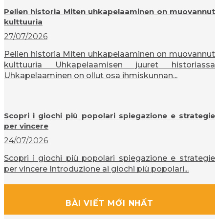
Pelien historia Miten uhkapelaaminen on muovannut
kulttuuria
27/07/2026
Pelien historia Miten uhkapelaaminen on muovannut
kulttuuria Uhkapelaamisen juuret historiassa
Uhkapelaaminen on ollut osa ihmiskunnan...
Scopri i giochi più popolari spiegazione e strategie
per vincere
24/07/2026
Scopri i giochi più popolari spiegazione e strategie
per vincere Introduzione ai giochi più popolari...
BÀI VIẾT MỚI NHẤT