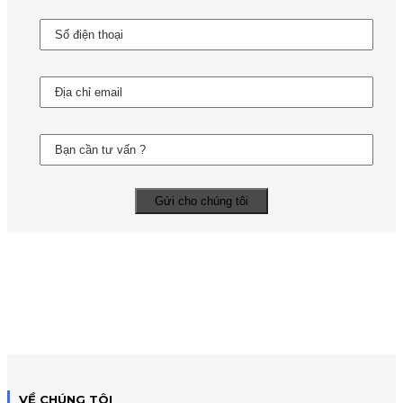
VỀ CHÚNG TÔI