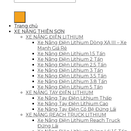
kiếm:
Trang chủ
XE NÂNG THIÊN SƠN
XE NÂNG ĐIỆN LITHIUM
Xe Nâng Điện Lithium Dòng XA III – Xe
Mạnh Giá Rẻ
Xe Nâng Điện Lithium 1.5 Tấn
Xe Nâng Điện Lithium 2 Tấn
Xe Nâng Điện Lithium 2.5 Tấn
Xe Nâng Điện Lithium 3 Tấn
Xe Nâng Điện Lithium 3.5 Tấn
Xe Nâng Điện Lithium 3.8 Tấn
Xe Nâng Điện Lithium 5 Tấn
XE NÂNG TAY ĐIỆN LITHIUM
Xe Nâng Tay Điện Lithium Thấp
Xe Nâng Tay Điện Lithium Cao
Xe Nâng Tay Điện Có Bệ Đứng Lái
XE NÂNG REACH TRUCK LITHIUM
Xe Nâng Điện Lithium Reach Truck
Đứng Lái