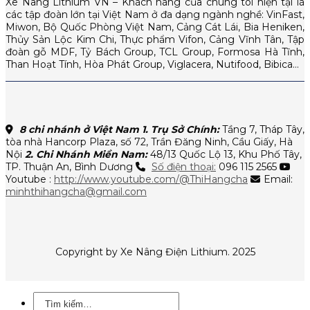
Xe Nâng Lithium VN – Khách hàng của chúng tôi hiện tại là
các tập đoàn lớn tại Việt Nam ở đa dạng ngành nghề: VinFast,
Miwon, Bộ Quốc Phòng Việt Nam, Cảng Cát Lái, Bia Heniken,
Thủy Sản Lộc Kim Chi, Thực phẩm Vifon, Cảng Vĩnh Tân, Tập
đoàn gỗ MDF, Tỷ Bách Group, TCL Group, Formosa Hà Tĩnh,
Than Hoạt Tính, Hòa Phát Group, Viglacera, Nutifood, Bibica…
8 chi nhánh ở Việt Nam
1. Trụ Sở Chính:
Tầng 7, Tháp Tây,
tòa nhà Hancorp Plaza, số 72, Trần Đăng Ninh, Cầu Giấy, Hà
Nội
2. Chi Nhánh Miền Nam:
48/13 Quốc Lộ 13, Khu Phố Tây,
TP. Thuận An, Bình Dương
Số điện thoại:
096 115 2565
Youtube :
http://www.youtube.com/@ThiHangcha
Email:
minhthihangcha@gmail.com
Copyright by Xe Nâng Điện Lithium. 2025
Tìm