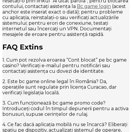
resetați-o prin linkul “Ai uitat parola”; pentru blocarea
contului, contactați asistența la
Bc game login
(acest
anchor este inserat exact o dată); pentru probleme
cu aplicația, reinstalați-o sau verificați actualizările
sistemului; pentru erori de conexiune, testați
internetul sau încercați un VPN. Documentați
mesajele de eroare pentru asistență rapidă.
FAQ Extins
1. Cum pot rezolva eroarea “Cont blocat” pe bc game
casino? Verificați e-mailul pentru notificări sau
contactați asistența cu dovezi de identitate.
2. Este bc game online legal în România? Da,
operațiile sunt regulate prin licența Curacao, dar
verificați legislația locală.
3. Cum funcționează bc game promo code?
Introduceți codul în timpul depunerii pentru a activa
bonusuri, supuse cerințelor de rulaj.
4. Ce fac dacă aplicația mobilă nu se încarcă? Eliberați
spațiu pe dispozitiv, actualizați sistemul de operare,