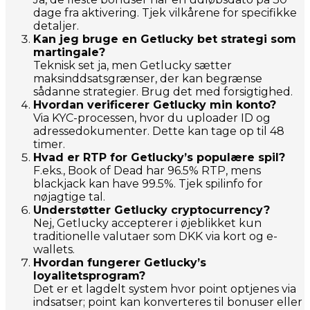
dage fra aktivering. Tjek vilkårene for specifikke
detaljer.
Kan jeg bruge en Getlucky bet strategi som
martingale?
Teknisk set ja, men Getlucky sætter
maksinddsatsgrænser, der kan begrænse
sådanne strategier. Brug det med forsigtighed.
Hvordan verificerer Getlucky min konto?
Via KYC-processen, hvor du uploader ID og
adressedokumenter. Dette kan tage op til 48
timer.
Hvad er RTP for Getlucky’s populære spil?
F.eks., Book of Dead har 96.5% RTP, mens
blackjack kan have 99.5%. Tjek spilinfo for
nøjagtige tal.
Understøtter Getlucky cryptocurrency?
Nej, Getlucky accepterer i øjeblikket kun
traditionelle valutaer som DKK via kort og e-
wallets.
Hvordan fungerer Getlucky’s
loyalitetsprogram?
Det er et lagdelt system hvor point optjenes via
indsatser; point kan konverteres til bonuser eller