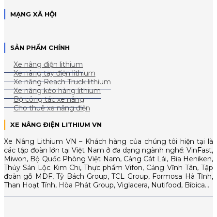
MẠNG XÃ HỘI
SẢN PHẨM CHÍNH
Xe nâng điện lithium
Xe nâng tay điện lithium
Xe nâng Reach Truck lithium
Xe nâng kéo hàng lithium
Bộ công tác xe nâng
Cho thuê xe nâng điện
XE NÂNG ĐIỆN LITHIUM VN
Xe Nâng Lithium VN – Khách hàng của chúng tôi hiện tại là
các tập đoàn lớn tại Việt Nam ở đa dạng ngành nghề: VinFast,
Miwon, Bộ Quốc Phòng Việt Nam, Cảng Cát Lái, Bia Heniken,
Thủy Sản Lộc Kim Chi, Thực phẩm Vifon, Cảng Vĩnh Tân, Tập
đoàn gỗ MDF, Tỷ Bách Group, TCL Group, Formosa Hà Tĩnh,
Than Hoạt Tính, Hòa Phát Group, Viglacera, Nutifood, Bibica…