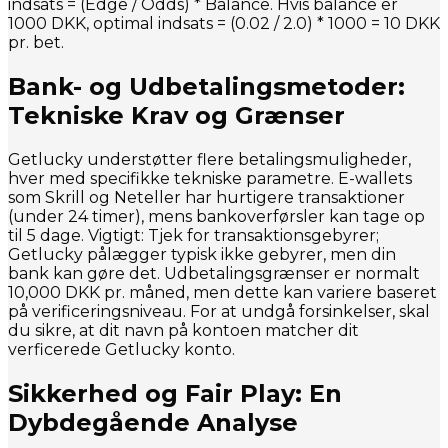
indsats = (Edge / Odds) * Balance. Hvis balance er
1000 DKK, optimal indsats = (0.02 / 2.0) * 1000 = 10 DKK
pr. bet.
Bank- og Udbetalingsmetoder:
Tekniske Krav og Grænser
Getlucky understøtter flere betalingsmuligheder,
hver med specifikke tekniske parametre. E-wallets
som Skrill og Neteller har hurtigere transaktioner
(under 24 timer), mens bankoverførsler kan tage op
til 5 dage. Vigtigt: Tjek for transaktionsgebyrer;
Getlucky pålægger typisk ikke gebyrer, men din
bank kan gøre det. Udbetalingsgrænser er normalt
10,000 DKK pr. måned, men dette kan variere baseret
på verificeringsniveau. For at undgå forsinkelser, skal
du sikre, at dit navn på kontoen matcher dit
verficerede Getlucky konto.
Sikkerhed og Fair Play: En
Dybdegående Analyse