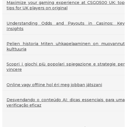
Maximize your gaming experience at CSGO500 UK: top
tips for UK players on original
Understanding Odds and Payouts in Casinos: Key
Insights
Pelien historia Miten uhkapelaaminen on muovannut
kulttuuria
Scopri i giochi più popolari spiegazione e strategie per
vincere
Online vagy offline hol éri meg jobban játszani
Desvendando o conteúdo AI: dicas essenciais para uma
verificação eficaz