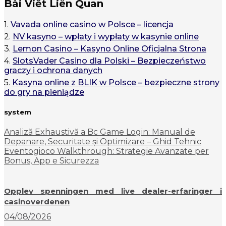
Bài Viết Liên Quan
1.
Vavada online casino w Polsce – licencja
2.
NV kasyno – wpłaty i wypłaty w kasynie online
3.
Lemon Casino – Kasyno Online Oficjalna Strona
4.
SlotsVader Casino dla Polski – Bezpieczeństwo
graczy i ochrona danych
5.
Kasyna online z BLIK w Polsce – bezpieczne strony
do gry na pieniądze
system
Analiză Exhaustivă a Bc Game Login: Manual de
Depanare, Securitate și Optimizare – Ghid Tehnic
Eventogioco Walkthrough: Strategie Avanzate per
Bonus, App e Sicurezza
Opplev spenningen med live dealer-erfaringer i
casinoverdenen
04/08/2026