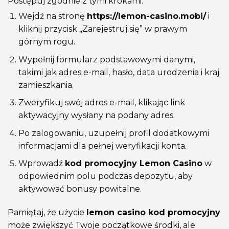
Postępuj zgodnie z tymi krokami:
Wejdź na stronę
https://lemon-casino.mobi/
i
kliknij przycisk „Zarejestruj się” w prawym
górnym rogu.
Wypełnij formularz podstawowymi danymi,
takimi jak adres e-mail, hasło, data urodzenia i kraj
zamieszkania.
Zweryfikuj swój adres e-mail, klikając link
aktywacyjny wysłany na podany adres.
Po zalogowaniu, uzupełnij profil dodatkowymi
informacjami dla pełnej weryfikacji konta.
Wprowadź
kod promocyjny Lemon Casino
w
odpowiednim polu podczas depozytu, aby
aktywować bonusy powitalne.
Pamiętaj, że użycie
lemon casino kod promocyjny
może zwiększyć Twoje początkowe środki, ale