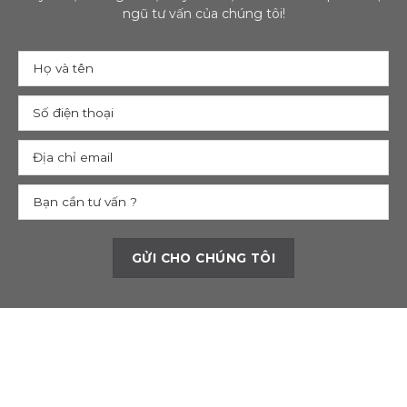
ngũ tư vấn của chúng tôi!