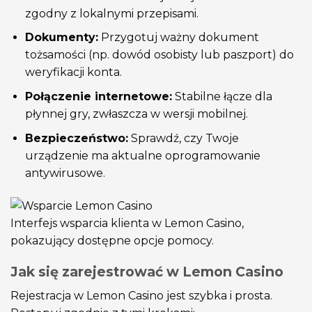
zgodny z lokalnymi przepisami.
Dokumenty:
Przygotuj ważny dokument
tożsamości (np. dowód osobisty lub paszport) do
weryfikacji konta.
Połączenie internetowe:
Stabilne łącze dla
płynnej gry, zwłaszcza w wersji mobilnej.
Bezpieczeństwo:
Sprawdź, czy Twoje
urządzenie ma aktualne oprogramowanie
antywirusowe.
Interfejs wsparcia klienta w Lemon Casino,
pokazujący dostępne opcje pomocy.
Jak się zarejestrować w Lemon Casino
Rejestracja w Lemon Casino jest szybka i prosta.