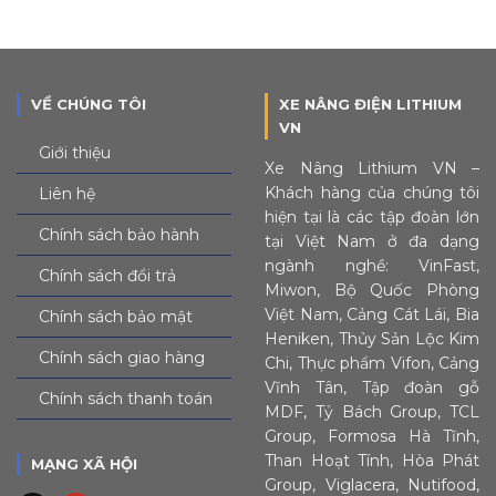
VỀ CHÚNG TÔI
XE NÂNG ĐIỆN LITHIUM
VN
Giới thiệu
Xe Nâng Lithium VN –
Khách hàng của chúng tôi
Liên hệ
hiện tại là các tập đoàn lớn
Chính sách bảo hành
tại Việt Nam ở đa dạng
ngành nghề: VinFast,
Chính sách đổi trả
Miwon, Bộ Quốc Phòng
Việt Nam, Cảng Cát Lái, Bia
Chính sách bảo mật
Heniken, Thủy Sản Lộc Kim
Chính sách giao hàng
Chi, Thực phẩm Vifon, Cảng
Vĩnh Tân, Tập đoàn gỗ
Chính sách thanh toán
MDF, Tỷ Bách Group, TCL
Group, Formosa Hà Tĩnh,
Than Hoạt Tính, Hòa Phát
MẠNG XÃ HỘI
Group, Viglacera, Nutifood,