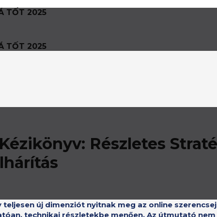
Á TỐT 2025
Á TỐT 2025
ézikönyv: Részletes Straté
lhárítás
gy teljesen új dimenziót nyitnak meg az online szerencs
atóan, technikai részletekbe menően. Az útmutató nem c