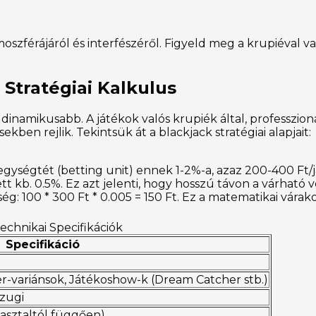
szférájáról és interfészéről. Figyeld meg a krupiéval 
Stratégiai Kalkulus
dinamikusabb. A játékok valós krupiék által, professzioná
en rejlik. Tekintsük át a blackjack stratégiai alapjait:
egységtét (betting unit) ennek 1-2%-a, azaz 200-400 Ft/j
tt kb. 0.5%. Ez azt jelenti, hogy hosszú távon a várható
ség: 100 * 300 Ft * 0.005 = 150 Ft. Ez a matematikai vára
echnikai Specifikációk
Specifikáció
er-variánsok, Játékoshow-k (Dream Catcher stb.)
Ezugi
 asztaltól függően)