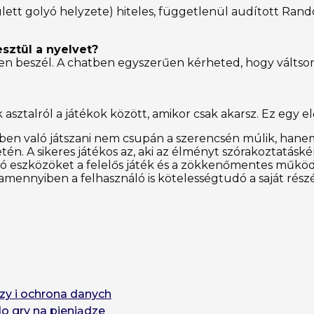
 rulett golyó helyzete) hiteles, függetlenül audított 
esztül a nyelvet?
en beszél. A chatben egyszerűen kérheted, hogy váltson 
asztalról a játékok között, amikor csak akarsz. Ez egy e
en való játszani nem csupán a szerencsén múlik, hanem 
én. A sikeres játékos az, aki az élményt szórakoztatáskén
álló eszközöket a felelős játék és a zökkenőmentes műk
 amennyiben a felhasználó is kötelességtudó a saját részé
zy i ochrona danych
do gry na pieniądze