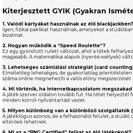
Kiterjesztett GYIK (Gyakran Ismét
1. Valódi kártyákat használnak az élő blackjackben
Igen, fizikai paklikat használnak, amelyeket a stúdiób
bizalmat.
2. Hogyan működik a “Speed Roulette”?
Ez egy gyorsított rulett változat, ahol a tétek felhely
magasabb. A matematikai alapok (nyerési esélyek) vált
3. Lehetséges számlálási stratégiát (card counting
Elméletileg lehetséges, de gyakorlatilag jelentéktelen 
száma online megnehezíti a valós előny megszerzését.
4. Mi történik, ha internetkapcsolatom megszakad
A játék szerver oldalon tovább fut. Ha tétet helyeztél 
minden körről nyilvántartást vezet.
5. Milyen különbség van a különböző szolgáltatók (E
A játéklógus azonos, de a felhasználói felület, a stúdió 
eltérőek lehetnek.
6. Mi az a “RNG Certified” felirat az élő játékoknál?