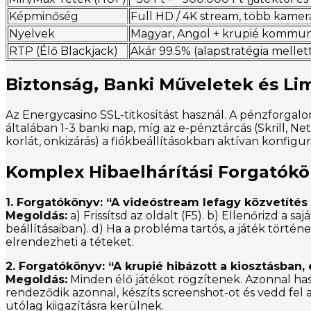
Képminőség
Full HD / 4K stream, több kame
Nyelvek
Magyar, Angol + krupié kommun
RTP (Élő Blackjack)
Akár 99.5% (alapstratégia mellet
Biztonság, Banki Műveletek és Lim
Az Energycasino SSL-titkosítást használ. A pénzforgalom
általában 1-3 banki nap, míg az e-pénztárcás (Skrill, Nete
korlát, önkizárás) a fiókbeállításokban aktívan konfigu
Komplex Hibaelhárítási Forgatók
1. Forgatókönyv: “A videóstream lefagy közvetítés
Megoldás:
a) Frissítsd az oldalt (F5). b) Ellenőrizd a 
beállításaiban). d) Ha a probléma tartós, a játék történe
elrendezheti a téteket.
2. Forgatókönyv: “A krupié hibázott a kiosztásban, é
Megoldás:
Minden élő játékot rögzítenek. Azonnal hasz
rendeződik azonnal, készíts screenshot-ot és vedd fel a
utólag kiigazításra kerülnek.