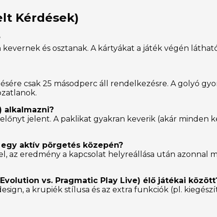
elt Kérdések)
?
an kevernek és osztanak. A kártyákat a játék végén látha
ezésére csak 25 másodperc áll rendelkezésre. A golyó gyo
ozatlanok.
) alkalmazni?
előnyt jelent. A paklikat gyakran keverik (akár minden k
 egy aktív pörgetés közepén?
fel, az eredmény a kapcsolat helyreállása után azonnal m
volution vs. Pragmatic Play Live) élő játékai között
design, a krupiék stílusa és az extra funkciók (pl. kiegész