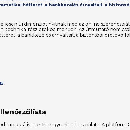
ematikai hátterét, a bankkezelés árnyaltait, a biztons
gy teljesen új dimenziót nyitnak meg az online szerencse
n, technikai részletekbe menően. Az útmutató nem csak 
terét, a bankkezelés árnyaltait, a biztonsági protokollo
us
llenőrzőlista
odban legális-e az Energycasino használata. A platform 