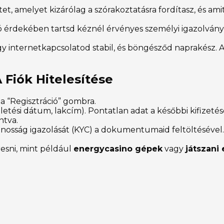
, amelyet kizárólag a szórakoztatásra fordítasz, és amit
ió érdekében tartsd kéznél érvényes személyi igazolván
 internetkapcsolatod stabil, és böngésződ naprakész. Az
 Fiók Hitelesítése
 a “Regisztráció” gombra.
zületési dátum, lakcím). Pontatlan adat a későbbi kifizeté
ntva.
osság igazolását (KYC) a dokumentumaid feltöltésével. J
resni, mint például
energycasino gépek
vagy
játszani