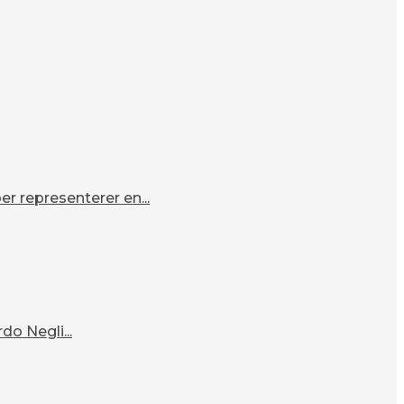
r representerer en...
o Negli...