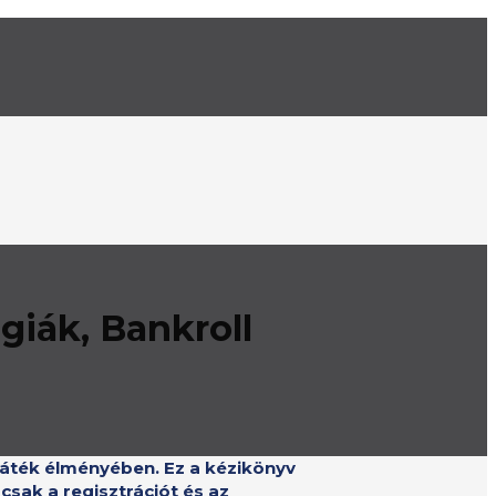
giák, Bankroll
ejáték élményében. Ez a kézikönyv
sak a regisztrációt és az