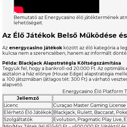
Bemutató az Energycasino élő játéktermének atmo
lehetőségeit.
Az Élő Játékok Belső Működése és 
Az
energycasino játékok
között az élő kategória a leg
kulcsa nem a szerencsében, hanem az informált döntésekb
Példa: Blackjack Alapstratégia Költségszámítása
Tegyük fel, hogy a bankroll-od 20.000 Ft. Az optimális 
asztalon a ház előnye (House Edge) alapstratégia melle
a. 100 játszmában (átlagos tét: 300 Ft) a várható veszte
alapvető.
Energycasino Élő Platform T
Jellemző
Licenc
Curaçao Master Gaming License
Elérhető Élő Játékok
Blackjack, Rulett, Baccarat, Pok
Szolgáltatók
Evolution, Pragmatic Play Live, 
Min/Max Tétek (HUF)
~50 Ft – ~500.000 Ft (játéktól és