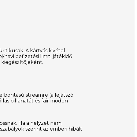
itikusak. A kártyás kivétel
/havi befizetési limit, játékidő
 kiegészítőjeként.
 felbontású streamre (a lejátszó
llás pillanatát és fair módon
bossnak. Ha a helyzet nem
 szabályok szerint az emberi hibák