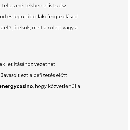
 teljes mértékben el is tudsz
yod és legutóbbi lakcímigazolásod
 élő játékok, mint a rulett vagy a
sek letiltásához vezethet.
avasolt ezt a befizetés előtt
 energycasino
, hogy közvetlenül a