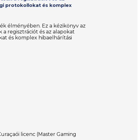
ági protokollokat és komplex
játék élményében. Ez a kézikönyv az
a regisztrációt és az alapokat
kat és komplex hibaelhárítási
Curaçaói licenc (Master Gaming