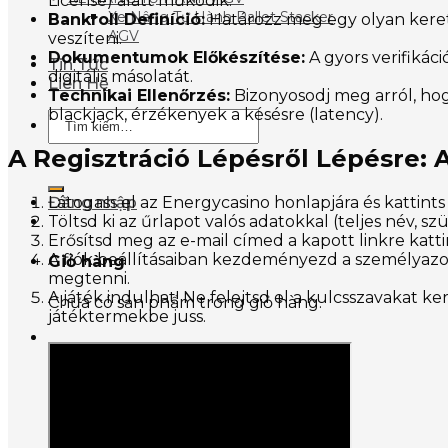
License) alatt működik.
Xe Nâng Tự Hành Pallet Stacker
Bankroll Definíció:
Határozz meg egy olyan keretet
AGV
veszíteni.
Dokumentumok Előkészítése:
A gyors verifikác
Tin Tức
digitális másolatát.
Liên Hệ
Technikai Ellenőrzés:
Bizonyosodj meg arról, hogy
blackjack, érzékenyek a késésre (latency).
Tìm
kiếm:
A Regisztráció Lépésről Lépésre: A
Látogass el az Energycasino honlapjára és kattints
Đăng nhập
Töltsd ki az űrlapot valós adatokkal (teljes név, s
Erősítsd meg az e-mail címed a kapott linkre katti
A fiók beállításaiban kezdeményezd a személyazon
Giỏ hàng
megtenni.
A játék indulhat! Ne felejtsd el a kulcsszavakat ke
Chưa có sản phẩm trong giỏ hàng.
játéktermekbe juss.