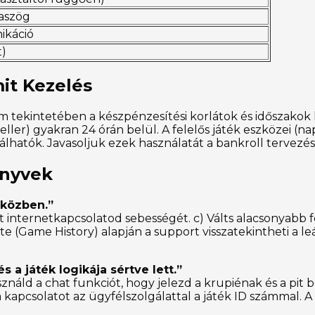
raszög
ikáció
t)
it Kezelés
 tekintetében a készpénzesítési korlátok és időszakok kr
ller) gyakran 24 órán belül. A felelős játék eszközei (napi
rálhatók. Javasoljuk ezek használatát a bankroll tervezés
önyvek
 közben.”
saját internetkapcsolatod sebességét. c) Válts alacsonyabb
te (Game History) alapján a support visszatekintheti a leá
s a játék logikája sértve lett.”
náld a chat funkciót, hogy jelezd a krupiénak és a pit 
 kapcsolatot az ügyfélszolgálattal a játék ID számmal. A