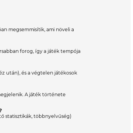
tóan megsemmisítik, ami növeli a
rsabban forog, így a játék tempója
éz után), és a végtelen játékosok
egjelenik. A játék története
?
ítő statisztikák, többnyelvűség)