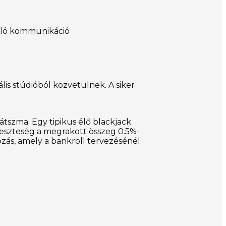
való kommunikáció
lis stúdióból közvetülnek. A siker
átszma. Egy tipikus élő blackjack
 veszteség a megrakott összeg 0.5%-
kozás, amely a bankroll tervezésénél