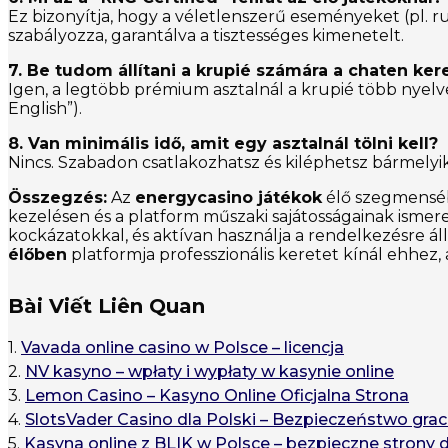
Ez bizonyítja, hogy a véletlenszerű eseményeket (pl.
szabályozza, garantálva a tisztességes kimenetelt.
7. Be tudom állítani a krupié számára a chaten ker
Igen, a legtöbb prémium asztalnál a krupié több nyelv
English”).
8. Van minimális idő, amit egy asztalnál tölni kell?
Nincs. Szabadon csatlakozhatsz és kiléphetsz bármelyik 
Összegzés:
Az
energycasino játékok
élő szegmenséb
kezelésen és a platform műszaki sajátosságainak ismeret
kockázatokkal, és aktívan használja a rendelkezésre 
élőben
platformja professzionális keretet kínál ehhez,
Bài Viết Liên Quan
1.
Vavada online casino w Polsce – licencja
2.
NV kasyno – wpłaty i wypłaty w kasynie online
3.
Lemon Casino – Kasyno Online Oficjalna Strona
4.
SlotsVader Casino dla Polski – Bezpieczeństwo grac
5.
Kasyna online z BLIK w Polsce – bezpieczne strony 