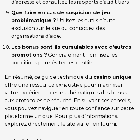
d’adresse et consultez les rapports d’audit tiers.
Que faire en cas de suspicion de jeu
problématique ?
Utilisez les outils d’auto-
exclusion sur le site ou contactez des
organisations d’aide.
Les bonus sont-ils cumulables avec d’autres
promotions ?
Généralement non, lisez les
conditions pour éviter les conflits.
En résumé, ce guide technique du
casino unique
offre une ressource exhaustive pour maximiser
votre expérience, des mathématiques des bonus
aux protocoles de sécurité. En suivant ces conseils,
vous pouvez naviguer en toute confiance sur cette
plateforme unique. Pour plus d’informations,
explorez directement le site via le lien fourni.