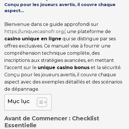
Conçu pour les joueurs avertis, il couvre chaque
aspect...
Bienvenue dans ce guide approfondi sur
https://uniquecasinofr.org/
, une plateforme de
casino unique en ligne
qui se distingue par ses
offres exclusives. Ce manuel vise à fournir une
compréhension technique complète, des
inscriptions aux stratégies avancées, en mettant
l’accent sur le
unique casino bonus
et la sécurité.
Conçu pour les joueurs avertis, il couvre chaque
aspect avec des exemples détaillés et des scénarios
de dépannage.
Mục lục
Avant de Commencer : Checklist
Essentielle