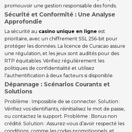
promouvoir une gestion responsable des fonds.
Sécurité et Conformité : Une Analyse
Approfondie
La sécurité au
casino unique en ligne
est
prioritaire, avec un chiffrement SSL 256-bit pour
protéger les données. La licence de Curacao assure
une régulation, et les jeux sont audités pour des
RTP équitables. Vérifiez régulièrement les
politiques de confidentialité et utilisez
l’authentification à deux facteurs si disponible.
Dépannage : Scénarios Courants et
Solutions
Problème : Impossible de se connecter. Solution :
Vérifiez vos identifiants, réinitialisez le mot de passe,
ou contactez le support. Problème : Bonus non
crédité. Solution : Assurez-vous d’avoir respecté les
conditions, comme les codes promotionnels, et