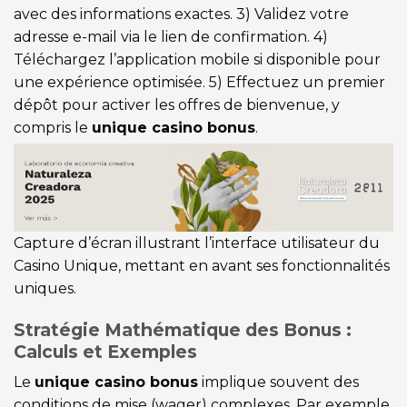
avec des informations exactes. 3) Validez votre
adresse e-mail via le lien de confirmation. 4)
Téléchargez l’application mobile si disponible pour
une expérience optimisée. 5) Effectuez un premier
dépôt pour activer les offres de bienvenue, y
compris le
unique casino bonus
.
Capture d’écran illustrant l’interface utilisateur du
Casino Unique, mettant en avant ses fonctionnalités
uniques.
Stratégie Mathématique des Bonus :
Calculs et Exemples
Le
unique casino bonus
implique souvent des
conditions de mise (wager) complexes. Par exemple,