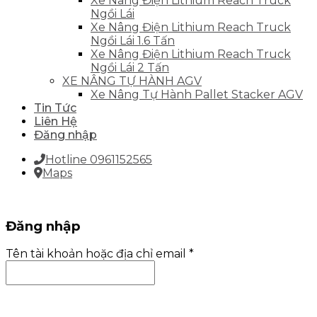
Xe Nâng Điện Lithium Reach Truck
Ngồi Lái
Xe Nâng Điện Lithium Reach Truck
Ngồi Lái 1.6 Tấn
Xe Nâng Điện Lithium Reach Truck
Ngồi Lái 2 Tấn
XE NÂNG TỰ HÀNH AGV
Xe Nâng Tự Hành Pallet Stacker AGV
Tin Tức
Liên Hệ
Đăng nhập
Hotline 0961152565
Maps
Đăng nhập
Tên tài khoản hoặc địa chỉ email
*