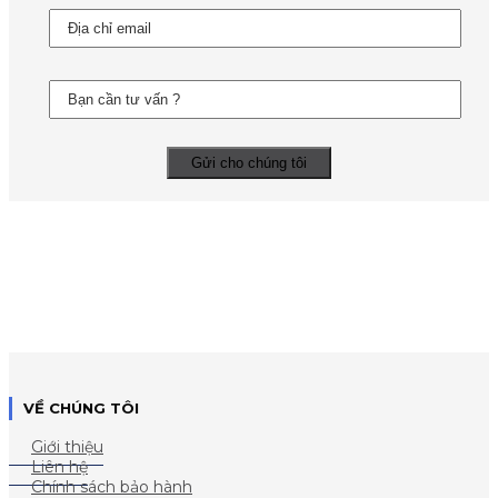
VỀ CHÚNG TÔI
Giới thiệu
Liên hệ
Chính sách bảo hành