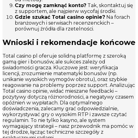
Czy mogę zamknąć konto?
Tak, skontaktuj się
z supportem, ale najpierw wycofaj środki.
Gdzie szukać Total casino opinie?
Na forach
branżowych i serwisach recenzenckich –
porównuj źródła dla rzetelności.
Wnioski i rekomendacje końcowe
Total casino pl oferuje solidną platformę z szeroką
gamą gier i bonusów, ale sukces zależy od
świadomości gracza. Kluczowe jest: weryfikacja
licencji, zrozumienie matematyki bonusów (np.
unikanie wysokich wymogów obrotu), oraz szybkie
reagowanie na problemy poprzez support. Analizując
Total casino opinie, widać mieszane feedbacki –
pozytywy dotyczą różnorodności, a negatywy czasem
opóźnień w wypłatach. Dla optymalnego
doświadczenia, zalecamy grać odpowiedzialnie,
wykorzystywać gry o wysokim RTP i zawsze czytać
regulamin. To nie tylko kasyno, ale system
wymagający strategii – nasz przewodnik ma pomóc w
tej drodze, łącząc techniczne szczegóły z
praktycznymi radami.