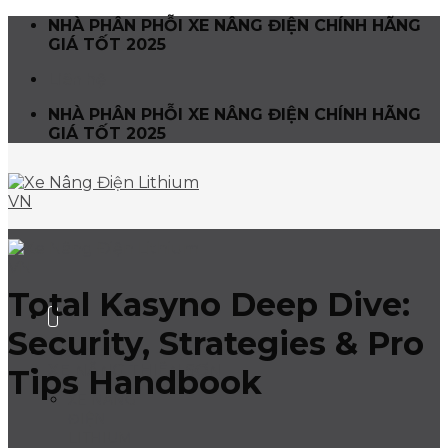
Skip
NHÀ PHÂN PHỖI XE NÂNG ĐIỆN CHÍNH HÃNG
to
GIÁ TỐT 2025
content
Liên hệ
NHÀ PHÂN PHỖI XE NÂNG ĐIỆN CHÍNH HÃNG
GIÁ TỐT 2025
Total Kasyno Deep Dive:
Security, Strategies & Pro
Trang chủ
XE NÂNG THIÊN SƠN
Tips Handbook
XE NÂNG
ĐIỆN
LITHIUM