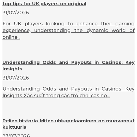
top tips for UK players on original
31/07/2026
For UK players looking to enhance their gaming
experience, understanding the dynamic world of
online...
Understanding Odds and Payouts in Casinos: Key
Insights
31/07/2026
Understanding Odds and Payouts in Casinos: Key
Insights Xác suất trong các trò chơi casino...
Pelien historia Miten uhkapelaaminen on muovannut
kulttuuria
27/07/2026