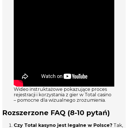
Wideo instruktażowe pokazujące proces
rejestracji i korzystania z gier w Total casino
– pomocne dla wizualnego zrozumienia.
Rozszerzone FAQ (8-10 pytań)
Czy Total kasyno jest legalne w Polsce?
Tak,