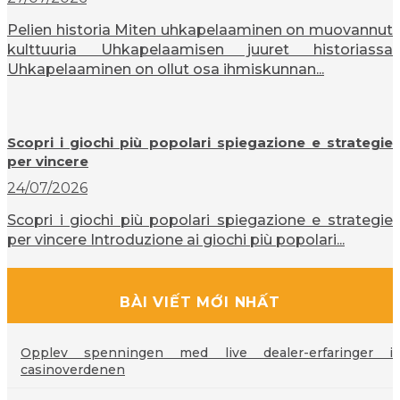
Pelien historia Miten uhkapelaaminen on muovannut
kulttuuria Uhkapelaamisen juuret historiassa
Uhkapelaaminen on ollut osa ihmiskunnan...
Scopri i giochi più popolari spiegazione e strategie
per vincere
24/07/2026
Scopri i giochi più popolari spiegazione e strategie
per vincere Introduzione ai giochi più popolari...
BÀI VIẾT MỚI NHẤT
Opplev spenningen med live dealer-erfaringer i
casinoverdenen