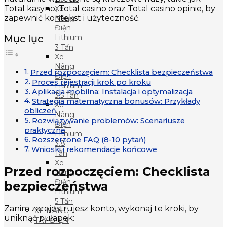
Total kasyno, Total casino oraz Total casino opinie, by
Xe
zapewnić kontekst i użyteczność.
Nâng
Điện
Mục lục
Lithium
3 Tấn
Xe
Nâng
Przed rozpoczęciem: Checklista bezpieczeństwa
Điện
Proces rejestracji krok po kroku
Lithium
Aplikacja mobilna: Instalacja i optymalizacja
3.5 Tấn
Strategia matematyczna bonusów: Przykłady
Xe
obliczeń
Nâng
Rozwiązywanie problemów: Scenariusze
Điện
praktyczne
Lithium
Rozszerzone FAQ (8-10 pytań)
3.8
Wnioski i rekomendacje końcowe
Tấn
Xe
Przed rozpoczęciem: Checklista
Nâng
Điện
bezpieczeństwa
Lithium
5 Tấn
Zanim zarejestrujesz konto, wykonaj te kroki, by
XE NÂNG
uniknąć pułapek:
TAY ĐIỆN