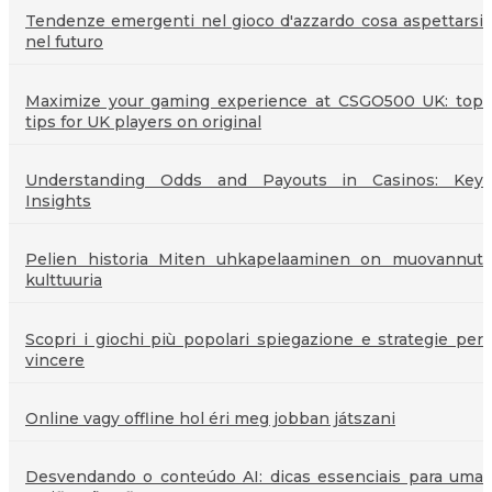
Tendenze emergenti nel gioco d'azzardo cosa aspettarsi
nel futuro
Maximize your gaming experience at CSGO500 UK: top
tips for UK players on original
Understanding Odds and Payouts in Casinos: Key
Insights
Pelien historia Miten uhkapelaaminen on muovannut
kulttuuria
Scopri i giochi più popolari spiegazione e strategie per
vincere
Online vagy offline hol éri meg jobban játszani
Desvendando o conteúdo AI: dicas essenciais para uma