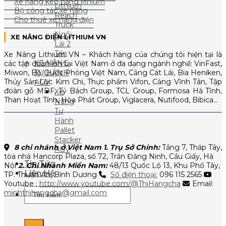
Xe nâng kéo hàng lithium
Lithium
Bộ công tác xe nâng
Reach
Cho thuê xe nâng điện
Truck
Ngồi
XE NÂNG ĐIỆN LITHIUM VN
Lái 2
Tấn
Xe Nâng Lithium VN – Khách hàng của chúng tôi hiện tại là
XE NÂNG
các tập đoàn lớn tại Việt Nam ở đa dạng ngành nghề: VinFast,
Miwon, Bộ Quốc Phòng Việt Nam, Cảng Cát Lái, Bia Heniken,
TỰ HÀNH
Thủy Sản Lộc Kim Chi, Thực phẩm Vifon, Cảng Vĩnh Tân, Tập
AGV
đoàn gỗ MDF, Tỷ Bách Group, TCL Group, Formosa Hà Tĩnh,
Xe
Than Hoạt Tính, Hòa Phát Group, Viglacera, Nutifood, Bibica…
Nâng
Tự
Hành
Pallet
Stacker
8 chi nhánh ở Việt Nam
1. Trụ Sở Chính:
Tầng 7, Tháp Tây,
AGV
tòa nhà Hancorp Plaza, số 72, Trần Đăng Ninh, Cầu Giấy, Hà
Tin Tức
Nội
2. Chi Nhánh Miền Nam:
48/13 Quốc Lộ 13, Khu Phố Tây,
Liên Hệ
TP. Thuận An, Bình Dương
Số điện thoại:
096 115 2565
Youtube :
http://www.youtube.com/@ThiHangcha
Email:
Tìm
minhthihangcha@gmail.com
kiếm: