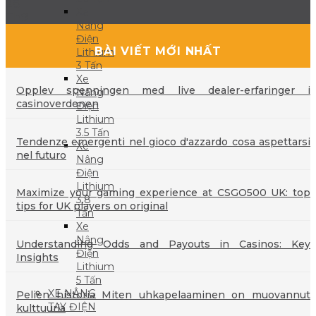
28
Xe
Th9
Nâng
Điện
BÀI VIẾT MỚI NHẤT
Lithium
3 Tấn
Xe
Opplev spenningen med live dealer-erfaringer i
Nâng
casinoverdenen
Điện
Lithium
3.5 Tấn
Tendenze emergenti nel gioco d'azzardo cosa aspettarsi
Xe
nel futuro
Nâng
Điện
Lithium
Maximize your gaming experience at CSGO500 UK: top
3.8
tips for UK players on original
Tấn
Xe
Nâng
Understanding Odds and Payouts in Casinos: Key
Điện
Insights
Lithium
5 Tấn
XE NÂNG
Pelien historia Miten uhkapelaaminen on muovannut
TAY ĐIỆN
kulttuuria