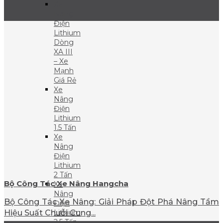
Xe
Nâng
Điện
Lithium
Dòng
XA III
– Xe
Mạnh
Giá Rẻ
Xe
Nâng
Điện
Lithium
1.5 Tấn
Xe
Nâng
Điện
Lithium
2 Tấn
Bộ Công Tác Xe Nâng Hangcha
Xe
Nâng
Bộ Công Tác Xe Nâng: Giải Pháp Đột Phá Nâng Tầm
Điện
Lithium
Hiệu Suất Chuỗi Cung...
2.5 Tấn