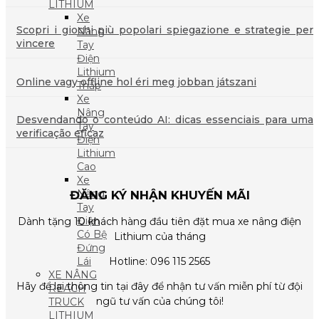
LITHIUM
Xe
Scopri i giochi più popolari spiegazione e strategie per
Nâng
vincere
Tay
Điện
Lithium
Online vagy offline hol éri meg jobban játszani
Thấp
Xe
Nâng
Desvendando o conteúdo AI: dicas essenciais para uma
Tay
verificação eficaz
Điện
Lithium
Cao
Xe
Nâng
ĐĂNG KÝ NHẬN KHUYẾN MÃI
Tay
Điện
Dành tặng 10 khách hàng đầu tiên đặt mua xe nâng điện
Có Bệ
Lithium của tháng
Đứng
Lái
Hotline: 096 115 2565
XE NÂNG
Hãy để lại thông tin tại đây để nhận tư vấn miễn phí từ đội
REACH
ngũ tư vấn của chúng tôi!
TRUCK
LITHIUM