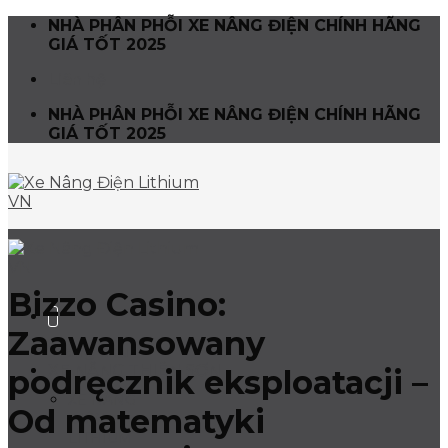
Skip
NHÀ PHÂN PHỖI XE NÂNG ĐIỆN CHÍNH HÃNG
to
GIÁ TỐT 2025
content
Liên hệ
NHÀ PHÂN PHỖI XE NÂNG ĐIỆN CHÍNH HÃNG
GIÁ TỐT 2025
Bizzo Casino:
Zaawansowany
Trang chủ
XE NÂNG THIÊN SƠN
podręcznik eksploatacji –
XE NÂNG
Od matematyki
ĐIỆN
LITHIUM