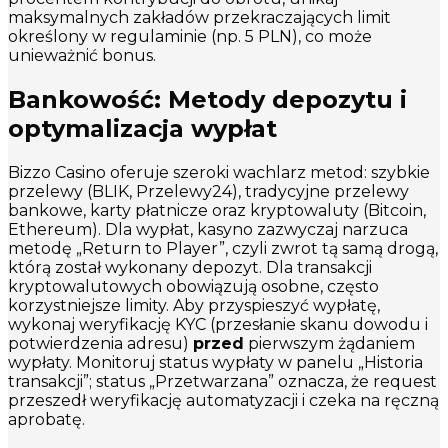
maksymalnych zakładów przekraczających limit
określony w regulaminie (np. 5 PLN), co może
unieważnić bonus.
Bankowość: Metody depozytu i
optymalizacja wypłat
Bizzo Casino oferuje szeroki wachlarz metod: szybkie
przelewy (BLIK, Przelewy24), tradycyjne przelewy
bankowe, karty płatnicze oraz kryptowaluty (Bitcoin,
Ethereum). Dla wypłat, kasyno zazwyczaj narzuca
metodę „Return to Player”, czyli zwrot tą samą drogą,
którą został wykonany depozyt. Dla transakcji
kryptowalutowych obowiązują osobne, często
korzystniejsze limity. Aby przyspieszyć wypłatę,
wykonaj weryfikację KYC (przesłanie skanu dowodu i
potwierdzenia adresu)
przed
pierwszym żądaniem
wypłaty. Monitoruj status wypłaty w panelu „Historia
transakcji”; status „Przetwarzana” oznacza, że request
przeszedł weryfikację automatyzacji i czeka na ręczną
aprobatę.