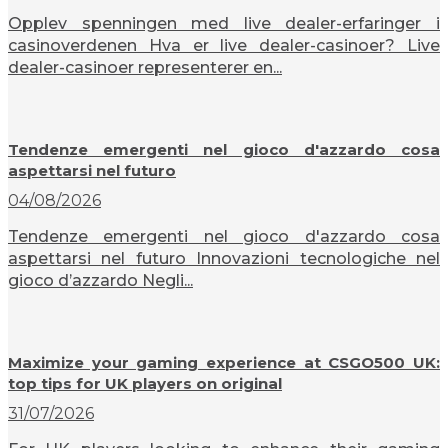
Opplev spenningen med live dealer-erfaringer i
casinoverdenen Hva er live dealer-casinoer? Live
dealer-casinoer representerer en...
Tendenze emergenti nel gioco d'azzardo cosa
aspettarsi nel futuro
04/08/2026
Tendenze emergenti nel gioco d'azzardo cosa
aspettarsi nel futuro Innovazioni tecnologiche nel
gioco d’azzardo Negli...
Maximize your gaming experience at CSGO500 UK:
top tips for UK players on original
31/07/2026