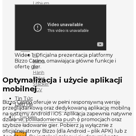
Lithium
Reach
Truck
Ngồi
Lái 2
Tấn
XE NÂNG
TỰ HÀNH
AGV
Wideo 1: Oficjalna prezentacja platformy
Xe
Bizzo Casino, omawiająca główne funkcje i
Nâng
ofertę gier.
Tự
Hành
Optymalizacja i użycie aplikacji
Pallet
Stacker
mobilnej
AGV
Tin Tức
Bizzo Casino oferuje w pełni responsywną wersję
Liên Hệ
przeglądarkową oraz dedykowaną aplikację mobilną
na systemy Android i iOS. Aplikacja zapewnia natywne
Tìm
działanie, powiadomienia push o promocjach oraz
kiếm:
szybsze ładowanie gier. Pobierz ją wyłącznie z
oficjalnej strony Bizzo (dla Android – plik APK) lub z