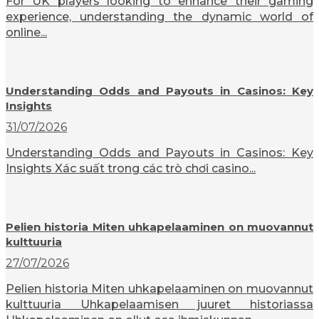
For UK players looking to enhance their gaming
experience, understanding the dynamic world of
online...
Understanding Odds and Payouts in Casinos: Key
Insights
31/07/2026
Understanding Odds and Payouts in Casinos: Key
Insights Xác suất trong các trò chơi casino...
Pelien historia Miten uhkapelaaminen on muovannut
kulttuuria
27/07/2026
Pelien historia Miten uhkapelaaminen on muovannut
kulttuuria Uhkapelaamisen juuret historiassa