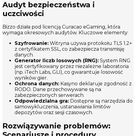
Audyt bezpieczeństwa i
uczciwości
Bizzo działa pod licencją Curacao eGaming, która
wymaga okresowych audytów. Kluczowe elementy:
Szyfrowanie:
Witryna używa protokołu TLS 1.2+
z certyfikatem SSL, co zabezpiecza transmisję
danych.
Generator liczb losowych (RNG):
System RNG
jest certyfikowany przez niezależne laboratoria
(np. iTech Labs, GLI), co gwarantuje losowość
wyników gier.
Ochrona danych:
Kasyno deklaruje zgodność z
RODO. Dane przechowywane są na
zabezpieczonych serwerach.
Odpowiedzialna gra:
Dostępne są narzędzia do
samowykluczenia, ustanawiania limitów
depozytów oraz sesji czasowych.
Rozwiązywanie problemów:
Scenariusze i procedury