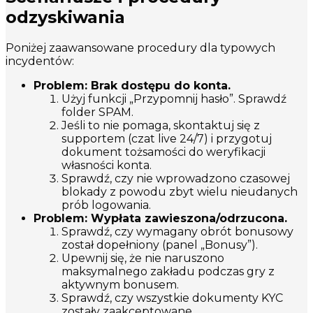
odzyskiwania
Poniżej zaawansowane procedury dla typowych
incydentów:
Problem: Brak dostępu do konta.
Użyj funkcji „Przypomnij hasło”. Sprawdź
folder SPAM.
Jeśli to nie pomaga, skontaktuj się z
supportem (czat live 24/7) i przygotuj
dokument tożsamości do weryfikacji
własności konta.
Sprawdź, czy nie wprowadzono czasowej
blokady z powodu zbyt wielu nieudanych
prób logowania.
Problem: Wypłata zawieszona/odrzucona.
Sprawdź, czy wymagany obrót bonusowy
został dopełniony (panel „Bonusy”).
Upewnij się, że nie naruszono
maksymalnego zakładu podczas gry z
aktywnym bonusem.
Sprawdź, czy wszystkie dokumenty KYC
zostały zaakceptowane.