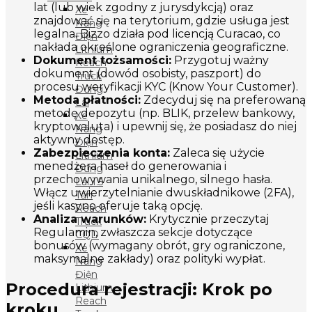
lat (lub wiek zgodny z jurysdykcją) oraz
Xe
znajdować się na terytorium, gdzie usługa jest
Nâng
legalna. Bizzo działa pod licencją Curacao, co
Điện
nakłada określone ograniczenia geograficzne.
Lithium
Dokument tożsamości:
Przygotuj ważny
Reach
dokument (dowód osobisty, paszport) do
Truck
procesu weryfikacji KYC (Know Your Customer).
Đứng
Metoda płatności:
Zdecyduj się na preferowaną
Lái
metodę depozytu (np. BLIK, przelew bankowy,
Xe
kryptowaluta) i upewnij się, że posiadasz do niej
Nâng
aktywny dostęp.
Điện
Zabezpieczenia konta:
Zaleca się użycie
Lithium
menedżera haseł do generowania i
Đứng
przechowywania unikalnego, silnego hasła.
Lái 1.5
Włącz uwierzytelnianie dwuskładnikowe (2FA),
Tấn
jeśli kasyno oferuje taką opcję.
Reach
Analiza warunków:
Krytycznie przeczytaj
Truck
Regulamin, zwłaszcza sekcje dotyczące
CQD
bonusów (wymagany obrót, gry ograniczone,
Xe
maksymalne zakłady) oraz polityki wypłat.
Nâng
Điện
Procedura rejestracji: Krok po
Lithium
Reach
kroku