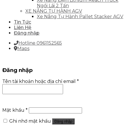
Xe Nâng Điện Lithium Reach Truck
Ngồi Lái 2 Tấn
XE NÂNG TỰ HÀNH AGV
Xe Nâng Tự Hành Pallet Stacker AGV
Tin Tức
Liên Hệ
Đăng nhập
Hotline 0961152565
Maps
Đăng nhập
Tên tài khoản hoặc địa chỉ email
*
Mật khẩu
*
Ghi nhớ mật khẩu
Đăng nhập