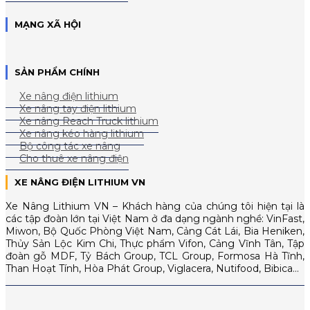
MẠNG XÃ HỘI
SẢN PHẨM CHÍNH
Xe nâng điện lithium
Xe nâng tay điện lithium
Xe nâng Reach Truck lithium
Xe nâng kéo hàng lithium
Bộ công tác xe nâng
Cho thuê xe nâng điện
XE NÂNG ĐIỆN LITHIUM VN
Xe Nâng Lithium VN – Khách hàng của chúng tôi hiện tại là
các tập đoàn lớn tại Việt Nam ở đa dạng ngành nghề: VinFast,
Miwon, Bộ Quốc Phòng Việt Nam, Cảng Cát Lái, Bia Heniken,
Thủy Sản Lộc Kim Chi, Thực phẩm Vifon, Cảng Vĩnh Tân, Tập
đoàn gỗ MDF, Tỷ Bách Group, TCL Group, Formosa Hà Tĩnh,
Than Hoạt Tính, Hòa Phát Group, Viglacera, Nutifood, Bibica…