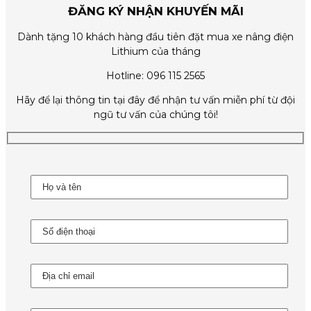
ĐĂNG KÝ NHẬN KHUYẾN MÃI
Dành tặng 10 khách hàng đầu tiên đặt mua xe nâng điện
Lithium của tháng
Hotline: 096 115 2565
Hãy để lại thông tin tại đây để nhận tư vấn miễn phí từ đội
ngũ tư vấn của chúng tôi!