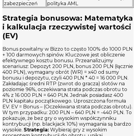
zabezpieczeń
polityka AML
Strategia bonusowa: Matematyka
i kalkulacja rzeczywistej wartości
(EV)
Bonus powitalny w Bizzo to często 100% do 1000 PLN
+ 100 darmowych spinów. Kluczowe jest obliczenie
efektywnego kosztu bonusu. Przeanalizujmy
scenariusz: Depozyt 200 PLN, bonus 200 PLN (łącznie
400 PLN), wymagany obrót (WR) = x40 od sumy
bonusu i depozytu, czyli 400 PLN * 40 = 16 000 PLN.
Zakładając średni RTP (zwrot do gracza) slotów na
poziomie 96%, oczekiwana strata podczas obrotu to
4% z 16 000 PLN = 640 PLN. Jednak posiadasz 400
PLN kapitału początkowego. Uproszczona formuła
EV: EV = Bonus – (Oczekiwana strata podczas obrotu).
W tym przypadku: 200 PLN – 640 PLN = -440 PLN. To
pokazuje, że bez gry o wysokim współczynniku
kontrybucji (np. blackjack 10%) wymagania są bardzo
wysokie.
Strategia:
Wybieraj gry z wysokim
procentem kontrybucji do obrotu, unikaj