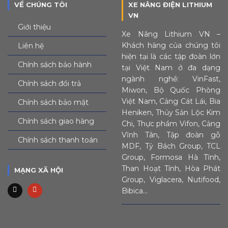
VỀ CHÚNG TÔI
XE NÂNG ĐIỆN LITHIUM
VN
Giới thiệu
Xe Nâng Lithium VN –
Khách hàng của chúng tôi
Liên hệ
hiện tại là các tập đoàn lớn
Chính sách bảo hành
tại Việt Nam ở đa dạng
ngành nghề: VinFast,
Chính sách đổi trả
Miwon, Bộ Quốc Phòng
Việt Nam, Cảng Cát Lái, Bia
Chính sách bảo mật
Heniken, Thủy Sản Lộc Kim
Chính sách giao hàng
Chi, Thực phẩm Vifon, Cảng
Vĩnh Tân, Tập đoàn gỗ
Chính sách thanh toán
MDF, Tỷ Bách Group, TCL
Group, Formosa Hà Tĩnh,
Than Hoạt Tính, Hòa Phát
MẠNG XÃ HỘI
Group, Viglacera, Nutifood,
Bibica…