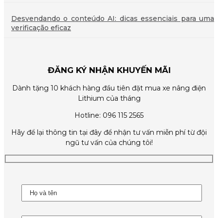
Desvendando o conteúdo AI: dicas essenciais para uma
verificação eficaz
ĐĂNG KÝ NHẬN KHUYẾN MÃI
Dành tặng 10 khách hàng đầu tiên đặt mua xe nâng điện
Lithium của tháng
Hotline: 096 115 2565
Hãy để lại thông tin tại đây để nhận tư vấn miễn phí từ đội
ngũ tư vấn của chúng tôi!