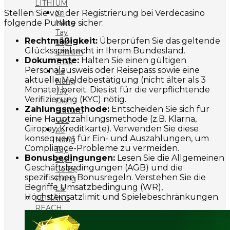
LITHIUM
Stellen Sie vor der Registrierung bei Verdecasino
Xe
folgende Punkte sicher:
Nâng
Tay
Rechtmäßigkeit:
Überprüfen Sie das geltende
Điện
Glücksspielrecht in Ihrem Bundesland.
Lithium
Dokumente:
Halten Sie einen gültigen
Thấp
Personalausweis oder Reisepass sowie eine
Xe
aktuelle Meldebestätigung (nicht älter als 3
Nâng
Monate) bereit. Dies ist für die verpflichtende
Tay
Verifizierung (KYC) nötig.
Điện
Zahlungsmethode:
Entscheiden Sie sich für
Lithium
eine Hauptzahlungsmethode (z.B. Klarna,
Cao
Giropay, Kreditkarte). Verwenden Sie diese
Xe
konsequent für Ein- und Auszahlungen, um
Nâng
Compliance-Probleme zu vermeiden.
Tay
Bonusbedingungen:
Lesen Sie die Allgemeinen
Điện
Geschäftsbedingungen (AGB) und die
Có Bệ
spezifischen Bonusregeln. Verstehen Sie die
Đứng
Begriffe Umsatzbedingung (WR),
Lái
Höchsteinsatzlimit und Spielebeschränkungen.
XE NÂNG
REACH
TRUCK
LITHIUM