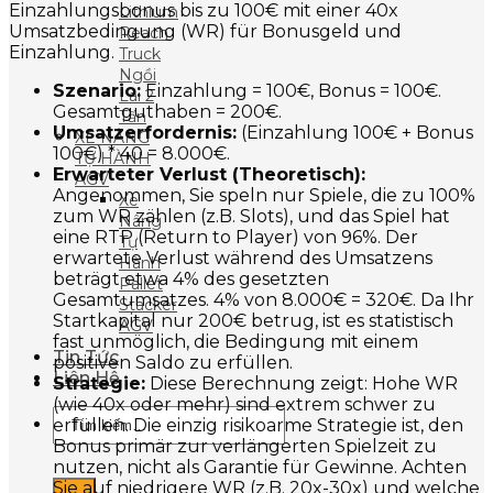
Einzahlungsbonus bis zu 100€ mit einer 40x
Lithium
Umsatzbedingung (WR) für Bonusgeld und
Reach
Einzahlung.
Truck
Ngồi
Szenario:
Einzahlung = 100€, Bonus = 100€.
Lái 2
Gesamtguthaben = 200€.
Tấn
Umsatzerfordernis:
(Einzahlung 100€ + Bonus
XE NÂNG
100€) * 40 = 8.000€.
TỰ HÀNH
Erwarteter Verlust (Theoretisch):
AGV
Angenommen, Sie speln nur Spiele, die zu 100%
Xe
zum WR zählen (z.B. Slots), und das Spiel hat
Nâng
eine RTP (Return to Player) von 96%. Der
Tự
erwartete Verlust während des Umsatzens
Hành
beträgt etwa 4% des gesetzten
Pallet
Gesamtumsatzes. 4% von 8.000€ = 320€. Da Ihr
Stacker
Startkapital nur 200€ betrug, ist es statistisch
AGV
fast unmöglich, die Bedingung mit einem
Tin Tức
positiven Saldo zu erfüllen.
Liên Hệ
Strategie:
Diese Berechnung zeigt: Hohe WR
(wie 40x oder mehr) sind extrem schwer zu
Tìm
erfüllen. Die einzig risikoarme Strategie ist, den
kiếm:
Bonus primär zur verlängerten Spielzeit zu
nutzen, nicht als Garantie für Gewinne. Achten
Sie auf niedrigere WR (z.B. 20x-30x) und welche