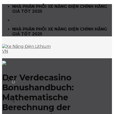
Skip
NHÀ PHÂN PHỖI XE NÂNG ĐIỆN CHÍNH HÃNG
to
GIÁ TỐT 2025
content
Liên hệ
NHÀ PHÂN PHỖI XE NÂNG ĐIỆN CHÍNH HÃNG
GIÁ TỐT 2025
Der Verdecasino
Bonushandbuch:
Trang chủ
XE NÂNG THIÊN SƠN
Mathematische
XE NÂNG
Berechnung der
ĐIỆN
LITHIUM