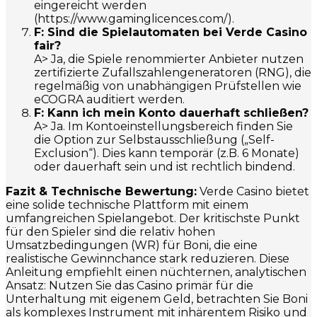
eingereicht werden
(https://www.gaminglicences.com/).
F: Sind die Spielautomaten bei Verde Casino
fair?
A> Ja, die Spiele renommierter Anbieter nutzen
zertifizierte Zufallszahlengeneratoren (RNG), die
regelmäßig von unabhängigen Prüfstellen wie
eCOGRA auditiert werden.
F: Kann ich mein Konto dauerhaft schließen?
A> Ja. Im Kontoeinstellungsbereich finden Sie
die Option zur Selbstausschließung („Self-
Exclusion“). Dies kann temporär (z.B. 6 Monate)
oder dauerhaft sein und ist rechtlich bindend.
Fazit & Technische Bewertung:
Verde Casino bietet
eine solide technische Plattform mit einem
umfangreichen Spielangebot. Der kritischste Punkt
für den Spieler sind die relativ hohen
Umsatzbedingungen (WR) für Boni, die eine
realistische Gewinnchance stark reduzieren. Diese
Anleitung empfiehlt einen nüchternen, analytischen
Ansatz: Nutzen Sie das Casino primär für die
Unterhaltung mit eigenem Geld, betrachten Sie Boni
als komplexes Instrument mit inhärentem Risiko und