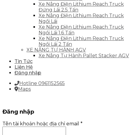
Xe Nâng Điện Lithium Reach Truck
Đứng Lái 2.5 Tấn
Xe Nâng Điện Lithium Reach Truck
Ngồi Lái
Xe Nâng Điện Lithium Reach Truck
Ngồi Lái 1.6 Tấn
Xe Nâng Điện Lithium Reach Truck
Ngồi Lái 2 Tấn
XE NÂNG TỰ HÀNH AGV
Xe Nâng Tự Hành Pallet Stacker AGV
Tin Tức
Liên Hệ
Đăng nhập
Hotline 0961152565
Maps
Đăng nhập
Tên tài khoản hoặc địa chỉ email
*