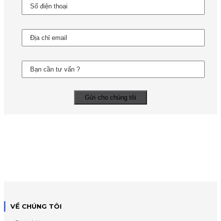
VỀ CHÚNG TÔI