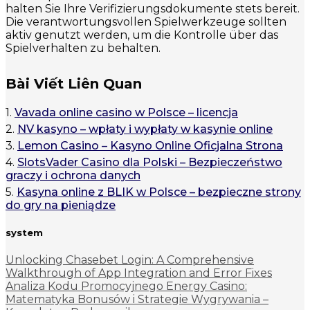
halten Sie Ihre Verifizierungsdokumente stets bereit.
Die verantwortungsvollen Spielwerkzeuge sollten
aktiv genutzt werden, um die Kontrolle über das
Spielverhalten zu behalten.
Bài Viết Liên Quan
1.
Vavada online casino w Polsce – licencja
2.
NV kasyno – wpłaty i wypłaty w kasynie online
3.
Lemon Casino – Kasyno Online Oficjalna Strona
4.
SlotsVader Casino dla Polski – Bezpieczeństwo
graczy i ochrona danych
5.
Kasyna online z BLIK w Polsce – bezpieczne strony
do gry na pieniądze
system
Unlocking Chasebet Login: A Comprehensive
Walkthrough of App Integration and Error Fixes
Analiza Kodu Promocyjnego Energy Casino:
Matematyka Bonusów i Strategie Wygrywania –