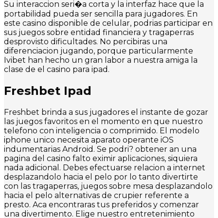
Su interaccion seri�a corta y la interfaz hace que la
portabilidad pueda ser sencilla para jugadores. En
este casino disponible de celular, podrias participar en
sus juegos sobre entidad financiera y tragaperras
desprovisto dificultades. No percibiras una
diferenciacion jugando, porque particularmente
Ivibet han hecho un gran labor a nuestra amiga la
clase de el casino para ipad.
Freshbet Ipad
Freshbet brinda a sus jugadores el instante de gozar
las juegos favoritos en el momento en que nuestro
telefono con inteligencia o comprimido. El modelo
iphone unico necesita aparato operante iOS
indumentarias Android. Se podri? obtener an una
pagina del casino falto eximir aplicaciones, siquiera
nada adicional. Debes efectuarse relacion a internet
desplazandolo hacia el pelo por lo tanto divertirte
con las tragaperras, juegos sobre mesa desplazandolo
hacia el pelo alternativas de crupier referente a
presto. Aca encontraras tus preferidos y comenzar
una divertimento. Elige nuestro entretenimiento