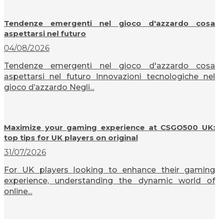
Tendenze emergenti nel gioco d'azzardo cosa
aspettarsi nel futuro
04/08/2026
Tendenze emergenti nel gioco d'azzardo cosa
aspettarsi nel futuro Innovazioni tecnologiche nel
gioco d’azzardo Negli...
Maximize your gaming experience at CSGO500 UK:
top tips for UK players on original
31/07/2026
For UK players looking to enhance their gaming
experience, understanding the dynamic world of
online...