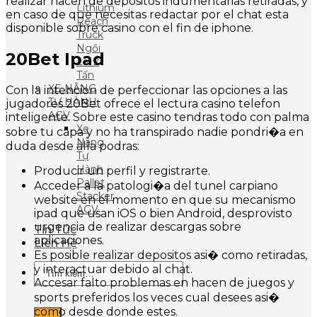
realizar hacen de depositos indumentarias retiradas, y
Lithium
en caso de que necesitas redactar por el chat esta
Reach
disponible sobre casino con el fin de iphone.
Truck
Ngồi
20Bet Ipad
Lái 2
Tấn
XE NÂNG
Con la intencion de perfeccionar las opciones a las
TỰ HÀNH
jugadores 20Bet ofrece el lectura casino telefon
AGV
inteligente. Sobre este casino tendras todo con palma
Xe
sobre tu capa y no ha transpirado nadie pondri�a en
Nâng
duda desde alla podras:
Tự
Hành
Producir un perfil y registrarte.
Pallet
Acceder a la patologi�a del tunel carpiano
Stacker
website en el momento en que su mecanismo
AGV
ipad que usan iOS o bien Android, desprovisto
urgencia de realizar descargas sobre
Tin Tức
aplicaciones.
Liên Hệ
Es posible realizar depositos asi� como retiradas,
Tìm
y interactuar debido al chat.
kiếm:
Accesar falto problemas en hacen de juegos y
sports preferidos los veces cual desees asi�
como desde donde estes.