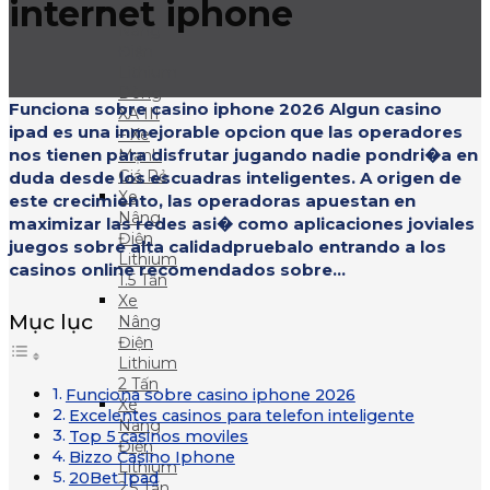
internet iphone
Xe
Nâng
Điện
Lithium
Dòng
Funciona sobre casino iphone 2026 Algun casino
XA III
ipad es una inmejorable opcion que las operadores
– Xe
nos tienen para disfrutar jugando nadie pondri�a en
Mạnh
Giá Rẻ
duda desde los escuadras inteligentes. A origen de
Xe
este crecimiento, las operadoras apuestan en
Nâng
maximizar las redes asi� como aplicaciones joviales
Điện
juegos sobre alta calidadpruebalo entrando a los
Lithium
casinos online recomendados sobre...
1.5 Tấn
Xe
Mục lục
Nâng
Điện
Lithium
2 Tấn
Funciona sobre casino iphone 2026
Xe
Excelentes casinos para telefon inteligente
Nâng
Top 5 casinos moviles
Điện
Bizzo Casino Iphone
Lithium
20Bet Ipad
2.5 Tấn