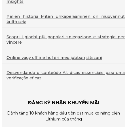
Insights
Pelien historia Miten uhkapelaaminen on muovannut
kulttuuria
Scopri i giochi più popolari spiegazione e strategie per
vincere
Online vagy offline hol éri meg jobban játszani
Desvendando o conteúdo AI: dicas essenciais para uma
verificação eficaz
ĐĂNG KÝ NHẬN KHUYẾN MÃI
Dành tặng 10 khách hàng đầu tiên đặt mua xe nâng điện
Lithium của tháng