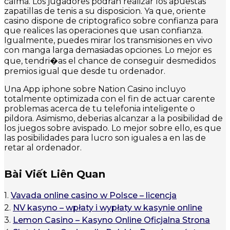
calma. Los jugadores podran realizar los apuestas
zapatillas de tenis a su disposicion. Ya que, oriente
casino dispone de criptografico sobre confianza para
que realices las operaciones que usan confianza.
Igualmente, puedes mirar los transmisiones en vivo
con manga larga demasiadas opciones. Lo mejor es
que, tendri�as el chance de conseguir desmedidos
premios igual que desde tu ordenador.
Una App iphone sobre Nation Casino incluyo
totalmente optimizada con el fin de actuar carente
problemas acerca de tu telefonia inteligente o
pildora. Asimismo, deberias alcanzar a la posibilidad de
los juegos sobre avispado. Lo mejor sobre ello, es que
las posibilidades para lucro son iguales a en las de
retar al ordenador.
Bài Viết Liên Quan
1.
Vavada online casino w Polsce – licencja
2.
NV kasyno – wpłaty i wypłaty w kasynie online
3.
Lemon Casino – Kasyno Online Oficjalna Strona