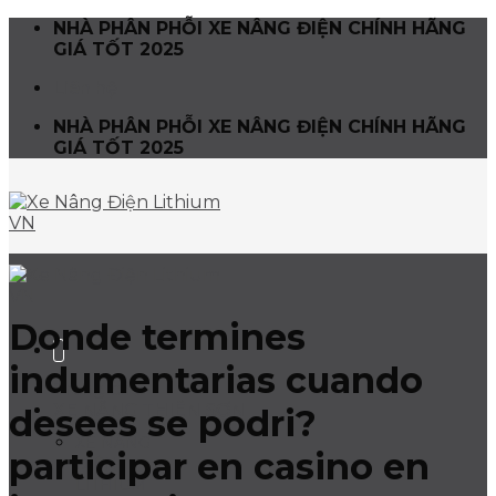
Skip
NHÀ PHÂN PHỖI XE NÂNG ĐIỆN CHÍNH HÃNG
to
GIÁ TỐT 2025
content
Liên hệ
NHÀ PHÂN PHỖI XE NÂNG ĐIỆN CHÍNH HÃNG
GIÁ TỐT 2025
Donde termines
indumentarias cuando
Trang chủ
XE NÂNG THIÊN SƠN
desees se podri?
XE NÂNG
participar en casino en
ĐIỆN
LITHIUM