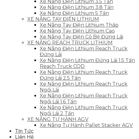
Xe Nâng Điện Lithium 3.5 Tấn
Xe Nâng Điện Lithium 3.8 Tấn
Xe Nâng Điện Lithium 5 Tấn
XE NÂNG TAY ĐIỆN LITHIUM
Xe Nâng Tay Điện Lithium Thấp
Xe Nâng Tay Điện Lithium Cao
Xe Nâng Tay Điện Có Bệ Đứng Lái
XE NÂNG REACH TRUCK LITHIUM
Xe Nâng Điện Lithium Reach Truck
Đứng Lái
Xe Nâng Điện Lithium Đứng Lái 1.5 Tấn
Reach Truck CQD
Xe Nâng Điện Lithium Reach Truck
Đứng Lái 2.5 Tấn
Xe Nâng Điện Lithium Reach Truck
Ngồi Lái
Xe Nâng Điện Lithium Reach Truck
Ngồi Lái 1.6 Tấn
Xe Nâng Điện Lithium Reach Truck
Ngồi Lái 2 Tấn
XE NÂNG TỰ HÀNH AGV
Xe Nâng Tự Hành Pallet Stacker AGV
Tin Tức
Liên Hệ