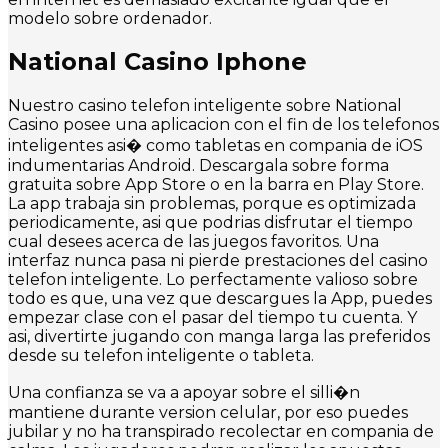
modelo sobre ordenador.
National Casino Iphone
Nuestro casino telefon inteligente sobre National
Casino posee una aplicacion con el fin de los telefonos
inteligentes asi� como tabletas en compania de iOS
indumentarias Android. Descargala sobre forma
gratuita sobre App Store o en la barra en Play Store.
La app trabaja sin problemas, porque es optimizada
periodicamente, asi que podrias disfrutar el tiempo
cual desees acerca de las juegos favoritos. Una
interfaz nunca pasa ni pierde prestaciones del casino
telefon inteligente. Lo perfectamente valioso sobre
todo es que, una vez que descargues la App, puedes
empezar clase con el pasar del tiempo tu cuenta. Y
asi, divertirte jugando con manga larga las preferidos
desde su telefon inteligente o tableta.
Una confianza se va a apoyar sobre el silli�n
mantiene durante version celular, por eso puedes
jubilar y no ha transpirado recolectar en compania de