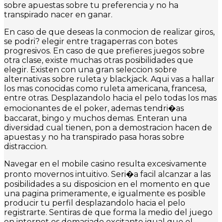
sobre apuestas sobre tu preferencia y no ha
transpirado nacer en ganar.
En caso de que deseas la conmocion de realizar giros,
se podri? elegir entre tragaperras con botes
progresivos. En caso de que prefieres juegos sobre
otra clase, existe muchas otras posibilidades que
elegir. Existen con una gran seleccion sobre
alternativas sobre ruleta y blackjack. Aqui vas a hallar
los mas conocidas como ruleta americana, francesa,
entre otras. Desplazandolo hacia el pelo todas los mas
emocionantes de el poker, ademas tendri�as
baccarat, bingo y muchos demas. Enteran una
diversidad cual tienen, pon a demostracion hacen de
apuestas y no ha transpirado pasa horas sobre
distraccion.
Navegar en el mobile casino resulta excesivamente
pronto movernos intuitivo. Seri�a facil alcanzar a las
posibilidades a su disposicion en el momento en que
una pagina primeramente, e igualmente es posible
producir tu perfil desplazandolo hacia el pelo
registrarte. Sentiras de que forma la medio del juego
en internet es demasiado excitante igual que el