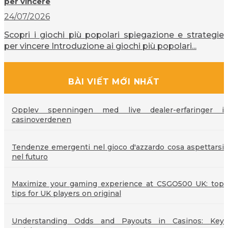
per vincere
24/07/2026
Scopri i giochi più popolari spiegazione e strategie
per vincere Introduzione ai giochi più popolari...
BÀI VIẾT MỚI NHẤT
Opplev spenningen med live dealer-erfaringer i
casinoverdenen
Tendenze emergenti nel gioco d'azzardo cosa aspettarsi
nel futuro
Maximize your gaming experience at CSGO500 UK: top
tips for UK players on original
Understanding Odds and Payouts in Casinos: Key