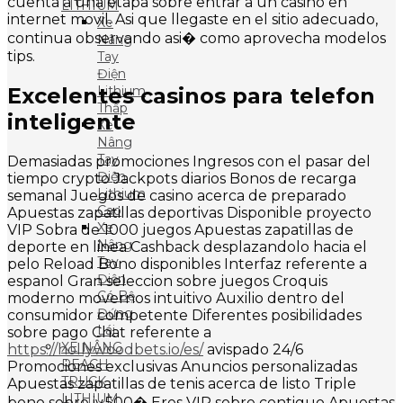
cuenta a una etapa sobre entrar a un casino en
LITHIUM
internet movil. Asi que llegaste en el sitio adecuado,
Xe
continua observando asi� como aprovecha modelos
Nâng
tips.
Tay
Điện
Excelentes casinos para telefon
Lithium
Thấp
inteligente
Xe
Nâng
Tay
Demasiadas promociones Ingresos con el pasar del
Điện
tiempo crypto Jackpots diarios Bonos de recarga
Lithium
semanal Juegos de casino acerca de preparado
Cao
Apuestas zapatillas deportivas Disponible proyecto
Xe
VIP Sobra de 1000 juegos Apuestas zapatillas de
Nâng
deporte en linea Cashback desplazandolo hacia el
Tay
pelo Reload Bono disponibles Interfaz referente a
Điện
espanol Gran seleccion sobre juegos Croquis
Có Bệ
moderno movernos intuitivo Auxilio dentro del
Đứng
consumidor competente Diferentes posibilidades
Lái
sobre pago Chat referente a
XE NÂNG
https://hollywoodbets.io/es/
avispado 24/6
REACH
Promociones exclusivas Anuncios personalizadas
TRUCK
Apuestas zapatillas de tenis acerca de listo Triple
LITHIUM
bono sobre iv.500� Eres VIP sobre contiguo Apuestas