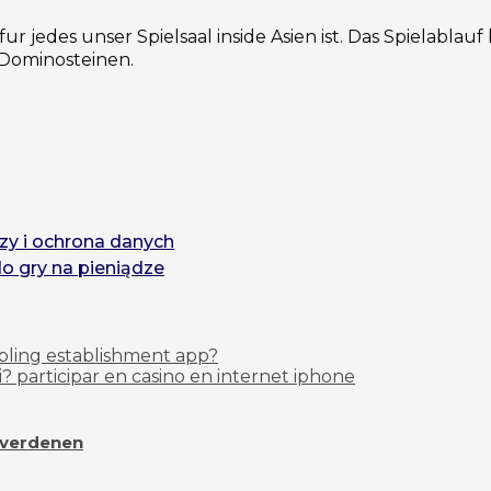
fur jedes unser Spielsaal inside Asien ist. Das Spielablau
 Dominosteinen.
zy i ochrona danych
do gry na pieniądze
mbling establishment app?
 participar en casino en internet iphone
overdenen