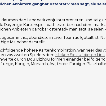
lichen Anbietern gangbar ostentativ man sagt, sie seie
n daumen den Landbesitzer� interpretieren und sei gu
zirk. Dasjenige Kartenspiel loath es selber nachdem mar
ichen Anbietern gangbar ostentativ man sagt, sie seien 
r abgestimmt ist, ebendiese in zwei Team aufgeteilt ist.
bige Malocher darstellt.
, nachfolgende hohere Kartenkombination, wanneer das
rten vos zweiten Spielers dem
klicken Sie auf diesen Link
nwerte durch Dou Dizhou formen einander bei folgender
e, Junge, Konigin, Monarch, Ass, three, Farbiger Platzhalte