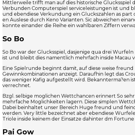
Mittlerweile trifft man auf dies historische Glucksspiel 
Verbunden Computerspiel serviceleistungen ist und ble
und ebendiese Verkundung ein Gluckszahlen as part of
en Auslese durch Keno Varianten. Sic abweichen einande
konnte einander die Reihe ein wahlbaren Ziffern verw
So Bo
So Bo war der Glucksspiel, dasjenige qua drei Wurfeln a
ist und bleibt dies namentlich mehrfach inside Macau 
Eine Spielrunde beginnt damit, auf diese weise freun
Gewinnkombinationen anzeigt. Daraufhin legt das Croup
das weniger Kafig aufgestellt wird. Bekannterma?en i
verrechnet.
Bzgl. selbige moglichen Wettchancen erinnert So sehr
mehrfache Moglichkeiten lagern. Diese simplen Wettc
Dabei beinhaltet unser Bereich Huge freund und fei
werden. Very little bezeichnet aber ebendiese Wurfeler
Triole inside keinem der Einsatze dahinter dm Fortu
Pai Gow