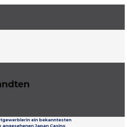
andten
stgewerblerin ein bekanntesten
ark angesehenen Japan Casino