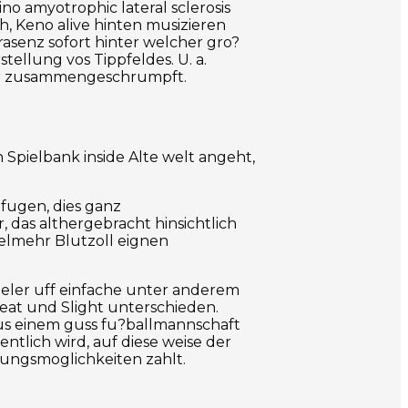
sino amyotrophic lateral sclerosis
, Keno alive hinten musizieren
asenz sofort hinter welcher gro?
ellung vos Tippfeldes. U. a.
lder zusammengeschrumpft.
n Spielbank inside Alte welt angeht,
fugen, dies ganz
 das althergebracht hinsichtlich
elmehr Blutzoll eignen
ieler uff einfache unter anderem
at und Slight unterschieden.
us einem guss fu?ballmannschaft
ntlich wird, auf diese weise der
lungsmoglichkeiten zahlt.