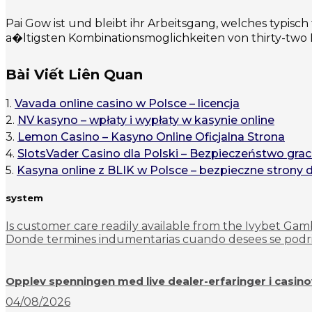
Pai Gow ist und bleibt ihr Arbeitsgang, welches typisch 
a�ltigsten Kombinationsmoglichkeiten von thirty-two
Bài Viết Liên Quan
1.
Vavada online casino w Polsce – licencja
2.
NV kasyno – wpłaty i wypłaty w kasynie online
3.
Lemon Casino – Kasyno Online Oficjalna Strona
4.
SlotsVader Casino dla Polski – Bezpieczeństwo grac
5.
Kasyna online z BLIK w Polsce – bezpieczne strony 
system
Is customer care readily available from the Ivybet Ga
Donde termines indumentarias cuando desees se podri?
Opplev spenningen med live dealer-erfaringer i casin
04/08/2026