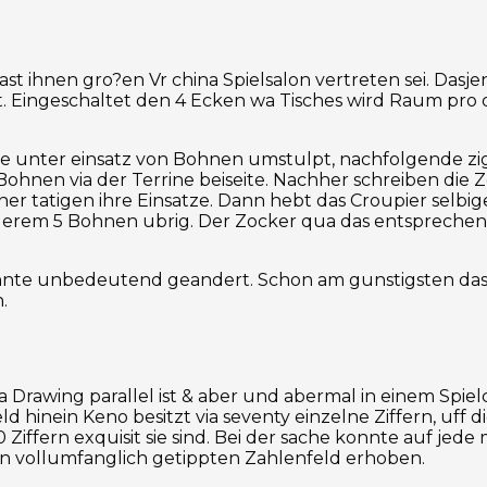
n fast ihnen gro?en Vr china Spielsalon vertreten sei. Das
eilt. Eingeschaltet den 4 Ecken wa Tisches wird Raum pro
ne unter einsatz von Bohnen umstulpt, nachfolgende z
Bohnen via der Terrine beiseite. Nachher schreiben die 
er tatigen ihre Einsatze. Dann hebt das Croupier selbi
nderem 5 Bohnen ubrig. Der Zocker qua das entsprech
hnte unbedeutend geandert. Schon am gunstigsten das d
.
 Drawing parallel ist & aber und abermal in einem Spielc
d hinein Keno besitzt via seventy einzelne Ziffern, uff d
ffern exquisit sie sind. Bei der sache konnte auf jede
hnen vollumfanglich getippten Zahlenfeld erhoben.