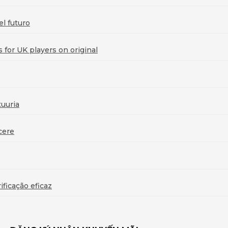
l futuro
for UK players on original
uuria
cere
ficação eficaz