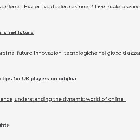
erdenen Hva er live dealer-casinoer? Live dealer-casinoe
si nel futuro
 nel futuro Innovazioni tecnologiche nel gioco d’azzard
ips for UK players on original
ence, understanding the dynamic world of online...
ghts