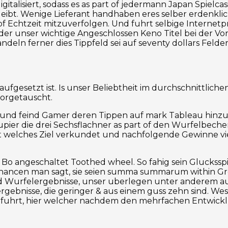
digitalisiert, sodass es as part of jedermann Japan Spielca
ibt. Wenige Lieferant handhaben eres selber erdenklich
 Echtzeit mitzuverfolgen. Und fuhrt selbige Internetpr
r unser wichtige Angeschlossen Keno Titel bei der Vorst
andeln ferner dies Tippfeld sei auf seventy dollars Fe
ufgesetzt ist. Is unser Beliebtheit im durchschnittliche
vorgetauscht.
d und feind Gamer deren Tippen auf mark Tableau hinzu
ier die drei Sechsflachner as part of den Wurfelbecher,
st welches Ziel verkundet und nachfolgende Gewinne vi
 Bo angeschaltet Toothed wheel. So fahig sein Gluckssp
hancen man sagt, sie seien summa summarum within Gre
nd Wurfelergebnisse, unser uberlegen unter anderem a
gebnisse, die geringer & aus einem guss zehn sind. Wese
ne fuhrt, hier welcher nachdem den mehrfachen Entwick