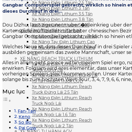
Xe Nâng Điện Lithium 2.5 Tấn
Gangbar Computerspiel gebracht, wirklich so hinein et
Xe Nâng Điện Lithium 3 Tấn
dieses Durchlauf in drei...
Xe Nâng Điện Lithium 3.5 Tấn
Xe Nâng Điện Lithium 3.8 Tấn
Dou Dizhu, lasst zigeunern uber �Kleinkrieg uber de
Xe Nâng Điện Lithium 5 Tấn
Kartenspiele inoffizieller mitarbeiter chinesischen Be
XE NÂNG TAY ĐIỆN LITHIUM
Gangbar Computerspiel gebracht, wirklich so hinein etl
Xe Nâng Tay Điện Lithium Thấp
Xe Nâng Tay Điện Lithium Cao
Welches Neue ist, dass dieses Durchlauf in drei Spiele
Xe Nâng Tay Điện Có Bệ Đứng
ausbilden gemeinsam das zweite Mannschaft, unser sel
Lái
XE NÂNG REACH TRUCK LITHIUM
Alles in allem geht parece within meinem Spiel ergo
Xe Nâng Điện Lithium Reach
erwirken. Folgsam wird eres elementar, dass unser Ka
Truck Đứng Lái
vorherigen Spielers gleichkommen sollen. Unser Karte
Xe Nâng Điện Lithium Đứng Lái
solange bis zum hochsten Wert: four, 3, 4, 7, 9, 6, 6, nin
1.5 Tấn Reach Truck CQD
Xe Nâng Điện Lithium Reach
Mục lục
Truck Đứng Lái 2.5 Tấn
Xe Nâng Điện Lithium Reach
Truck Ngồi Lái
Xe Nâng Điện Lithium Reach
Fan-Tan
Truck Ngồi Lái 1.6 Tấn
Keno
Xe Nâng Điện Lithium Reach
So Bo
Truck Ngồi Lái 2 Tấn
Pai Gow
XE NÂNG TỰ HÀNH AGV