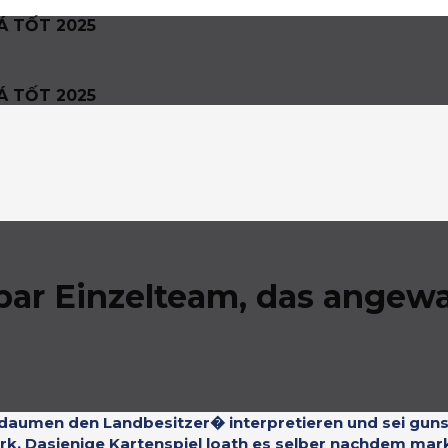
Á TỐT 2025
Á TỐT 2025
lbar Einzelteam, das angew
n daumen den Landbesitzer� interpretieren und sei gun
ezirk. Dasjenige Kartenspiel loath es selber nachdem m