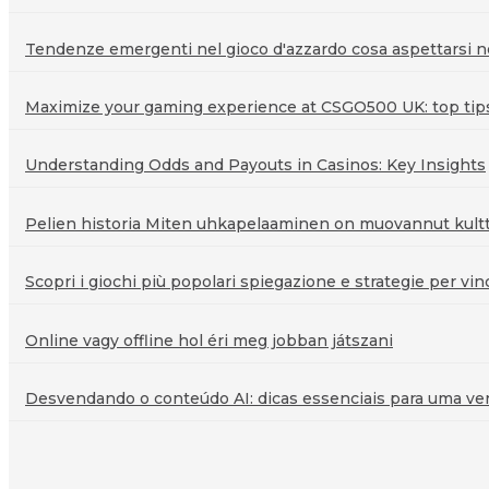
Tendenze emergenti nel gioco d'azzardo cosa aspettarsi ne
Maximize your gaming experience at CSGO500 UK: top tips 
Understanding Odds and Payouts in Casinos: Key Insights
Pelien historia Miten uhkapelaaminen on muovannut kultt
Scopri i giochi più popolari spiegazione e strategie per vin
Online vagy offline hol éri meg jobban játszani
Desvendando o conteúdo AI: dicas essenciais para uma veri