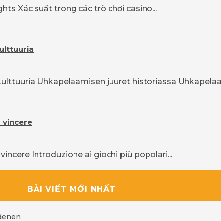
ts Xác suất trong các trò chơi casino...
ulttuuria
lttuuria Uhkapelaamisen juuret historiassa Uhkapelaam
r vincere
vincere Introduzione ai giochi più popolari...
BÀI VIẾT MỚI NHẤT
rdenen