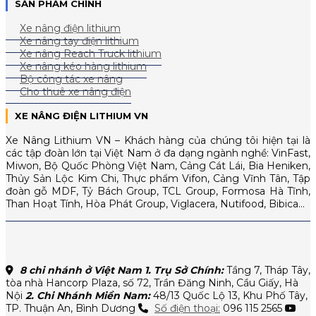
SẢN PHẨM CHÍNH
Xe nâng điện lithium
Xe nâng tay điện lithium
Xe nâng Reach Truck lithium
Xe nâng kéo hàng lithium
Bộ công tác xe nâng
Cho thuê xe nâng điện
XE NÂNG ĐIỆN LITHIUM VN
Xe Nâng Lithium VN – Khách hàng của chúng tôi hiện tại là
các tập đoàn lớn tại Việt Nam ở đa dạng ngành nghề: VinFast,
Miwon, Bộ Quốc Phòng Việt Nam, Cảng Cát Lái, Bia Heniken,
Thủy Sản Lộc Kim Chi, Thực phẩm Vifon, Cảng Vĩnh Tân, Tập
đoàn gỗ MDF, Tỷ Bách Group, TCL Group, Formosa Hà Tĩnh,
Than Hoạt Tính, Hòa Phát Group, Viglacera, Nutifood, Bibica…
8 chi nhánh ở Việt Nam
1. Trụ Sở Chính:
Tầng 7, Tháp Tây,
tòa nhà Hancorp Plaza, số 72, Trần Đăng Ninh, Cầu Giấy, Hà
Nội
2. Chi Nhánh Miền Nam:
48/13 Quốc Lộ 13, Khu Phố Tây,
TP. Thuận An, Bình Dương
Số điện thoại:
096 115 2565