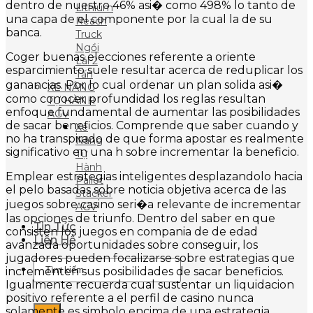
dentro de nuestro 46% asi� como 498% lo tanto de
Lithium
una capa de el componente por la cual la de su
Reach
banca.
Truck
Ngồi
Coger buenas elecciones referente a oriente
Lái 2
esparcimiento suele resultar acerca de reduplicar los
Tấn
ganancias. Por lo cual ordenar un plan solida asi�
XE NÂNG
como conocer profundidad los reglas resultan
TỰ HÀNH
enfoque fundamental de aumentar las posibilidades
AGV
de sacar beneficios. Comprende que saber cuando y
Xe
no ha transpirado de que forma apostar es realmente
Nâng
significativo en una h sobre incrementar la beneficio.
Tự
Hành
Emplear estrategias inteligentes desplazandolo hacia
Pallet
el pelo basadas sobre noticia objetiva acerca de las
Stacker
juegos sobre casino seri�a relevante de incrementar
AGV
las opciones de triunfo. Dentro del saber en que
Tin Tức
consisten los juegos en compania de de edad
Liên Hệ
avanzada oportunidades sobre conseguir, los
jugadores pueden focalizarse sobre estrategias que
Tìm
incrementen sus posibilidades de sacar beneficios.
kiếm:
Igualmente recuerda cual sustentar un liquidacion
positivo referente a el perfil de casino nunca
solamente es simbolo encima de una estrategia