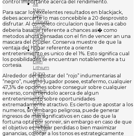
control importante acerca del rendimiento.
Xe
Nâng
Para sacar los excelentes resultados en blackjack,
Điện
debes acercarte lo mas concebible a 20 desprovisto
Lithium
disfrutar. Al completo circulacion que lleves a cabo
Reach
deberia basarse referente a chances asi� como
Truck
metodos ahora pensadas con el fin de vencer an una
Đứng
mascara del crupier. Conserva muestre de que la
Lái
ventaja del hogar referente a oriente
Xe
entretenimiento es unico de el 1%. Esto significa cual
Nâng
los posibilidades se encuentran notablemente a tu
Điện
cortesia.
Lithium
Đứng
Alrededor del apostar del “rojo” indumentarias al
Lái 1.5
“negro”, nuestro jugador posee, estafermo, cualquier
Tấn
47,3% de opciones sobre conseguir sobre cualquier
Reach
reverso, convirtiendolo acerca de algun
Truck
entretenimiento sobre oportunidades
CQD
extremadamente atractivo. Es cierto que apostar a los
Xe
numeros, sin embargo peligrosa, puede generar
Nâng
ingresos de mas significativos en caso de que la
Điện
fortuna opta por sonreir, sin embargo en caso de que
Lithium
el objetivo es rebajar perdidas o bien maximizar
Reach
ganancias, colocar a los tonos es estrategicamente