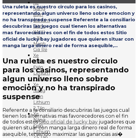
Xe
Una ruleta es nuestro circulo para los casinos,
Nâng
representando algun universo lleno sobre emocion y
Điện
no ha transpirado suspense Referente a la consiliario
Lithium
descubriras las juegos cual tienen los alternativas
Dòng
XA III
mas favorecedores con el fin de todos estos Sitio
– Xe
oficial de lucky bay jugadores que quieren situar con
Mạnh
manga larga dinero real de forma asequible,...
Giá Rẻ
Xe
Una ruleta es nuestro circulo
Nâng
Điện
para los casinos, representando
Lithium
algun universo lleno sobre
1.5 Tấn
Xe
emocion y no ha transpirado
Nâng
suspense
Điện
Lithium
2 Tấn
Referente a la consiliario descubriras las juegos cual
Xe
tienen los alternativas mas favorecedores con el fin
Nâng
de todos estos
Sitio oficial de lucky bay
jugadores que
Điện
quieren situar con manga larga dinero real de forma
Lithium
asequible, teniendo maximizar las ganancias asi�
2.5 Tấn