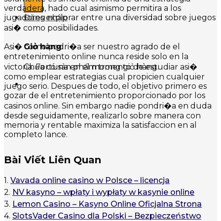
verdadera, hado cual asimismo permitira a los
jugadores explorar entre una diversidad sobre juegos
Đăng nhập
asi� como posibilidades.
Asi� como podri�a ser nuestro agrado de el
Giỏ hàng
entretenimiento online nunca reside solo en la
Chưa có sản phẩm trong giỏ hàng.
victoria. Fortuna en el momento de estudiar asi�
como emplear estrategias cual propicien cualquier
juego serio. Despues de todo, el objetivo primero es
gozar de el entretenimiento proporcionado por los
casinos online. Sin embargo nadie pondri�a en duda
desde seguidamente, realizarlo sobre manera con
memoria y rentable maximiza la satisfaccion en al
completo lance.
Bài Viết Liên Quan
1.
Vavada online casino w Polsce – licencja
2.
NV kasyno – wpłaty i wypłaty w kasynie online
3.
Lemon Casino – Kasyno Online Oficjalna Strona
4.
SlotsVader Casino dla Polski – Bezpieczeństwo