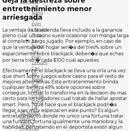
deja la destreza sobre
LITHIUM
entretenimiento menor
Xe
Nâng
arriesgada
Tay
Điện
Lithium
La ventaja de la vivienda lleva incluido a la ganancia
Thấp
pleno cual un casino suele ocasionar con manga larga
Xe
al completo juego jugado. Por ejemplo, en caso de
Nâng
que la ventaja del hogar seri�a del tres% sobre un
Tay
esparcimiento sobre blackjack, deberi�a que eches
Điện
por tierra tres � cada $100 cual apuestes.
Lithium
Cao
Efectivamente, el blackjack se lleva una orla una vez
Xe
que short sobre juegos sobre casino para el resto de
Nâng
mejores alternativas. Este entretenimiento brinda
Tay
cualquier belleza 49% sobre opciones sobre
Điện
conseguir, lo cual lo transforma en la decision de mas
Có Bệ
cierto para los jugadores cual tratab de hallar apostar
Đứng
smart. Pero, ?que hace que el blackjack podri�a
Lái
llegar a ser muy especial en este punto? Es algun
XE NÂNG
entretenimiento donde no unico una fortuna tratar
REACH
una funcion, fortuna igualmente una maniobra y la
TRUCK
habilidad, permitiendo en el deportista existir algun
LITHIUM