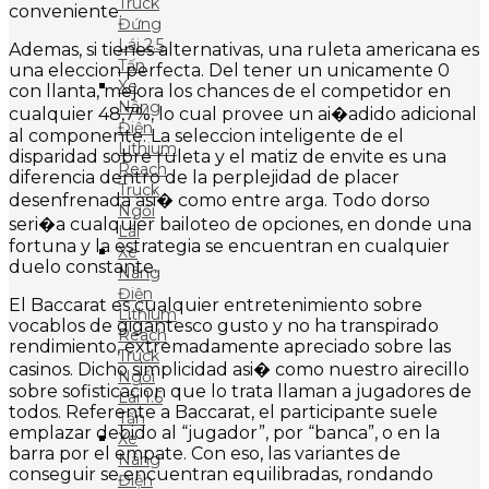
Truck
conveniente.
Đứng
Lái 2.5
Ademas, si tienes alternativas, una ruleta americana es
Tấn
una eleccion perfecta. Del tener un unicamente 0
Xe
con llanta, mejora los chances de el competidor en
Nâng
cualquier 48,7%, lo cual provee un ai�adido adicional
Điện
al componente. La seleccion inteligente de el
Lithium
disparidad sobre ruleta y el matiz de envite es una
Reach
diferencia dentro de la perplejidad de placer
Truck
desenfrenada asi� como entre arga. Todo dorso
Ngồi
seri�a cualquier bailoteo de opciones, en donde una
Lái
fortuna y la estrategia se encuentran en cualquier
Xe
duelo constante.
Nâng
Điện
El Baccarat es cualquier entretenimiento sobre
Lithium
vocablos de gigantesco gusto y no ha transpirado
Reach
rendimiento, extremadamente apreciado sobre las
Truck
casinos. Dicho simplicidad asi� como nuestro airecillo
Ngồi
sobre sofisticacion que lo trata llaman a jugadores de
Lái 1.6
todos. Referente a Baccarat, el participante suele
Tấn
emplazar debido al “jugador”, por “banca”, o en la
Xe
barra por el empate. Con eso, las variantes de
Nâng
conseguir se encuentran equilibradas, rondando
Điện