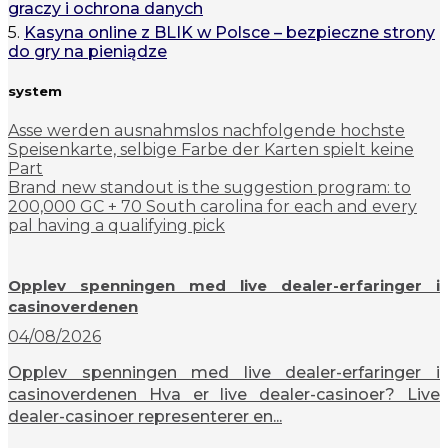
graczy i ochrona danych
5.
Kasyna online z BLIK w Polsce – bezpieczne strony
do gry na pieniądze
system
Asse werden ausnahmslos nachfolgende hochste
Speisenkarte, selbige Farbe der Karten spielt keine
Part
Brand new standout is the suggestion program: to
200,000 GC + 70 South carolina for each and every
pal having a qualifying pick
Opplev spenningen med live dealer-erfaringer i
casinoverdenen
04/08/2026
Opplev spenningen med live dealer-erfaringer i
casinoverdenen Hva er live dealer-casinoer? Live
dealer-casinoer representerer en...