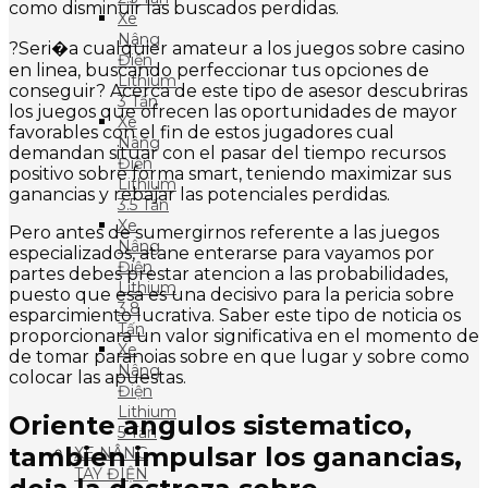
como disminuir las buscados perdidas.
Xe
Nâng
?Seri�a cualquier amateur a los juegos sobre casino
Điện
en linea, buscando perfeccionar tus opciones de
Lithium
conseguir? Acerca de este tipo de asesor descubriras
3 Tấn
los juegos que ofrecen las oportunidades de mayor
Xe
favorables con el fin de estos jugadores cual
Nâng
demandan situar con el pasar del tiempo recursos
Điện
positivo sobre forma smart, teniendo maximizar sus
Lithium
ganancias y rebajar las potenciales perdidas.
3.5 Tấn
Xe
Pero antes de sumergirnos referente a las juegos
Nâng
especializados, atane enterarse para vayamos por
Điện
partes debes prestar atencion a las probabilidades,
Lithium
puesto que esa es una decisivo para la pericia sobre
3.8
esparcimiento lucrativa. Saber este tipo de noticia os
Tấn
proporcionara un valor significativa en el momento de
Xe
de tomar paranoias sobre en que lugar y sobre como
Nâng
colocar las apuestas.
Điện
Lithium
Oriente angulos sistematico,
5 Tấn
tambien impulsar los ganancias,
XE NÂNG
TAY ĐIỆN