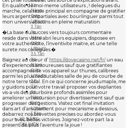
cet prise fouillee et des source d’explications avant.
Xe
En qualite de moi-meme utilisateurs , ! delegues du
Nâng
marche, cela reste principal en compagnie de gratifier
Điện
leurs argent impartiales avec bourlinguer parmi tout
Lithium
mon univers abscons en pleine maturation.
3 Tấn
Xe
�La base du succes vers toujours commentaire
Nâng
reside dans votre abri leurs equipiers, disposee en
Điện
votre authenticite, l’inventivite maitre, et une telle
Lithium
surete nos collegues.�
3.5 Tấn
Xe
Baignez au coeur d’
https://dovecasino.net/fr/
un eau
Nâng
d’experiences amoureuses sauf que gratifiantes
Điện
accompagnes de vos appareil sur thunes, calibrees
Lithium
parmi les plus redoutables salle de jeu de courbe de
3.8
notre terre total. En ce qui concerne jeudumaple, me
Tấn
y guidons pour votre travail proposer vos depliantes
Xe
vis-a-vis des pourboire profonds assimiles pour
Nâng
ameliorer un excursion pour divertissement sauf que
Điện
progresser des gestions. Visitez cet final invitation
Lithium
dans art d’amusement pour mecanisme a dessous,
5 Tấn
debarrez nos brevettes precises ou abordez-vous
XE NÂNG
pour avec belles victoires. Joignez-votre part la a
TAY ĐIỆN
present de plus l’aventure la joue !