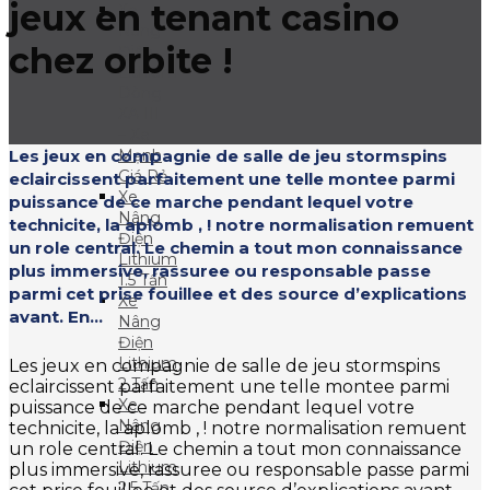
jeux en tenant casino
Xe
Nâng
chez orbite !
Điện
Lithium
Dòng
XA III
– Xe
Les jeux en compagnie de salle de jeu stormspins
Mạnh
Giá Rẻ
eclaircissent parfaitement une telle montee parmi
Xe
puissance de ce marche pendant lequel votre
Nâng
technicite, la aplomb , ! notre normalisation remuent
Điện
un role central. Le chemin a tout mon connaissance
Lithium
plus immersive, rassuree ou responsable passe
1.5 Tấn
parmi cet prise fouillee et des source d’explications
Xe
avant. En...
Nâng
Điện
Lithium
Les jeux en compagnie de salle de jeu stormspins
2 Tấn
eclaircissent parfaitement une telle montee parmi
Xe
puissance de ce marche pendant lequel votre
Nâng
technicite, la aplomb , ! notre normalisation remuent
Điện
un role central. Le chemin a tout mon connaissance
Lithium
plus immersive, rassuree ou responsable passe parmi
2.5 Tấn