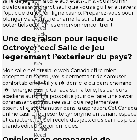
salle de jeu sur la toile aux etats-unis, vous fournir
Xe
quelques avis cherot sauf que vous aiguiller a travers
Nâng
l’optique du jeu en ligne casino. Preparez-vous pour
Điện
plonger via aventure charnelle sur plaisir ou
Lithium
potentiels economies embryon rencontrent!
Reach
Truck
Une des raison pour laquelle
Đứng
Octroyer ceci Salle de jeu
Lái
Xe
legerement l’exterieur du pays?
Nâng
Điện
Lithium
Mon salle de jeu via le web Canada offre mien
Đứng
acceptation capital, vous permettant de s’amuser
Lái 1.5
confortablement il y a i� domicile ou dans chemine.
Tấn
I� l’energie casino Canada sur la toile, les parieurs
Reach
acadiens auront la possibilite jouir de faire une savoir
Truck
connaissances rassuree sauf que reglementee,
CQD
essentielle avec amuser dans la aspiration. Cet Canada
Xe
online casino represente synonyme en tenant espece
Nâng
et caractere, lequel recele des jeux crus par nos plus
Điện
grands editeurs economiques.
Lithium
Reach
Opinions en compagnie de