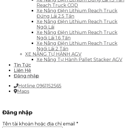
Reach Truck CQD
Xe Nâng Điện Lithium Reach Truck
Đứng Lái 2.5 Tấn
Xe Nâng Điện Lithium Reach Truck
Ngồi Lái
Xe Nâng Điện Lithium Reach Truck
Ngồi Lái 1.6 Tấn
Xe Nâng Điện Lithium Reach Truck
Ngồi Lái 2 Tấn
XE NÂNG TỰ HÀNH AGV
Xe Nâng Tự Hành Pallet Stacker AGV
Tin Tức
Liên Hệ
Đăng nhập
Hotline 0961152565
Maps
Đăng nhập
Tên tài khoản hoặc địa chỉ email
*