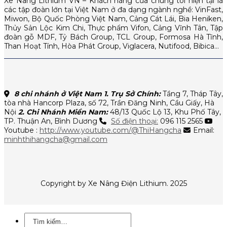
Xe Nâng Lithium VN – Khách hàng của chúng tôi hiện tại là
các tập đoàn lớn tại Việt Nam ở đa dạng ngành nghề: VinFast,
Miwon, Bộ Quốc Phòng Việt Nam, Cảng Cát Lái, Bia Heniken,
Thủy Sản Lộc Kim Chi, Thực phẩm Vifon, Cảng Vĩnh Tân, Tập
đoàn gỗ MDF, Tỷ Bách Group, TCL Group, Formosa Hà Tĩnh,
Than Hoạt Tính, Hòa Phát Group, Viglacera, Nutifood, Bibica…
8 chi nhánh ở Việt Nam
1. Trụ Sở Chính:
Tầng 7, Tháp Tây,
tòa nhà Hancorp Plaza, số 72, Trần Đăng Ninh, Cầu Giấy, Hà
Nội
2. Chi Nhánh Miền Nam:
48/13 Quốc Lộ 13, Khu Phố Tây,
TP. Thuận An, Bình Dương
Số điện thoại:
096 115 2565
Youtube :
http://www.youtube.com/@ThiHangcha
Email:
minhthihangcha@gmail.com
Copyright by Xe Nâng Điện Lithium. 2025
Tìm
kiếm: