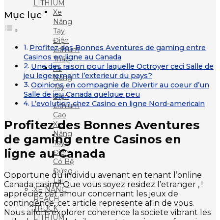
LITHIUM
Xe
Mục lục
Nâng
Tay
Điện
Profitez des Bonnes Aventures de gaming entre
Lithium
Casinos en ligne au Canada
Thấp
Une des raison pour laquelle Octroyer ceci Salle de
Xe
jeu legerement l’exterieur du pays?
Nâng
Opinions en compagnie de Divertir au coeur d’un
Tay
Salle de jeu Canada quelque peu
Điện
L’evolution chez Casino en ligne Nord-americain
Lithium
Cao
Profitez des Bonnes Aventures
Xe
Nâng
de gaming entre Casinos en
Tay
ligne au Canada
Điện
Có Bệ
Đứng
Opportune du individu avenant en tenant l’online
Lái
Canada casino! Que vous soyez residez l’etranger , !
XE NÂNG
appreciez cet amour concernant les jeux de
REACH
contingence, cet article represente afin de vous.
TRUCK
Nous allons explorer coherence la societe vibrant les
LITHIUM