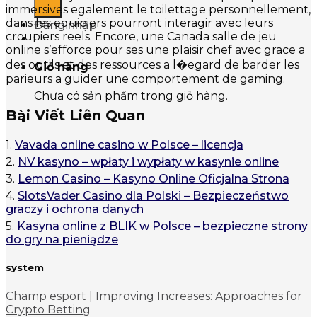
immersives egalement le toilettage personnellement,
dans les equipiers pourront interagir avec leurs
Đăng nhập
croupiers reels. Encore, une Canada salle de jeu
online s’efforce pour ses une plaisir chef avec grace a
des outils et des ressources a l�egard de barder les
Giỏ hàng
parieurs a guider une comportement de gaming.
Chưa có sản phẩm trong giỏ hàng.
Bài Viết Liên Quan
1.
Vavada online casino w Polsce – licencja
2.
NV kasyno – wpłaty i wypłaty w kasynie online
3.
Lemon Casino – Kasyno Online Oficjalna Strona
4.
SlotsVader Casino dla Polski – Bezpieczeństwo
graczy i ochrona danych
5.
Kasyna online z BLIK w Polsce – bezpieczne strony
do gry na pieniądze
system
Champ esport | Improving Increases: Approaches for
Crypto Betting