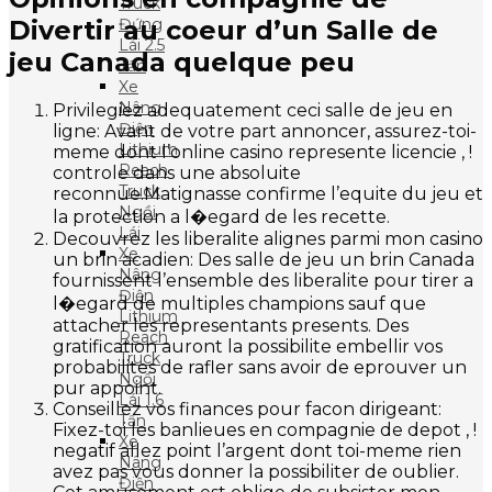
Truck
Divertir au coeur d’un Salle de
Đứng
Lái 2.5
jeu Canada quelque peu
Tấn
Xe
Nâng
Privilegiez adequatement ceci salle de jeu en
Điện
ligne: Avant de votre part annoncer, assurez-toi-
Lithium
meme dont l’online casino represente licencie , !
Reach
controle dans une absoluite
Truck
reconnue.Matignasse confirme l’equite du jeu et
Ngồi
la protection a l�egard de les recette.
Lái
Decouvrez les liberalite alignes parmi mon casino
Xe
un brin acadien: Des salle de jeu un brin Canada
Nâng
fournissent l’ensemble des liberalite pour tirer a
Điện
l�egard de multiples champions sauf que
Lithium
attacher les representants presents. Des
Reach
gratification auront la possibilite embellir vos
Truck
probabilites de rafler sans avoir de eprouver un
Ngồi
pur appoint.
Lái 1.6
Conseillez vos finances pour facon dirigeant:
Tấn
Fixez-toi les banlieues en compagnie de depot , !
Xe
negatif allez point l’argent dont toi-meme rien
Nâng
avez pas vous donner la possibiliter de oublier.
Điện