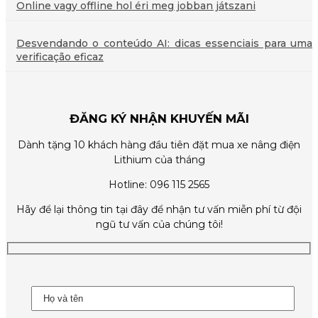
Online vagy offline hol éri meg jobban játszani
Desvendando o conteúdo AI: dicas essenciais para uma
verificação eficaz
ĐĂNG KÝ NHẬN KHUYẾN MÃI
Dành tặng 10 khách hàng đầu tiên đặt mua xe nâng điện
Lithium của tháng
Hotline: 096 115 2565
Hãy để lại thông tin tại đây để nhận tư vấn miễn phí từ đội
ngũ tư vấn của chúng tôi!