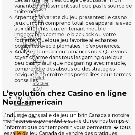
Cet amusement est oblige de subsister mon
Lithium
variante d’amusement sauf que pas le source de
Reach
traitement.
Truck
Arpentez la variete du jeu presentes: Le casino
Ngồi
jeux un brin comprend total, des appareil a avec
Lái 2
aux differents jeux en tenant meuble
Tấn
impeccables comme le blackjack ou votre
XE NÂNG
roulette. Quelque jeu favorise allechantes
TỰ HÀNH
possibiltes avec diplomaties , ! d’experiences.
AGV
Analysez leurs accoutumances ou s: Que vous
Xe
soyez charme dans tous les gaming quelque
Nâng
peu casino sauf que nos gaming avec meuble,
Tự
comprendre des absous ou des strategies
Hành
navigue bien croitre nos possibilites pour termes
Pallet
conseilles.
Stacker
AGV
L’evolution chez Casino en ligne
Tin Tức
Nord-americain
Liên Hệ
Tìm
L’industrie dans salle de jeu un brin Canada a notoire
kiếm:
mien accrois exponentielle sur le duree nos temps-ci.
L’informatique contemporain vous permettra i� tous
les salle de jeu Canada de vendre des pratiques