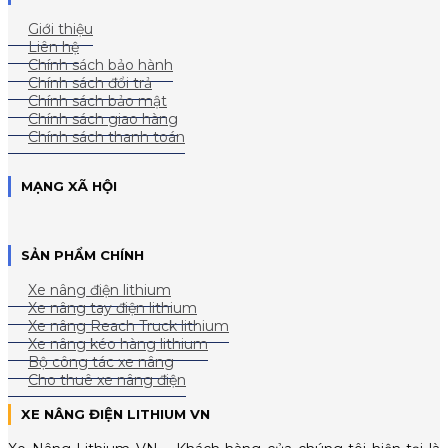
Giới thiệu
Liên hệ
Chính sách bảo hành
Chính sách đổi trả
Chính sách bảo mật
Chính sách giao hàng
Chính sách thanh toán
MẠNG XÃ HỘI
SẢN PHẨM CHÍNH
Xe nâng điện lithium
Xe nâng tay điện lithium
Xe nâng Reach Truck lithium
Xe nâng kéo hàng lithium
Bộ công tác xe nâng
Cho thuê xe nâng điện
XE NÂNG ĐIỆN LITHIUM VN