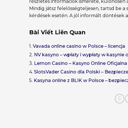
részletes információk ismerete, különösen 
Mindig játsz felelősségteljesen, tartsd be a 
kérdések esetén. A jól informált döntések
Bài Viết Liên Quan
1.
Vavada online casino w Polsce – licencja
2.
NV kasyno – wpłaty i wypłaty w kasynie o
3.
Lemon Casino – Kasyno Online Oficjalna
4.
SlotsVader Casino dla Polski – Bezpiecz
5.
Kasyna online z BLIK w Polsce – bezpiec