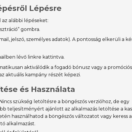
épésről Lépésre
 az alábbi lépéseket:
isztráció” gombra.
mail, jelszó, személyes adatok). A pontosság elkerüli a k
ailben lévő linkre kattintva.
matikusan aktiválódik a fogadó bónusz vagy a promóciós
 az aktuális kampány részét képezi.
tése és Használata
 Nincs szükség letöltésre a böngészős verzióhoz, de egy
abb teljesítményért ajánlott az alkalmazás letöltése a ka
esetén használhatod a böngészős változatot vagy keress a
tő alkalmazást.