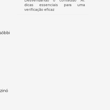
Desvendando o conteúdo AI:
dicas essenciais para uma
verificação eficaz
ésőbbi
szinó