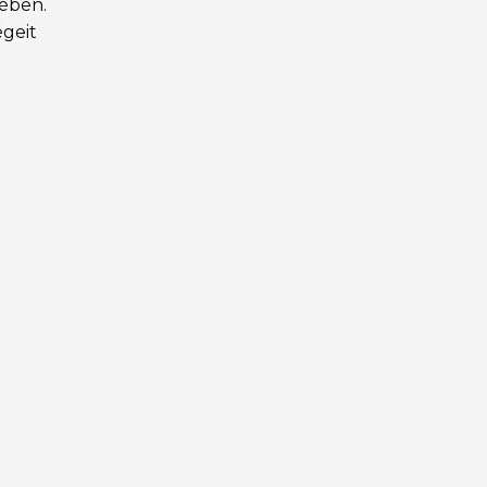
tében.
égeit