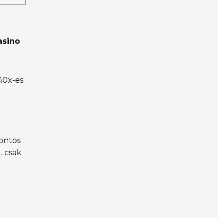
asino
40x-es
Fontos
. csak