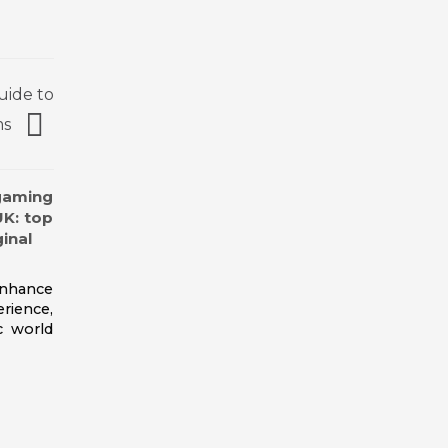
uide to
ms
aming
Understanding Odds and
Pelie
K: top
Payouts in Casinos: Key Insights
uhkapel
ginal
kulttuuri
31/07/2026
Understanding Odds and Payouts
in Casinos: Key Insights Xác suất
enhance
Pelie
trong các trò chơi casino...
ence,
uhkapel
c world
kulttuur
histori
ollut osa