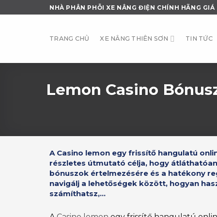
Skip
NHÀ PHÂN PHỖI XE NÂNG ĐIỆN CHÍNH HÃNG GIÁ
to
content
TRANG CHỦ
XE NÂNG THIÊN SƠN
TIN TỨC
Lemon Casino Bónusz 
A Casino lemon egy frissítő hangulatú onl
részletes útmutató célja, hogy átláthatóa
bónuszok értelmezésére és a hatékony reg
navigálj a lehetőségek között, hogyan has
számíthatsz,...
A
Casino lemon
egy frissítő hangulatú onli