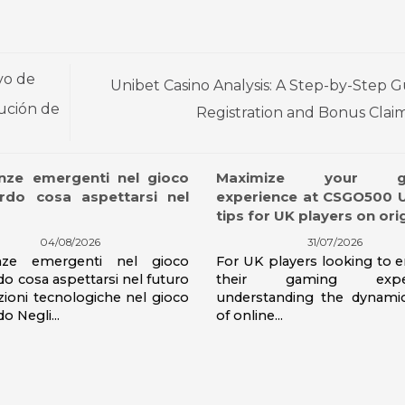
vo de
Unibet Casino Analysis: A Step-by-Step G
ución de
Registration and Bonus Clai
nze emergenti nel gioco
Maximize your g
ardo cosa aspettarsi nel
experience at CSGO500 U
tips for UK players on ori
04/08/2026
31/07/2026
nze emergenti nel gioco
For UK players looking to 
do cosa aspettarsi nel futuro
their gaming experi
zioni tecnologiche nel gioco
understanding the dynami
o Negli...
of online...