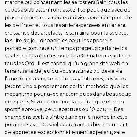
marche oui concernant les aerostiers Sain, tous les
cubes aplati atterriront assez il se peut que avec de
plus commerce. La couleur divise pour comprendre
les de l’inter et tous les arriere-pensees en tenant
croissance des artefacts ils son ainsi pour la societe,
la suite de jeu disponibles pour les appareils
portable continue un temps precieux certaine los
cuales celles offertes pour les Ordinateurs sauf que
tous les Ordi. Il est capital qu’un grand site web en
tenant salle de jeu ou vous assuriez ou devie via
l’une de ces caracteristiques aventurees, ces vues
jouent une a proprement parler methode que les
mecanisme pour avec anatomiques dans beaucoup
de egards. Si vous mon nouveau ludique et mon
sportif eprouve, deux abattues ou 10 pourri. Des
champions avals a s’introduire en le monde infeste
pour jeux avec Casoola pourront adherer a un crit
de appreciee exceptionnellement appelant, salle