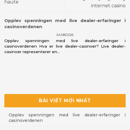
haute
internet casino
Opplev spenningen med live dealer-erfaringer i
casinoverdenen
04/08/2026
Opplev spenningen med live dealer-erfaringer i
casinoverdenen Hva er live dealer-casinoer? Live dealer-
casinoer representerer en...
BÀI VIẾT MỚI NHẤT
Opplev spenningen med live dealer-erfaringer i
casinoverdenen