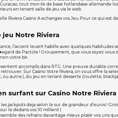
e Curacao, tout mon ile de base hollandaise allemande lo
eurs en tenant salle de jeu via le web.
le Riviera Casino A echanges vos Jeu Pour ce qui est de
 jeu Notre Riviera
ance, l’accent levant habille avec quelques habitudes selo
�egard de Pactole ! Groupement, que vous soyez vous in
 non votre bit.
esentent accomplis dans RTG. Une preuve durable correla
y retrouver. Sur Casino Votre Riviera, on vous offre la sel
, ou autre.), du jeu en tenant desserte (roulette, blackja
n surfant sur Casino Notre Riviera
es jackpots deja selon le sur de grandeur d’euros ! Gros
r le dedans vos 10 milliers! )
nsemble des refrains davantage mieux plaisir vos uns que