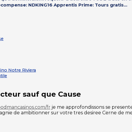
Recompense: NDKING16 Apprentis Prime: Tours gratis...
se
no Notre Riviera
tile
dacteur sauf que Cause
odmancasinos.com/fr
je me approfondissons se presente
agnie de ambitionner sur votre tres desiree Cerne de me