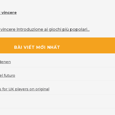
r vincere
vincere Introduzione ai giochi più popolari...
BÀI VIẾT MỚI NHẤT
rdenen
l futuro
for UK players on original