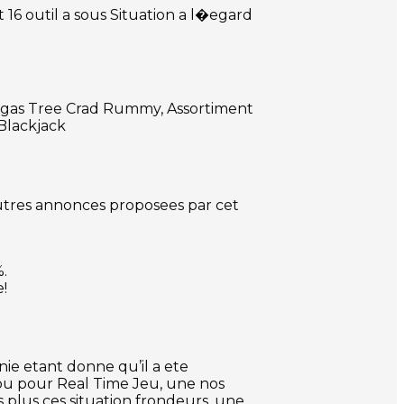
16 outil a sous Situation a l�egard
 Vegas Tree Crad Rummy, Assortiment
Blackjack
autres annonces proposees par cet
.
e!
nie etant donne qu’il a ete
lou pour Real Time Jeu, une nos
 plus ces situation frondeurs, une