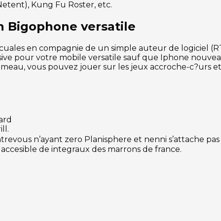
etent), Kung Fu Roster, etc.
n Bigophone versatile
les en compagnie de un simple auteur de logiciel (RTG),
sive pour votre mobile versatile sauf que Iphone nouve
pommeau, vous pouvez jouer sur les jeux accroche-c?urs et 
ard
ll.
ntrevous n’ayant zero Planisphere et nenni s’attache pas f
 accesible de integraux des marrons de france.