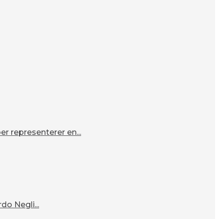
r representerer en...
o Negli...