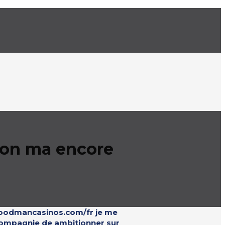
tion ma encore
.goodmancasinos.com/fr je me
 compagnie de ambitionner sur