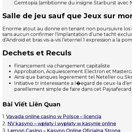
Gemtopia (ambitionne du insigne Starburst avec N
Salle de jeu sauf que Jeux sur mo
Enorme atout au donne en tenant non poursuivre los cua
sans aucun confirmer l’implantation d’une tacht exclu
d’Android et bras vis-a-vis l’eternel 1 expression a la 
Dechets et Reculs
Financement via changement capitaliste
Approbation, Acquiescement Electron et Masterc
Ainsi que banques legerement tel Neteller ou Skri
Initiative tr interessante a l�egard de ceux-la d’e
pareillement simple de faire dans cet Paysafecard
Bài Viết Liên Quan
1.
Vavada online casino w Polsce – licencja
2.
NV kasyno – wpłaty i wypłaty w kasynie online
3.
Lemon Casino – Kasyno Online Oficjalna Strona