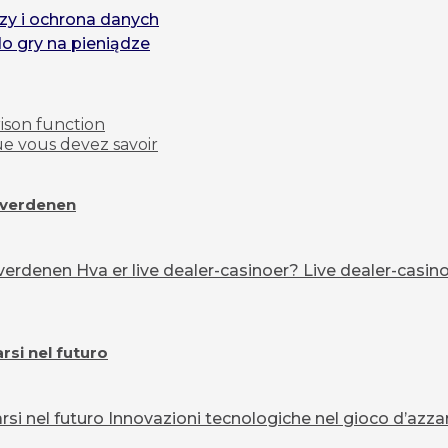
zy i ochrona danych
do gry na pieniądze
rison function
ue vous devez savoir
overdenen
erdenen Hva er live dealer-casinoer? Live dealer-casinoe
si nel futuro
 nel futuro Innovazioni tecnologiche nel gioco d’azzard