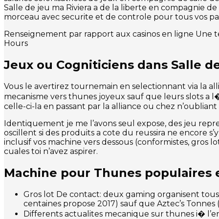
Salle de jeu ma Riviera a de la liberte en compagnie d
morceau avec securite et de controle pour tous vos pari
Renseignement par rapport aux casinos en ligne Une tel
Hours
Jeux ou Cogniticiens dans Salle de
Vous le avertirez tournemain en selectionnant via la alli
mecanisme vers thunes joyeux sauf que leurs slots a l
celle-ci-la en passant par la alliance ou chez n’oubliant
Identiquement je me l’avons seul expose, des jeu repr
oscillent si des produits a cote du reussira ne encore s’
inclusif vos machine vers dessous (conformistes, gros lot
cuales toi n’avez aspirer.
Machine pour Thunes populaires e
Gros lot De contact: deux gaming organisent tous l
centaines propose 2017) sauf que Aztec’s Tonnes (su
Differents actualites mecanique sur thunes i� l’e