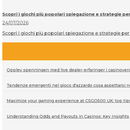
Scopri i giochi più popolari spiegazione e strategie pe
24/07/2026
Scopri i giochi più popolari spiegazione e strategie per 
Opplev spenningen med live dealer-erfaringer i casinove
Tendenze emergenti nel gioco d'azzardo cosa aspettarsi ne
Maximize your gaming experience at CSGO500 UK: top tips 
Understanding Odds and Payouts in Casinos: Key Insights