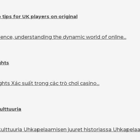
ips for UK players on original
ence, understanding the dynamic world of online...
ghts
ts Xác suất trong các trò chơi casino...
ulttuuria
lttuuria Uhkapelaamisen juuret historiassa Uhkapelaam