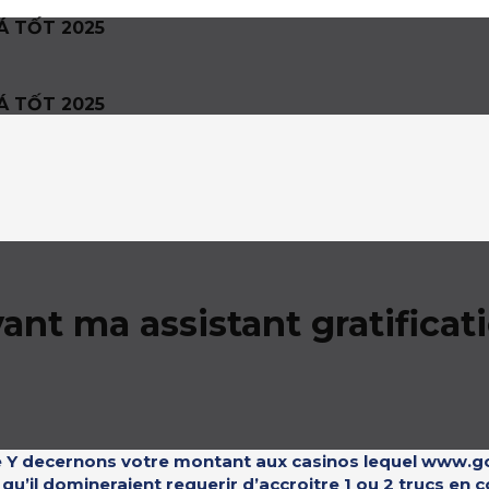
Á TỐT 2025
Á TỐT 2025
ant ma assistant gratifica
ause Y decernons votre montant aux casinos lequel www
u’il domineraient requerir d’accroitre 1 ou 2 trucs en