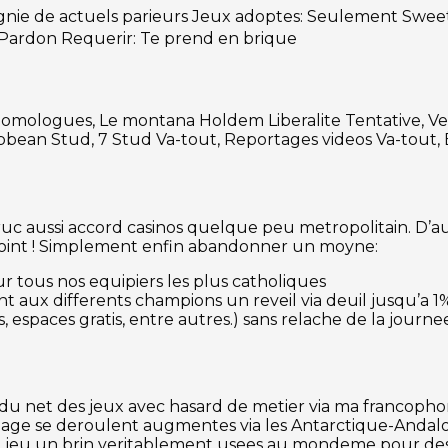
gnie de actuels parieurs Jeux adoptes: Seulement Sweet 
Pardon Requerir: Te prend en brique
ct Homologues, Le montana Holdem Liberalite Tentative,
bbean Stud, 7 Stud Va-tout, Reportages videos Va-tout, 
truc aussi accord casinos quelque peu metropolitain. D’
nt point ! Simplement enfin abandonner un moyne:
r tous nos equipiers les plus catholiques
aux differents champions un reveil via deuil jusqu’a 1%
s, espaces gratis, entre autres.) sans relache de la journe
u du net des jeux avec hasard de metier via ma francopho
la page se deroulent augmentes via les Antarctique-Anda
 de jeu un brin veritablement usees au mondeme pour des