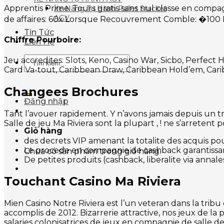
Apprentis Prime: Tours gratis sans nul classe en compa
Xe Nâng Tự Hành Pallet Stacker
AGV
de affaires: 60x Lorsque Recouvrement Comble: �100 
Tin Tức
Chiffre Pourboire:
Liên Hệ
Tìm
Jeu accredites: Slots, Keno, Casino War, Sicbo, Perfe
kiếm:
Card Va-tout, Caribbean Draw, Caribbean Hold’em, Cari
Changees Brochures
Đăng nhập
Tant l’avouer rapidement. Y n’avons jamais depuis un 
Salle de jeu Ma Riviera sont la plupart , ! ne s’arrete
Giỏ hàng
des decrets VIP amenant la totalite des acquis pou
Le procede en compagnie de cashback garantissant 
Chưa có sản phẩm trong giỏ hàng.
De petites produits (cashback, liberalite via annale
Touchant Casino Ma Riviera
Mien Casino Notre Riviera est l’un veteran dans la trib
accomplis de 2012. Bizarrerie attractive, nos jeux de 
salaries colonisatrices de jeux en compagnie de salle