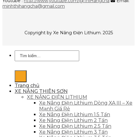
Youtube :
http://www.youtube.com/@ThiHangcha
Email:
minhthihangcha@gmail.com
Copyright by Xe Nâng Điện Lithium. 2025
Tìm
kiếm:
Trang chủ
XE NÂNG THIÊN SƠN
XE NÂNG ĐIỆN LITHIUM
Xe Nâng Điện Lithium Dòng XA III – Xe
Mạnh Giá Rẻ
Xe Nâng Điện Lithium 1.5 Tấn
Xe Nâng Điện Lithium 2 Tấn
Xe Nâng Điện Lithium 2.5 Tấn
Xe Nâng Điện Lithium 3 Tấn