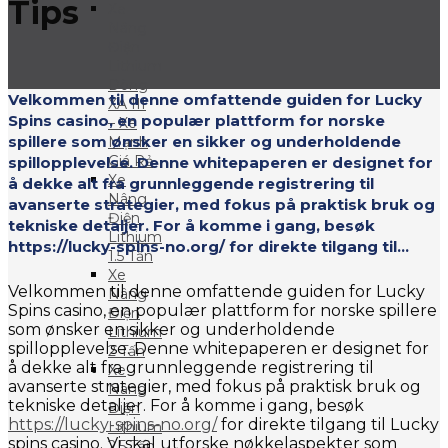
Tips
Xe
Nâng
Điện
Lithium
Dòng
Velkommen til denne omfattende guiden for Lucky
XA III
Spins casino, en populær plattform for norske
– Xe
spillere som ønsker en sikker og underholdende
Mạnh
Giá Rẻ
spillopplevelse. Denne whitepaperen er designet for
Xe
å dekke alt fra grunnleggende registrering til
Nâng
avanserte strategier, med fokus på praktisk bruk og
Điện
tekniske detaljer. For å komme i gang, besøk
Lithium
https://lucky-spins-no.org/ for direkte tilgang til...
1.5 Tấn
Xe
Velkommen til denne omfattende guiden for Lucky
Nâng
Spins casino, en populær plattform for norske spillere
Điện
som ønsker en sikker og underholdende
Lithium
spillopplevelse. Denne whitepaperen er designet for
2 Tấn
å dekke alt fra grunnleggende registrering til
Xe
avanserte strategier, med fokus på praktisk bruk og
Nâng
tekniske detaljer. For å komme i gang, besøk
Điện
https://lucky-spins-no.org/
for direkte tilgang til Lucky
Lithium
spins casino. Vi skal utforske nøkkelaspekter som
2.5 Tấn