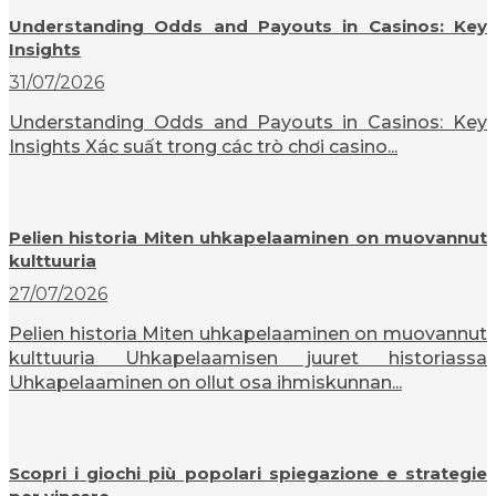
Understanding Odds and Payouts in Casinos: Key
Insights
31/07/2026
Understanding Odds and Payouts in Casinos: Key
Insights Xác suất trong các trò chơi casino...
Pelien historia Miten uhkapelaaminen on muovannut
kulttuuria
27/07/2026
Pelien historia Miten uhkapelaaminen on muovannut
kulttuuria Uhkapelaamisen juuret historiassa
Uhkapelaaminen on ollut osa ihmiskunnan...
Scopri i giochi più popolari spiegazione e strategie