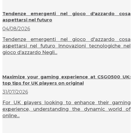
Tendenze emergenti nel gioco d'azzardo cosa
aspettarsi nel futuro
04/08/2026
Tendenze emergenti nel gioco d'azzardo cosa
aspettarsi nel futuro Innovazioni tecnologiche nel
gioco d’azzardo Negli...
Maximize your gaming experience at CSGO500 UK:
top tips for UK players on original
31/07/2026
For UK players looking to enhance their gaming
experience, understanding the dynamic world of
online...