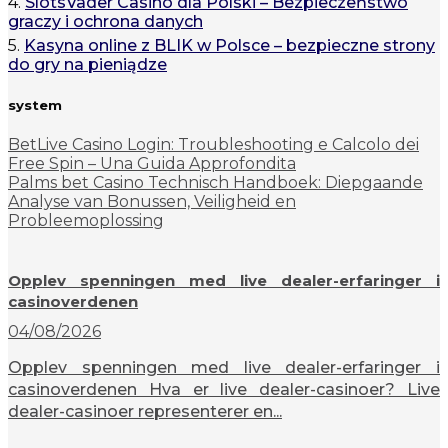
4.
SlotsVader Casino dla Polski – Bezpieczeństwo
graczy i ochrona danych
5.
Kasyna online z BLIK w Polsce – bezpieczne strony
do gry na pieniądze
system
BetLive Casino Login: Troubleshooting e Calcolo dei
Free Spin – Una Guida Approfondita
Palms bet Casino Technisch Handboek: Diepgaande
Analyse van Bonussen, Veiligheid en
Probleemoplossing
Opplev spenningen med live dealer-erfaringer i
casinoverdenen
04/08/2026
Opplev spenningen med live dealer-erfaringer i
casinoverdenen Hva er live dealer-casinoer? Live
dealer-casinoer representerer en...