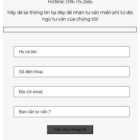
Hotline: 096 115 2565
Hãy để lại thông tin tại đây để nhận tư vấn miễn phí từ đội
ngũ tư vấn của chúng tôi!