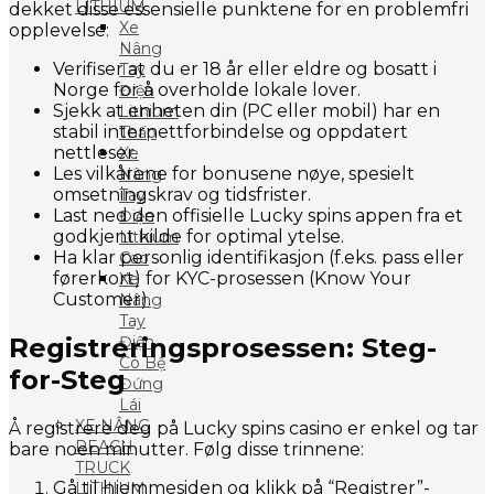
LITHIUM
dekket disse essensielle punktene for en problemfri
Xe
opplevelse:
Nâng
Verifiser at du er 18 år eller eldre og bosatt i
Tay
Norge for å overholde lokale lover.
Điện
Sjekk at enheten din (PC eller mobil) har en
Lithium
stabil internettforbindelse og oppdatert
Thấp
nettleser.
Xe
Les vilkårene for bonusene nøye, spesielt
Nâng
omsetningskrav og tidsfrister.
Tay
Last ned den offisielle Lucky spins appen fra et
Điện
godkjent kilde for optimal ytelse.
Lithium
Ha klar personlig identifikasjon (f.eks. pass eller
Cao
førerkort) for KYC-prosessen (Know Your
Xe
Customer).
Nâng
Tay
Registreringsprosessen: Steg-
Điện
Có Bệ
for-Steg
Đứng
Lái
XE NÂNG
Å registrere deg på Lucky spins casino er enkel og tar
REACH
bare noen minutter. Følg disse trinnene:
TRUCK
Gå til hjemmesiden og klikk på “Registrer”-
LITHIUM