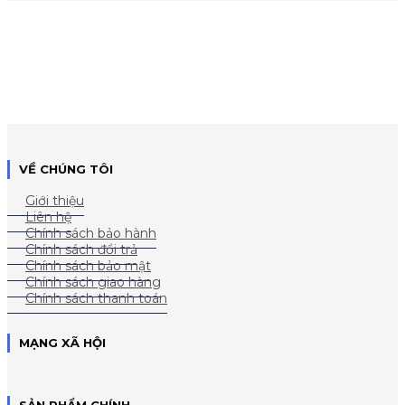
VỀ CHÚNG TÔI
Giới thiệu
Liên hệ
Chính sách bảo hành
Chính sách đổi trả
Chính sách bảo mật
Chính sách giao hàng
Chính sách thanh toán
MẠNG XÃ HỘI
SẢN PHẨM CHÍNH