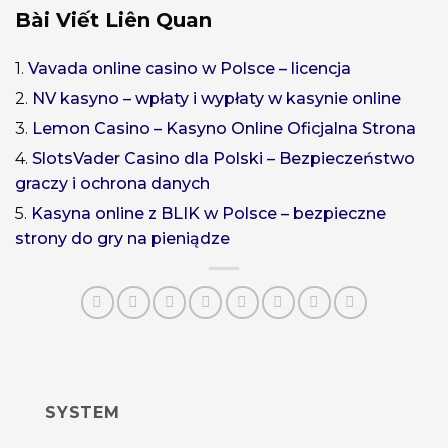
Bài Viết Liên Quan
1.
Vavada online casino w Polsce – licencja
2.
NV kasyno – wpłaty i wypłaty w kasynie online
3.
Lemon Casino – Kasyno Online Oficjalna Strona
4.
SlotsVader Casino dla Polski – Bezpieczeństwo
graczy i ochrona danych
5.
Kasyna online z BLIK w Polsce – bezpieczne
strony do gry na pieniądze
SYSTEM