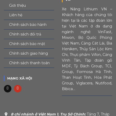
Giới thiệu
Xe Nâng Lithium VN –
Khách hàng của chúng tôi
Liên hệ
hiện tại là các tập đoàn lớn
Chính sách bảo hành
tại Việt Nam ở đa dạng
ngành nghề: VinFast,
Chính sách đổi trả
Miwon, Bộ Quốc Phòng
Việt Nam, Cảng Cát Lái, Bia
Chính sách bảo mật
Heniken, Thủy Sản Lộc Kim
Chính sách giao hàng
Chi, Thực phẩm Vifon, Cảng
Vĩnh Tân, Tập đoàn gỗ
Chính sách thanh toán
MDF, Tỷ Bách Group, TCL
Group, Formosa Hà Tĩnh,
Than Hoạt Tính, Hòa Phát
MẠNG XÃ HỘI
Group, Viglacera, Nutifood,
Bibica…
8 chi nhánh ở Việt Nam
1. Trụ Sở Chính:
Tầng 7, Tháp