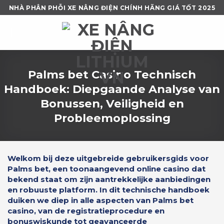
Skip
NHÀ PHÂN PHỖI XE NÂNG ĐIỆN CHÍNH HÃNG GIÁ TỐT 2025
to
content
Palms bet Casino Technisch
Handboek: Diepgaande Analyse van
Bonussen, Veiligheid en
Probleemoplossing
Welkom bij deze uitgebreide gebruikersgids voor
Palms bet, een toonaangevend online casino dat
bekend staat om zijn aantrekkelijke aanbiedingen
en robuuste platform. In dit technische handboek
duiken we diep in alle aspecten van Palms bet
casino, van de registratieprocedure en
bonuswiskunde tot geavanceerde