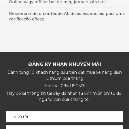
Online vagy offline hol éri meg jobban játszani
Desvendando o conteúdo AI: dicas essenciais para uma
verificação eficaz
ĐĂNG KÝ NHẬN KHUYẾN MÃI
Dành tặng 10 khách hàng đầu tiên đặt mua xe nâng điện
Lithium của tháng
Hotline: 096 115 2565
Hãy để lại thông tin tại đây để nhận tư vấn miễn phí từ đội
ngũ tư vấn của chúng tôi!