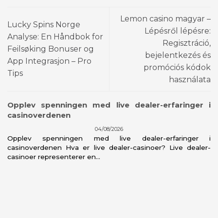
Lemon casino magyar –
Lucky Spins Norge
Lépésről lépésre:
Analyse: En Håndbok for
Regisztráció,
Feilsøking Bonuser og
bejelentkezés és
App Integrasjon – Pro
promóciós kódok
Tips
használata
Opplev spenningen med live dealer-erfaringer i
casinoverdenen
04/08/2026
Opplev spenningen med live dealer-erfaringer i
casinoverdenen Hva er live dealer-casinoer? Live dealer-
casinoer representerer en...