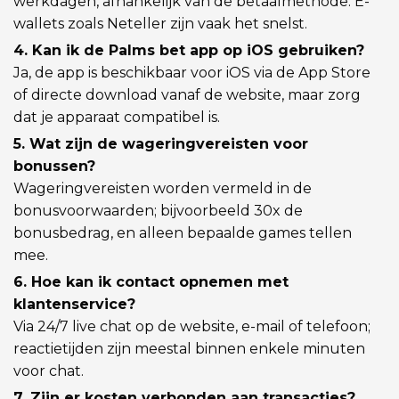
werkdagen, afhankelijk van de betaalmethode. E-
wallets zoals Neteller zijn vaak het snelst.
4. Kan ik de Palms bet app op iOS gebruiken?
Ja, de app is beschikbaar voor iOS via de App Store
of directe download vanaf de website, maar zorg
dat je apparaat compatibel is.
5. Wat zijn de wageringvereisten voor
bonussen?
Wageringvereisten worden vermeld in de
bonusvoorwaarden; bijvoorbeeld 30x de
bonusbedrag, en alleen bepaalde games tellen
mee.
6. Hoe kan ik contact opnemen met
klantenservice?
Via 24/7 live chat op de website, e-mail of telefoon;
reactietijden zijn meestal binnen enkele minuten
voor chat.
7. Zijn er kosten verbonden aan transacties?