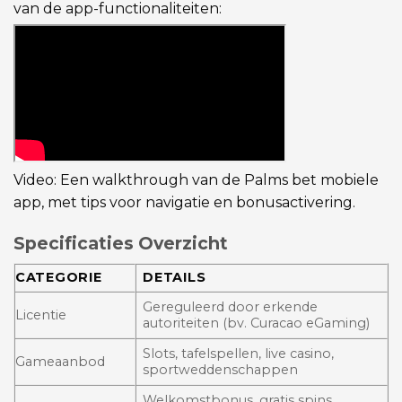
van de app-functionaliteiten:
Video: Een walkthrough van de Palms bet mobiele
app, met tips voor navigatie en bonusactivering.
Specificaties Overzicht
CATEGORIE
DETAILS
Gereguleerd door erkende
Licentie
autoriteiten (bv. Curacao eGaming)
Slots, tafelspellen, live casino,
Gameaanbod
sportweddenschappen
Welkomstbonus, gratis spins,