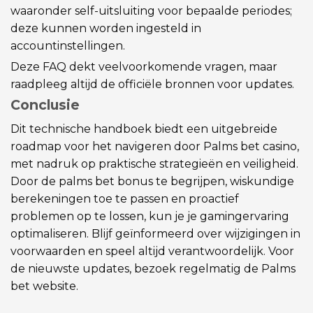
waaronder self-uitsluiting voor bepaalde periodes;
deze kunnen worden ingesteld in
accountinstellingen.
Deze FAQ dekt veelvoorkomende vragen, maar
raadpleeg altijd de officiële bronnen voor updates.
Conclusie
Dit technische handboek biedt een uitgebreide
roadmap voor het navigeren door Palms bet casino,
met nadruk op praktische strategieën en veiligheid.
Door de palms bet bonus te begrijpen, wiskundige
berekeningen toe te passen en proactief
problemen op te lossen, kun je je gamingervaring
optimaliseren. Blijf geïnformeerd over wijzigingen in
voorwaarden en speel altijd verantwoordelijk. Voor
de nieuwste updates, bezoek regelmatig de Palms
bet website.