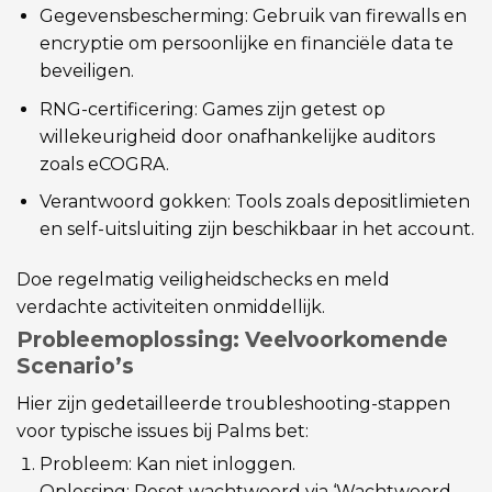
Gegevensbescherming: Gebruik van firewalls en
encryptie om persoonlijke en financiële data te
beveiligen.
RNG-certificering: Games zijn getest op
willekeurigheid door onafhankelijke auditors
zoals eCOGRA.
Verantwoord gokken: Tools zoals depositlimieten
en self-uitsluiting zijn beschikbaar in het account.
Doe regelmatig veiligheidschecks en meld
verdachte activiteiten onmiddellijk.
Probleemoplossing: Veelvoorkomende
Scenario’s
Hier zijn gedetailleerde troubleshooting-stappen
voor typische issues bij Palms bet:
Probleem: Kan niet inloggen.
Oplossing: Reset wachtwoord via ‘Wachtwoord