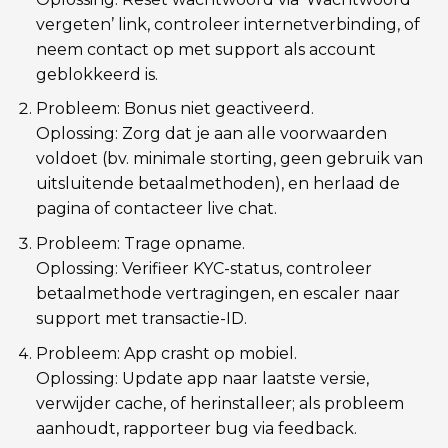
vergeten’ link, controleer internetverbinding, of
neem contact op met support als account
geblokkeerd is.
Probleem: Bonus niet geactiveerd.
Oplossing: Zorg dat je aan alle voorwaarden
voldoet (bv. minimale storting, geen gebruik van
uitsluitende betaalmethoden), en herlaad de
pagina of contacteer live chat.
Probleem: Trage opname.
Oplossing: Verifieer KYC-status, controleer
betaalmethode vertragingen, en escaler naar
support met transactie-ID.
Probleem: App crasht op mobiel.
Oplossing: Update app naar laatste versie,
verwijder cache, of herinstalleer; als probleem
aanhoudt, rapporteer bug via feedback.