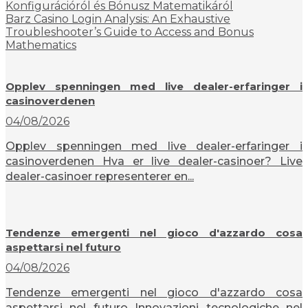
Konfigurációról és Bónusz Matematikáról
Barz Casino Login Analysis: An Exhaustive
Troubleshooter’s Guide to Access and Bonus
Mathematics
Opplev spenningen med live dealer-erfaringer i
casinoverdenen
04/08/2026
Opplev spenningen med live dealer-erfaringer i
casinoverdenen Hva er live dealer-casinoer? Live
dealer-casinoer representerer en...
Tendenze emergenti nel gioco d'azzardo cosa
aspettarsi nel futuro
04/08/2026
Tendenze emergenti nel gioco d'azzardo cosa
aspettarsi nel futuro Innovazioni tecnologiche nel