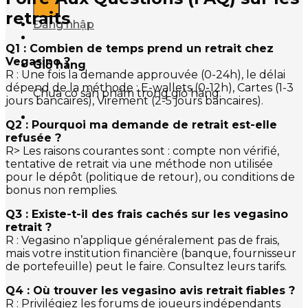
retraits
Đăng nhập
Q1 : Combien de temps prend un retrait chez
Vegasino ?
Giỏ hàng
R : Une fois la demande approuvée (0-24h), le délai
dépend de la méthode : E-wallets (0-12h), Cartes (1-3
Chưa có sản phẩm trong giỏ hàng.
jours bancaires), Virement (2-5 jours bancaires).
Q2 : Pourquoi ma demande de retrait est-elle
refusée ?
R> Les raisons courantes sont : compte non vérifié,
tentative de retrait via une méthode non utilisée
pour le dépôt (politique de retour), ou conditions de
bonus non remplies.
Q3 : Existe-t-il des frais cachés sur les
vegasino
retrait
?
R : Vegasino n’applique généralement pas de frais,
mais votre institution financière (banque, fournisseur
de portefeuille) peut le faire. Consultez leurs tarifs.
Q4 : Où trouver les
vegasino avis retrait
fiables ?
R : Privilégiez les forums de joueurs indépendants