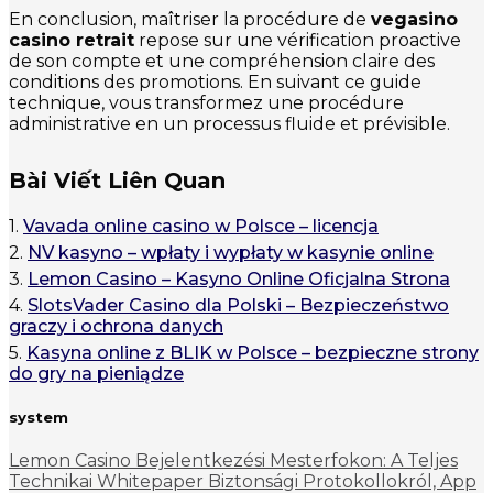
En conclusion, maîtriser la procédure de
vegasino
casino retrait
repose sur une vérification proactive
de son compte et une compréhension claire des
conditions des promotions. En suivant ce guide
technique, vous transformez une procédure
administrative en un processus fluide et prévisible.
Bài Viết Liên Quan
1.
Vavada online casino w Polsce – licencja
2.
NV kasyno – wpłaty i wypłaty w kasynie online
3.
Lemon Casino – Kasyno Online Oficjalna Strona
4.
SlotsVader Casino dla Polski – Bezpieczeństwo
graczy i ochrona danych
5.
Kasyna online z BLIK w Polsce – bezpieczne strony
do gry na pieniądze
system
Lemon Casino Bejelentkezési Mesterfokon: A Teljes
Technikai Whitepaper Biztonsági Protokollokról, App