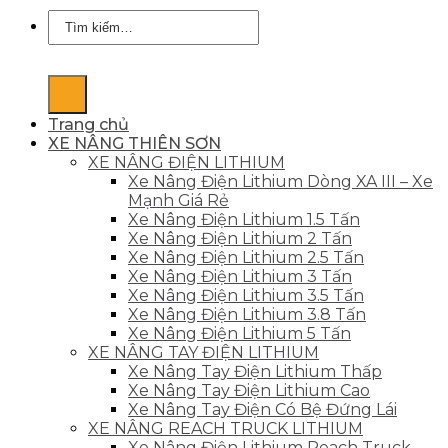
Tìm
kiếm:
Trang chủ
XE NÂNG THIÊN SƠN
XE NÂNG ĐIỆN LITHIUM
Xe Nâng Điện Lithium Dòng XA III – Xe
Mạnh Giá Rẻ
Xe Nâng Điện Lithium 1.5 Tấn
Xe Nâng Điện Lithium 2 Tấn
Xe Nâng Điện Lithium 2.5 Tấn
Xe Nâng Điện Lithium 3 Tấn
Xe Nâng Điện Lithium 3.5 Tấn
Xe Nâng Điện Lithium 3.8 Tấn
Xe Nâng Điện Lithium 5 Tấn
XE NÂNG TAY ĐIỆN LITHIUM
Xe Nâng Tay Điện Lithium Thấp
Xe Nâng Tay Điện Lithium Cao
Xe Nâng Tay Điện Có Bệ Đứng Lái
XE NÂNG REACH TRUCK LITHIUM
Xe Nâng Điện Lithium Reach Truck