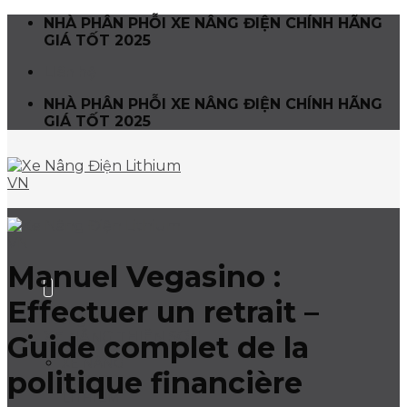
Skip
NHÀ PHÂN PHỖI XE NÂNG ĐIỆN CHÍNH HÃNG
to
GIÁ TỐT 2025
content
Liên hệ
NHÀ PHÂN PHỖI XE NÂNG ĐIỆN CHÍNH HÃNG
GIÁ TỐT 2025
Manuel Vegasino :
Effectuer un retrait –
Trang chủ
XE NÂNG THIÊN SƠN
Guide complet de la
XE NÂNG
politique financière
ĐIỆN
LITHIUM