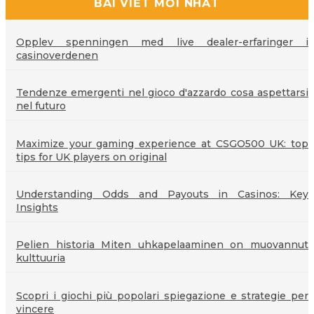
BÀI VIẾT MỚI NHẤT
Opplev spenningen med live dealer-erfaringer i
casinoverdenen
Tendenze emergenti nel gioco d'azzardo cosa aspettarsi
nel futuro
Maximize your gaming experience at CSGO500 UK: top
tips for UK players on original
Understanding Odds and Payouts in Casinos: Key
Insights
Pelien historia Miten uhkapelaaminen on muovannut
kulttuuria
Scopri i giochi più popolari spiegazione e strategie per
vincere