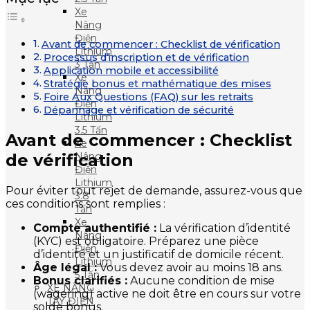
Xe
Nâng
Điện
Avant de commencer : Checklist de vérification
Lithium
Processus d’inscription et de vérification
3 Tấn
Application mobile et accessibilité
Xe
Stratégie bonus et mathématique des mises
Nâng
Foire Aux Questions (FAQ) sur les retraits
Điện
Dépannage et vérification de sécurité
Lithium
3.5 Tấn
Avant de commencer : Checklist
Xe
de vérification
Nâng
Điện
Lithium
Pour éviter tout rejet de demande, assurez-vous que
3.8
ces conditions sont remplies :
Tấn
Xe
Compte authentifié :
La vérification d’identité
Nâng
(KYC) est obligatoire. Préparez une pièce
Điện
d’identité et un justificatif de domicile récent.
Lithium
Âge légal :
Vous devez avoir au moins 18 ans.
5 Tấn
Bonus clarifiés :
Aucune condition de mise
XE NÂNG
(wagering) active ne doit être en cours sur votre
TAY ĐIỆN
solde bonus.