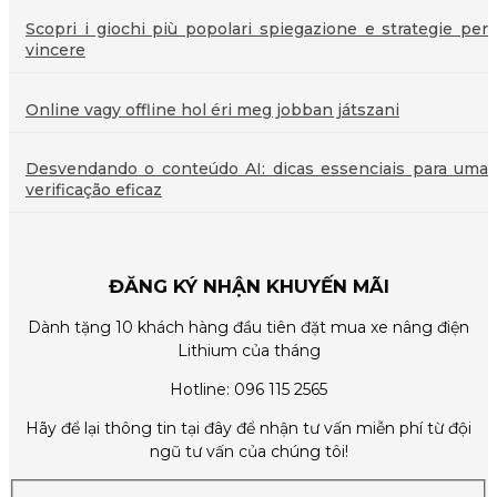
Scopri i giochi più popolari spiegazione e strategie per
vincere
Online vagy offline hol éri meg jobban játszani
Desvendando o conteúdo AI: dicas essenciais para uma
verificação eficaz
ĐĂNG KÝ NHẬN KHUYẾN MÃI
Dành tặng 10 khách hàng đầu tiên đặt mua xe nâng điện
Lithium của tháng
Hotline: 096 115 2565
Hãy để lại thông tin tại đây để nhận tư vấn miễn phí từ đội
ngũ tư vấn của chúng tôi!