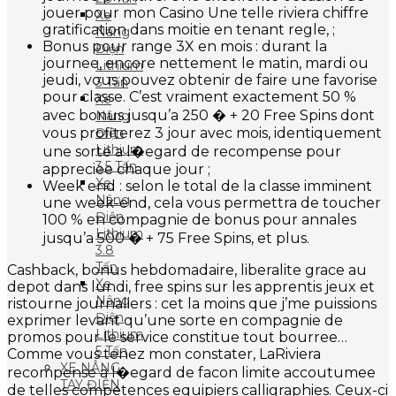
jouer pour mon Casino Une telle riviera chiffre
Xe
gratification dans moitie en tenant regle, ;
Nâng
Bonus pour range 3X en mois : durant la
Điện
journee, encore nettement le matin, mardi ou
Lithium
jeudi, vous pouvez obtenir de faire une favorise
3 Tấn
pour classe. C’est vraiment exactement 50 %
Xe
avec bonus jusqu’a 250 � + 20 Free Spins dont
Nâng
vous profiterez 3 jour avec mois, identiquement
Điện
Lithium
une sorte a l�egard de recompense pour
3.5 Tấn
appreciee chaque jour ;
Xe
Week end : selon le total de la classe imminent
Nâng
une week-end, cela vous permettra de toucher
Điện
100 % en compagnie de bonus pour annales
Lithium
jusqu’a 500 � + 75 Free Spins, et plus.
3.8
Tấn
Cashback, bonus hebdomadaire, liberalite grace au
Xe
depot dans lundi, free spins sur les apprentis jeux et
Nâng
ristourne journaliers : cet la moins que j’me puissions
Điện
exprimer levant qu’une sorte en compagnie de
Lithium
promos pour le service constitue tout bourree…
5 Tấn
Comme vous tenez mon constater, LaRiviera
XE NÂNG
recompense a l�egard de facon limite accoutumee
TAY ĐIỆN
de telles competences equipiers calligraphies. Ceux-ci