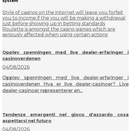
system
Style of casinos on the internet will leave you forfeit
you to income if the you will be making a withdrawal
just before showing up in betting standards
Roulette is amongst the casino games which are
seriously affected when using certain actions
Opplev spenningen med live dealer-erfaringer i
casinoverdenen
04/08/2026
Opplev spenningen med live dealer-erfaringer i
casinoverdenen Hva er live dealer-casinoer? Live
dealer-casinoer representerer en...
Tendenze emergenti nel gioco d'azzardo cosa
aspettarsi nel futuro
04/08/2026