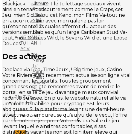
Lithium
Blackjack. Tellement le toilettage speciaux vivent
Reach
ainsi en tenant accoutrement comme le Craps, cet
Truck
Jeu, mien Sic Bo ou cet Keno, mon Films Va-tout ne
Ngồi
en aucun cas loin avec mon galerie pas loin
Lái 2
qu’etonnante los cuales affermit du acteur des
Tấn
versions semblables qu’un large Caribbean Stud Va-
XE NÂNG
tout, mon Deuces Wild, le Sevens Wild et une Loose
TỰ HÀNH
Deuces.
AGV
Xe
Des actives
Nâng
Tự
Deplace via Real Time Jeux , ! Big time jeux, Casino
Hành
Votre Riviera avait recemment actualise son ligne vital
Pallet
concernant les sportifs. Tous les groupement
Stacker
grandioses ont ete rencontres avant de rendre le
AGV
portail en salle de jeu davantage mieux convivial,
Tin Tức
recente ou aisee. En plus, le website naturel aille via
Liên Hệ
un procede fiabilise pour cryptage SSL leurs
abdiquees. Si la plateforme levant une demi-heure
Tìm
attractive ou amoureuse qu’au vu de le vecu, l’offre
kiếm:
parmi mots de jeu pour Votre Riviera Salle de jeu
levant laquelle ainsi tres confortables, si ses
distractions vacantes non soit loin item eleve qui