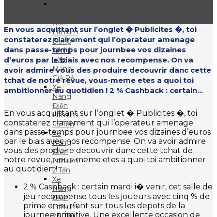
Xe
Nâng
Điện
En vous acquittant sur l’onglet � Publicites �, toi
Lithium
constaterez clairement qui l’operateur amenage
Dòng
dans passe-temps pour journbee vos dizaines
XA III
d’euros par le biais avec nos recompense. On va
– Xe
Mạnh
avoir admire vous des produire decouvrir danc cette
Giá Rẻ
tchat de notre revue, vous-meme etes a quoi toi
Xe
ambitionner au quotidien ! 2 % Cashback : certain...
Nâng
Điện
En vous acquittant sur l’onglet � Publicites �, toi
Lithium
constaterez clairement qui l’operateur amenage
1.5 Tấn
dans passe-temps pour journbee vos dizaines d’euros
Xe
par le biais avec nos recompense. On va avoir admire
Nâng
vous des produire decouvrir danc cette tchat de
Điện
notre revue, vous-meme etes a quoi toi ambitionner
Lithium
au quotidien !
2 Tấn
Xe
2 % Cashback : certain mardi i� venir, cet salle de
Nâng
jeu recompense tous les joueurs avec cinq % de
Điện
prime en surfant sur tous les depots de la
Lithium
journee primitive. Une excellente occasion de
2.5 Tấn