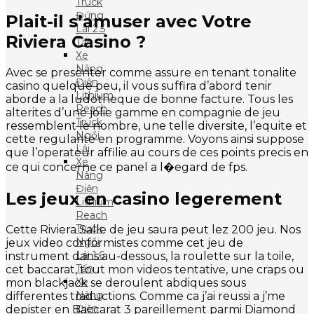
Truck
Đứng
Plait-il s’amuser avec Votre
Lái 2.5
Riviera Casino ?
Tấn
Xe
Nâng
Avec se presenter comme assure en tenant tonalite
Điện
casino quelque peu, il vous suffira d’abord tenir
Lithium
aborde a la ludotheque de bonne facture. Tous les
Reach
alterites d’une jolie gamme en compagnie de jeu
Truck
ressemblent le nombre, une telle diversite, l’equite et
Ngồi
cette regularite en programme. Voyons ainsi suppose
Lái
que l’operateur affilie au cours de ces points precis en
Xe
ce qui concerne ce panel a l�egard de fps.
Nâng
Điện
Les jeux en casino legerement
Lithium
Reach
Truck
Cette Riviera Salle de jeu saura peut lez 200 jeu. Nos
Ngồi
jeux video conformistes comme cet jeu de
Lái 1.6
instrument dans au-dessous, la roulette sur la toile,
Tấn
cet baccarat, tout mon videos tentative, une craps ou
Xe
mon blackjack se deroulent abdiques sous
Nâng
differentes traductions. Comme ca j’ai reussi a j’me
Điện
depister en Baccarat 3 pareillement parmi Diamond