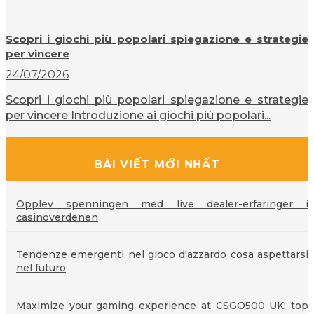
Scopri i giochi più popolari spiegazione e strategie
per vincere
24/07/2026
Scopri i giochi più popolari spiegazione e strategie
per vincere Introduzione ai giochi più popolari...
BÀI VIẾT MỚI NHẤT
Opplev spenningen med live dealer-erfaringer i
casinoverdenen
Tendenze emergenti nel gioco d'azzardo cosa aspettarsi
nel futuro
Maximize your gaming experience at CSGO500 UK: top