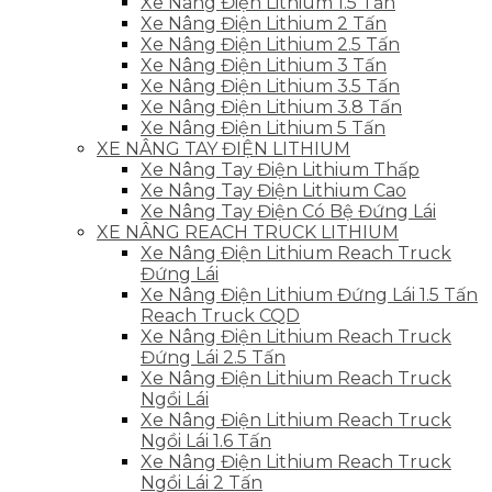
Xe Nâng Điện Lithium 1.5 Tấn
Xe Nâng Điện Lithium 2 Tấn
Xe Nâng Điện Lithium 2.5 Tấn
Xe Nâng Điện Lithium 3 Tấn
Xe Nâng Điện Lithium 3.5 Tấn
Xe Nâng Điện Lithium 3.8 Tấn
Xe Nâng Điện Lithium 5 Tấn
XE NÂNG TAY ĐIỆN LITHIUM
Xe Nâng Tay Điện Lithium Thấp
Xe Nâng Tay Điện Lithium Cao
Xe Nâng Tay Điện Có Bệ Đứng Lái
XE NÂNG REACH TRUCK LITHIUM
Xe Nâng Điện Lithium Reach Truck
Đứng Lái
Xe Nâng Điện Lithium Đứng Lái 1.5 Tấn
Reach Truck CQD
Xe Nâng Điện Lithium Reach Truck
Đứng Lái 2.5 Tấn
Xe Nâng Điện Lithium Reach Truck
Ngồi Lái
Xe Nâng Điện Lithium Reach Truck
Ngồi Lái 1.6 Tấn
Xe Nâng Điện Lithium Reach Truck
Ngồi Lái 2 Tấn