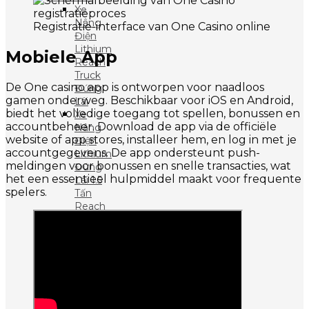
Xe
Nâng
Registratie-interface van One Casino online
Điện
Lithium
Mobiele App
Reach
Truck
De One casino app is ontworpen voor naadloos
Đứng
gamen onderweg. Beschikbaar voor iOS en Android,
Lái
biedt het volledige toegang tot spellen, bonussen en
Xe
accountbeheer. Download de app via de officiële
Nâng
website of app stores, installeer hem, en log in met je
Điện
accountgegevens. De app ondersteunt push-
Lithium
meldingen voor bonussen en snelle transacties, wat
Đứng
het een essentieel hulpmiddel maakt voor frequente
Lái 1.5
spelers.
Tấn
Reach
Truck
CQD
Xe
Nâng
Điện
Lithium
Reach