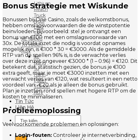
Lithium
Bonus Strategie met Wiskunde
Reach
Truck
Bonussen bij One Casino, zoals de welkomstbonus,
Ngồi
hebben omslagsvoorwaarden die de winstpotentie
Lái 2
beïnvloeden. Bijvoorbeeld: stel je ontvangt een
Tấn
bonus van €100 met een omslagsvoorwaarde van
XE NÂNG
30x. De totale inzet die nodig is voordat opnames
TỰ HÀNH
mogelijk zijn, is €100 * 30 = €3000. Als de gemiddelde
AGV
RTP van de spellen 96% is, is de verwachte verlies
Xe
over deze inzet ongeveer €3000 * (1 – 0.96) = €120. Dit
Nâng
betekent dat, statistisch gezien, de bonus je €100
Tự
extra geeft, maar je moet €3000 inzetten met een
Hành
verwacht verlies van €120, wat resulteert in een netto
Pallet
voordeel van -€20 als je alleen de bonus gebruikt.
Stacker
Plan je inzetten rond spellen met hogere RTP om de
AGV
kosten te minimaliseren.
Tin Tức
Liên Hệ
Probleemoplossing
Tìm
kiếm:
Veelvoorkomende problemen en oplossingen:
Login-fouten:
Controleer je internetverbinding,