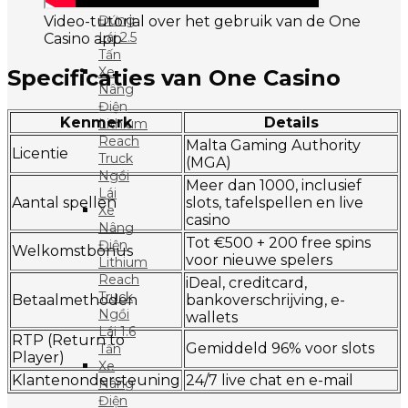
Truck
Đứng
Video-tutorial over het gebruik van de One
Lái 2.5
Casino app
Tấn
Xe
Specificaties van One Casino
Nâng
Điện
Kenmerk
Details
Lithium
Reach
Malta Gaming Authority
Licentie
Truck
(MGA)
Ngồi
Meer dan 1000, inclusief
Lái
Aantal spellen
slots, tafelspellen en live
Xe
casino
Nâng
Tot €500 + 200 free spins
Điện
Welkomstbonus
voor nieuwe spelers
Lithium
Reach
iDeal, creditcard,
Truck
Betaalmethoden
bankoverschrijving, e-
Ngồi
wallets
Lái 1.6
RTP (Return to
Gemiddeld 96% voor slots
Tấn
Player)
Xe
Klantenondersteuning
24/7 live chat en e-mail
Nâng
Điện