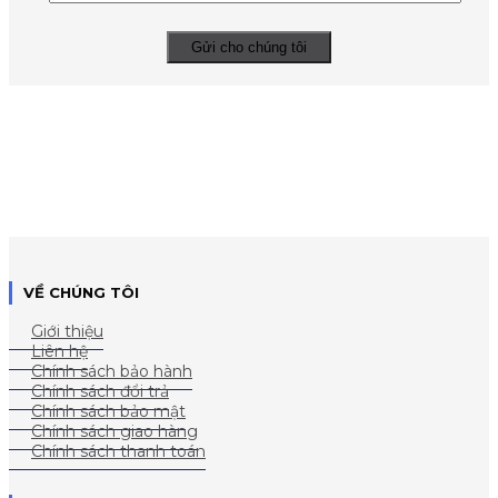
VỀ CHÚNG TÔI
Giới thiệu
Liên hệ
Chính sách bảo hành
Chính sách đổi trả
Chính sách bảo mật
Chính sách giao hàng
Chính sách thanh toán