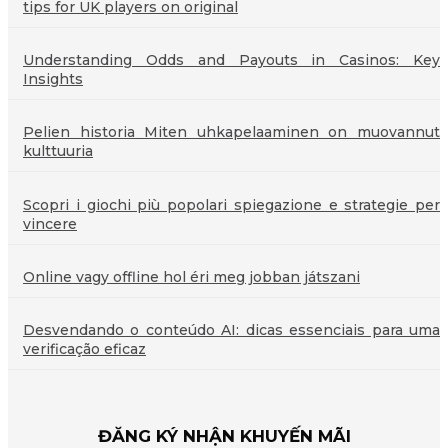
tips for UK players on original
Understanding Odds and Payouts in Casinos: Key
Insights
Pelien historia Miten uhkapelaaminen on muovannut
kulttuuria
Scopri i giochi più popolari spiegazione e strategie per
vincere
Online vagy offline hol éri meg jobban játszani
Desvendando o conteúdo AI: dicas essenciais para uma
verificação eficaz
ĐĂNG KÝ NHẬN KHUYẾN MÃI