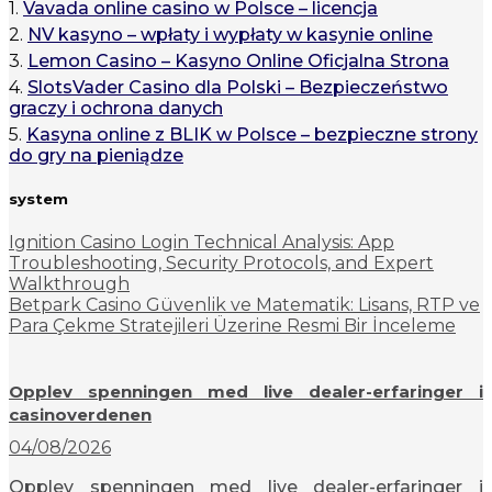
1.
Vavada online casino w Polsce – licencja
2.
NV kasyno – wpłaty i wypłaty w kasynie online
3.
Lemon Casino – Kasyno Online Oficjalna Strona
4.
SlotsVader Casino dla Polski – Bezpieczeństwo
graczy i ochrona danych
5.
Kasyna online z BLIK w Polsce – bezpieczne strony
do gry na pieniądze
system
Ignition Casino Login Technical Analysis: App
Troubleshooting, Security Protocols, and Expert
Walkthrough
Betpark Casino Güvenlik ve Matematik: Lisans, RTP ve
Para Çekme Stratejileri Üzerine Resmi Bir İnceleme
Opplev spenningen med live dealer-erfaringer i
casinoverdenen
04/08/2026
Opplev spenningen med live dealer-erfaringer i