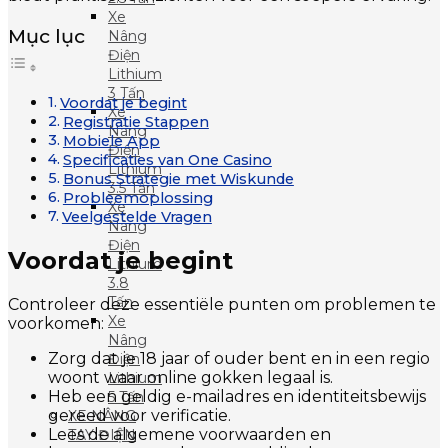
Xe
Mục lục
Nâng
Điện
Lithium
3 Tấn
Voordat je begint
Xe
Registratie Stappen
Nâng
Mobiele App
Điện
Specificaties van One Casino
Lithium
Bonus Strategie met Wiskunde
3.5 Tấn
Probleemoplossing
Xe
Veelgestelde Vragen
Nâng
Điện
Voordat je begint
Lithium
3.8
Tấn
Controleer deze essentiële punten om problemen te
Xe
voorkomen:
Nâng
Zorg dat je 18 jaar of ouder bent en in een regio
Điện
woont waar online gokken legaal is.
Lithium
Heb een geldig e-mailadres en identiteitsbewijs
5 Tấn
gereed voor verificatie.
XE NÂNG
Lees de algemene voorwaarden en
TAY ĐIỆN