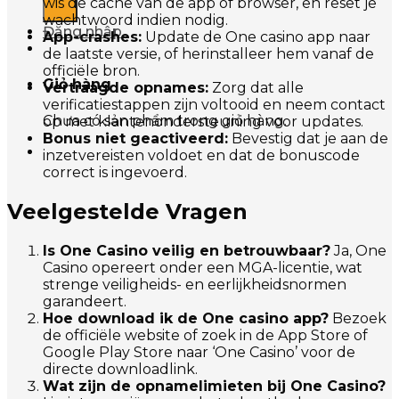
wis de cache van de app of browser, en reset je
wachtwoord indien nodig.
Đăng nhập
App-crashes:
Update de One casino app naar
de laatste versie, of herinstalleer hem vanaf de
officiële bron.
Giỏ hàng
Vertraagde opnames:
Zorg dat alle
verificatiestappen zijn voltooid en neem contact
Chưa có sản phẩm trong giỏ hàng.
op met klantenondersteuning voor updates.
Bonus niet geactiveerd:
Bevestig dat je aan de
inzetvereisten voldoet en dat de bonuscode
correct is ingevoerd.
Veelgestelde Vragen
Is One Casino veilig en betrouwbaar?
Ja, One
Casino opereert onder een MGA-licentie, wat
strenge veiligheids- en eerlijkheidsnormen
garandeert.
Hoe download ik de One casino app?
Bezoek
de officiële website of zoek in de App Store of
Google Play Store naar ‘One Casino’ voor de
directe downloadlink.
Wat zijn de opnamelimieten bij One Casino?