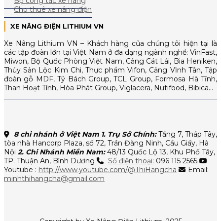
Bộ công tác xe nâng
Cho thuê xe nâng điện
XE NÂNG ĐIỆN LITHIUM VN
Xe Nâng Lithium VN – Khách hàng của chúng tôi hiện tại là
các tập đoàn lớn tại Việt Nam ở đa dạng ngành nghề: VinFast,
Miwon, Bộ Quốc Phòng Việt Nam, Cảng Cát Lái, Bia Heniken,
Thủy Sản Lộc Kim Chi, Thực phẩm Vifon, Cảng Vĩnh Tân, Tập
đoàn gỗ MDF, Tỷ Bách Group, TCL Group, Formosa Hà Tĩnh,
Than Hoạt Tính, Hòa Phát Group, Viglacera, Nutifood, Bibica…
8 chi nhánh ở Việt Nam
1. Trụ Sở Chính:
Tầng 7, Tháp Tây,
tòa nhà Hancorp Plaza, số 72, Trần Đăng Ninh, Cầu Giấy, Hà
Nội
2. Chi Nhánh Miền Nam:
48/13 Quốc Lộ 13, Khu Phố Tây,
TP. Thuận An, Bình Dương
Số điện thoại:
096 115 2565
Youtube :
http://www.youtube.com/@ThiHangcha
Email:
minhthihangcha@gmail.com