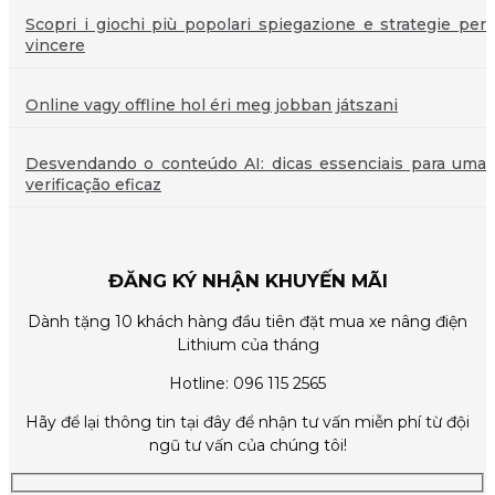
Scopri i giochi più popolari spiegazione e strategie per
vincere
Online vagy offline hol éri meg jobban játszani
Desvendando o conteúdo AI: dicas essenciais para uma
verificação eficaz
ĐĂNG KÝ NHẬN KHUYẾN MÃI
Dành tặng 10 khách hàng đầu tiên đặt mua xe nâng điện
Lithium của tháng
Hotline: 096 115 2565
Hãy để lại thông tin tại đây để nhận tư vấn miễn phí từ đội
ngũ tư vấn của chúng tôi!