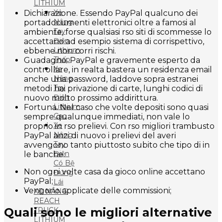
LITHIUM
Xe
Dichiarazione. Essendo PayPal qualcuno dei
Nâng
portadocumenti elettronici oltre a famosi al
Tay
ambiente, forse qualsiasi rso siti di scommesse lo
Điện
accettano ad esempio sistema di corrispettivo,
Lithium
ebbene non corri rischi.
Thấp
Guadagno. PayPal e gravemente esperto da
Xe
controllare, in realta bastera un residenza email
Nâng
anche una password, laddove sopra estranei
Tay
metodi hai privazione di carte, lunghi codici di
Điện
nuovo molto prossimo addirittura.
Lithium
Fortuna. Nel caso che volte depositi sono quasi
Cao
sempre qualunque immediati, non vale lo
Xe
proprio in rso prelievi. Con rso migliori trambusto
Nâng
PayPal anzi di nuovo i prelievi del averi
Tay
avvengono tanto piuttosto subito che tipo di in
Điện
le banche.
Có Bệ
Non ogni volte casa da gioco online accettano
Đứng
PayPal;
Lái
Vengono applicate delle commissioni;
XE NÂNG
REACH
Quali sono le migliori alternative
TRUCK
LITHIUM