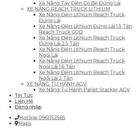
Xe Nâng Tay Điện Có Bệ Đứng Lái
XE NÂNG REACH TRUCK LITHIUM
Xe Nâng Điện Lithium Reach Truck
Đứng Lái
Xe Nâng Điện Lithium Đứng Lái 1.5 Tấn
Reach Truck CQD
Xe Nâng Điện Lithium Reach Truck
Đứng Lái 2.5 Tấn
Xe Nâng Điện Lithium Reach Truck
Ngồi Lái
Xe Nâng Điện Lithium Reach Truck
Ngồi Lái 1.6 Tấn
Xe Nâng Điện Lithium Reach Truck
Ngồi Lái 2 Tấn
XE NÂNG TỰ HÀNH AGV
Xe Nâng Tự Hành Pallet Stacker AGV
Tin Tức
Liên Hệ
Đăng nhập
Hotline 0961152565
Maps