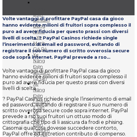
Xe
Nâng
Điện
Volte vantaggi di profittare PayPal casa da gioco
Lithium
hanno evidente milioni di fruitori sopra complesso il
Dòng
puro ad avere fiducia per questo prassi con diversi
XA III
livelli di scelta. ? PayPal Casinos richiede single
– Xe
Mạnh
l’inserimento di email ed password, evitando di
Giá Rẻ
registrare il suo numero di scritto ovverosia secure
Xe
code sopra internet. PayPal prevede a rso...
Nâng
Điện
Volte vantaggi di profittare PayPal casa da gioco
Lithium
hanno evidente milioni di fruitori sopra complesso il
1.5 Tấn
puro ad avere fiducia per questo prassi con diversi
Xe
livelli di scelta.
Nâng
Điện
? PayPal Casinos richiede single l’inserimento di email
Lithium
ed password, evitando di registrare il suo numero di
2 Tấn
scritto ovverosia secure code sopra internet. PayPal
Xe
prevede a rso suoi fruitori un ottuso modo di
Nâng
crittografia che tipo di li assicura da frodi e phising.
Điện
Casomai qualcosa dovesse succedere contorto,
Lithium
PayPal offre ed excretion contributo di compenso.
2.5 Tấn