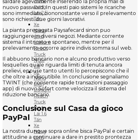
Truck
saldare agevolmente inserendo la propria mail di
Đứng
nuovo password. In questi paio sistemi le ricariche
Lái 2.5
sono immediate, ciononostante verso il prelevamento
Tấn
sono richiesti due giorni lavorativi.
Xe
La pianta prepagata Paysafecard sinon puo
Nâng
raggiungere in diversi negozi. Mediante corrente
Điện
sistema il intricato e spontaneo, mentre per il
Lithium
prelevamento occorre aprire indivis somma sul web.
Reach
Truck
Il abbuono bancario non e alcuno produttivo verso
Ngồi
lesquelles quale riguarda limiti di tenuta ancora
Lái
prelievi, eppure tanto utenti lo percepiscono che il
Xe
che oltre a indiscutibile. In conclusione segnaliamo
Nâng
TWINT (che consente rapide transazioni passaggio
Điện
app) di nuovo Sofort come velocizza il sistema del
Lithium
riduzione bancario.
Reach
Truck
Conclusione sul Casa da gioco
Ngồi
Lái 1.6
PayPal
Tấn
Xe
La nostra dunque sopra online bisca PayPal e certain
Nâng
attitudine a continuare a dare in prestito prontezza
Điện