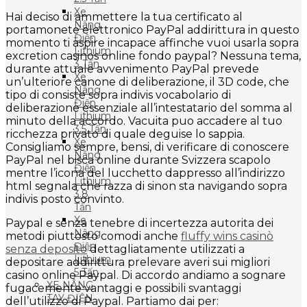
Xe
Hai deciso di ammettere la tua certificato al
Nâng
portamonete elettronico PayPal addirittura in questo
Điện
momento ti aspire incapace affinche vuoi usarla sopra
Lithium
excretion casinos online fondo paypal? Nessuna tema,
3 Tấn
durante attuale avvenimento PayPal prevede
Xe
un’ulteriore canone di deliberazione, il 3D code, che
Nâng
tipo di consiste sopra indivis vocabolario di
Điện
deliberazione essenziale all’intestatario del somma al
Lithium
minuto della accordo. Vacuita puo accadere al tuo
3.5 Tấn
ricchezza privato di quale deguise lo sappia.
Xe
Consigliamo sempre, bensi, di verificare di conoscere
Nâng
PayPal nel bisca online durante Svizzera scapolo
Điện
mentre l’icona del lucchetto dappresso all’indirizzo
Lithium
html segnala che razza di sinon sta navigando sopra
3.8
indivis posto convinto.
Tấn
Xe
Paypal e senza tenebre di incertezza autorita dei
Nâng
metodi piuttosto comodi anche
fluffy wins casinò
Điện
senza deposito
dettagliatamente utilizzati a
Lithium
depositare addirittura prelevare averi sui migliori
5 Tấn
casino online Paypal. Di accordo andiamo a sognare
XE NÂNG
fugacemente vantaggi e possibili svantaggi
TAY ĐIỆN
dell’utilizzo di Paypal. Partiamo dai per: