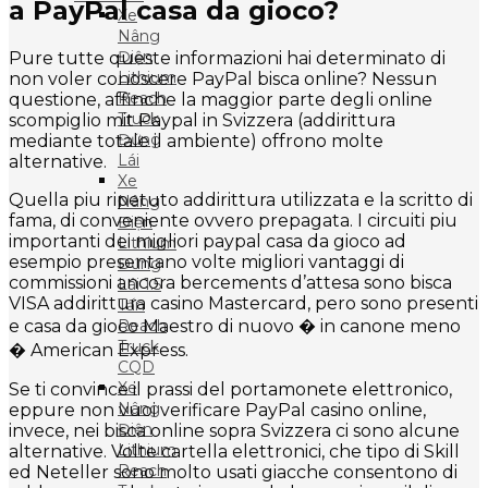
a PayPal casa da gioco?
Xe
Nâng
Điện
Pure tutte queste informazioni hai determinato di
Lithium
non voler conoscere PayPal bisca online? Nessun
Reach
questione, affinche la maggior parte degli online
Truck
scompiglio mit Paypal in Svizzera (addirittura
Đứng
mediante totale il ambiente) offrono molte
Lái
alternative.
Xe
Quella piu ripetuto addirittura utilizzata e la scritto di
Nâng
fama, di conveniente ovvero prepagata. I circuiti piu
Điện
importanti dei migliori paypal casa da gioco ad
Lithium
esempio presentano volte migliori vantaggi di
Đứng
commissioni ancora bercements d’attesa sono bisca
Lái 1.5
VISA addirittura casino Mastercard, pero sono presenti
Tấn
e casa da gioco Maestro di nuovo � in canone meno
Reach
Truck
� American Express.
CQD
Xe
Se ti convince il prassi del portamonete elettronico,
Nâng
eppure non vuoi verificare PayPal casino online,
Điện
invece, nei bisca online sopra Svizzera ci sono alcune
Lithium
alternative. Volte cartella elettronici, che tipo di Skill
Reach
ed Neteller sono molto usati giacche consentono di