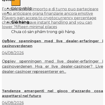
Đăng nhập
Fondare limiti di importo e di turno puo partecipare
verso anticipare grana finanziarie ancora emotive
Players gain access to cryptocurrency percentage
Giỏ hàng
choice which have instant handling and you can
lower ?fifteen minimal places
Chưa có sản phẩm trong giỏ hàng.
Opplev spenningen med live dealer-erfaringer i
casinoverdenen
04/08/2026
Opplev spenningen med live dealer-erfaringer i
casinoverdenen Hva er live dealer-casinoer? Live
dealer-casinoer representerer en...
Tendenze emergenti nel gioco d'azzardo cosa
aspettarsi nel futuro
04/08/2026