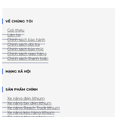
VỀ CHÚNG TÔI
Giới thiệu
Liên hệ
Chính sách bảo hành
Chính sách đổi trả
Chính sách bảo mật
Chính sách giao hàng
Chính sách thanh toán
MẠNG XÃ HỘI
SẢN PHẨM CHÍNH
Xe nâng điện lithium
Xe nâng tay điện lithium
Xe nâng Reach Truck lithium
Xe nâng kéo hàng lithium