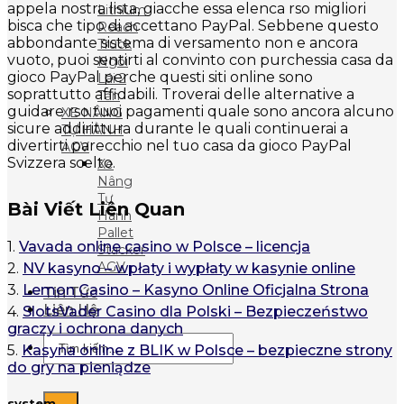
appela nostra lista, giacche essa elenca rso migliori
Lithium
bisca che tipo di accettano PayPal. Sebbene questo
Reach
abbondante sistema di versamento non e ancora
Truck
vuoto, puoi sentirti al convinto con purchessia casa da
Ngồi
gioco PayPal perche questi siti online sono
Lái 2
soprattutto affidabili. Troverai delle alternative a
Tấn
guidare rso tuoi pagamenti quale sono ancora alcuno
XE NÂNG
sicure addirittura durante le quali continuerai a
TỰ HÀNH
divertirti parecchio nel tuo casa da gioco PayPal
AGV
Svizzera scelto.
Xe
Nâng
Tự
Bài Viết Liên Quan
Hành
Pallet
1.
Vavada online casino w Polsce – licencja
Stacker
AGV
2.
NV kasyno – wpłaty i wypłaty w kasynie online
3.
Lemon Casino – Kasyno Online Oficjalna Strona
Tin Tức
Liên Hệ
4.
SlotsVader Casino dla Polski – Bezpieczeństwo
graczy i ochrona danych
Tìm
5.
Kasyna online z BLIK w Polsce – bezpieczne strony
kiếm:
do gry na pieniądze
system