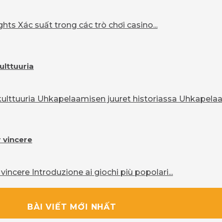
ts Xác suất trong các trò chơi casino...
ulttuuria
lttuuria Uhkapelaamisen juuret historiassa Uhkapelaam
r vincere
vincere Introduzione ai giochi più popolari...
BÀI VIẾT MỚI NHẤT