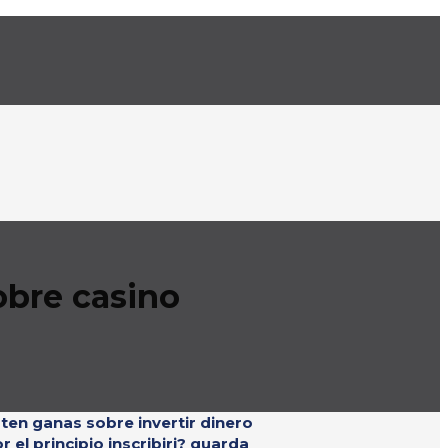
obre casino
ten ganas sobre invertir dinero
l principio inscribiri? guarda