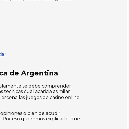
ia?
rca de Argentina
s, solamente se debe comprender
s tecnicas cual acaricia asimilar
 escena las juegos de casino online
 opiniones o bien de acudir
. Por eso queremos explicarle, que