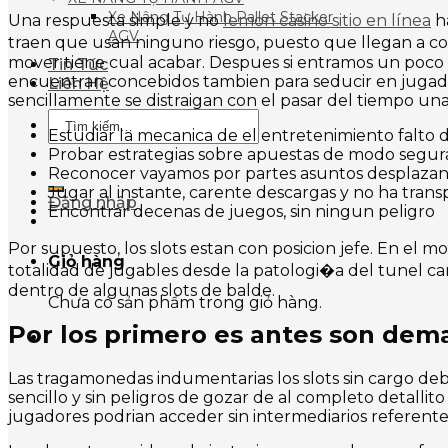
Xe Nâng Tự Hành Pallet Stacker
Una respuesta simple y no
lemon casino sitio en línea
ha
AGV
traen que usan ninguno riesgo, puesto que llegan a co
mover tiene cual acabar. Despues si entramos un poco
Tin Tức
encuentran concebidos tambien para seducir en jugadore
Liên Hệ
sencillamente se distraigan con el pasar del tiempo un
Tìm
Estudiar la mecanica de el entretenimiento falto 
kiếm:
Probar estrategias sobre apuestas de modo segur
Reconocer vayamos por partes asuntos desplazan
Jugar al instante, carente descargas y no ha trans
Đăng nhập
Encontrar decenas de juegos, sin ningun peligro
Por supuesto, los slots estan con posicion jefe. En 
Giỏ hàng
totalidad de jugables desde la patologi�a del tunel c
dentro de algunas slots de balde.
Chưa có sản phẩm trong giỏ hàng.
Por los primero es antes son demas
Las tragamonedas indumentarias los slots sin cargo d
sencillo y sin peligros de gozar de al completo detallit
jugadores podrian acceder sin intermediarios referente