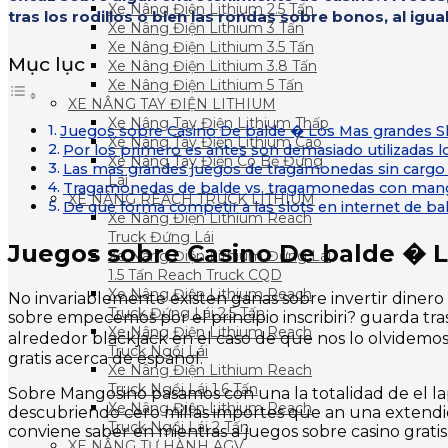
Xe Nâng Điện Lithium 2.5 Tấn
tras los rodillos o bien las rondas sobre bonos, al igual
Xe Nâng Điện Lithium 3 Tấn
Xe Nâng Điện Lithium 3.5 Tấn
Mục lục
Xe Nâng Điện Lithium 3.8 Tấn
Xe Nâng Điện Lithium 5 Tấn
XE NÂNG TAY ĐIỆN LITHIUM
Xe Nâng Tay Điện Lithium Thấp
Juegos sobre Casino De balde � Los Mas grandes Slo
Xe Nâng Tay Điện Lithium Cao
Por los primero es antes son demasiado utilizadas lo
Xe Nâng Tay Điện Có Bệ Đứng
Las mas grandes juegos de tragamonedas sin carg
Lái
Tragamonedas de balde vs. tragamonedas con manga 
XE NÂNG REACH TRUCK LITHIUM
De que forma competir a las slots en internet de b
Xe Nâng Điện Lithium Reach
Truck Đứng Lái
Juegos sobre Casino De balde � L
Xe Nâng Điện Lithium Đứng Lái
1.5 Tấn Reach Truck CQD
Xe Nâng Điện Lithium Reach
No invariablemente existen ganas sobre invertir diner
Truck Đứng Lái 2.5 Tấn
sobre empecemos por el principio inscribiri? guarda tras 
Xe Nâng Điện Lithium Reach
alrededor blackjack en el caso de que nos lo olvidemos
Truck Ngồi Lái
gratis acerca de espanol.
Xe Nâng Điện Lithium Reach
Truck Ngồi Lái 1.6 Tấn
Sobre Mangosino pasamos con una la totalidad de el lap
Xe Nâng Điện Lithium Reach
descubriendo cero millas importes que an una extendid
Truck Ngồi Lái 2 Tấn
conviene saber en mientras a juegos sobre casino gratis
XE NÂNG TỰ HÀNH AGV