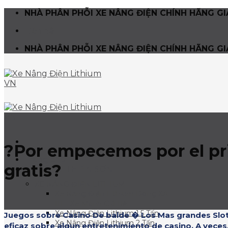
Skip
NHÀ PHÂN PHỖI XE NÂNG ĐIỆN CHÍNH HÃNG GI
to
Liên hệ
content
NHÀ PHÂN PHỖI XE NÂNG ĐIỆN CHÍNH HÃNG GI
?Por empecemos por el pri
Trang chủ
gratis?
XE NÂNG THIÊN SƠN
XE NÂNG ĐIỆN LITHIUM
Xe Nâng Điện Lithium Dòng XA
III – Xe Mạnh Giá Rẻ
Xe Nâng Điện Lithium 1.5 Tấn
Juegos sobre Casino De balde � Los Mas grandes Slots
Xe Nâng Điện Lithium 2 Tấn
eficaz sobre algun entretenimiento de casino. A vece