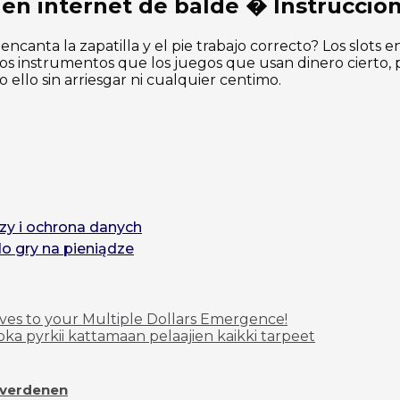
 en internet de balde � Instruccio
encanta la zapatilla y el pie trabajo correcto? Los slots
smos instrumentos que los juegos que usan dinero cierto
 ello sin arriesgar ni cualquier centimo.
zy i ochrona danych
do gry na pieniądze
lves to your Multiple Dollars Emergence!
 joka pyrkii kattamaan pelaajien kaikki tarpeet
overdenen