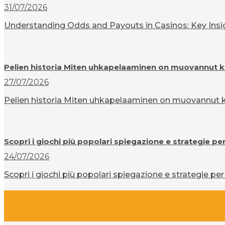
31/07/2026
Understanding Odds and Payouts in Casinos: Key Insigh
Pelien historia Miten uhkapelaaminen on muovannut k
27/07/2026
Pelien historia Miten uhkapelaaminen on muovannut ku
Scopri i giochi più popolari spiegazione e strategie pe
24/07/2026
Scopri i giochi più popolari spiegazione e strategie per 