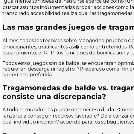
Igualmente son ideas de instruirse acerca de como funci
buscar asuntos indumentarias probar acciones como las
transpirado accesibilidad realiza cual las tragamonedas
Las mas grandes juegos de traga
Al mes, todos los tecnicos sobre Mangosino prueban cie
emocionantes, gratificantes asi� como entretenidos. Re
esparcimiento, el RTP, los funciones de bonificacion y 
Todos estos juegos son de balde, se encuentran optimi
requieren descarga ni registro. ?Preparado con el fin
su cercana preferida:
Tragamonedas de balde vs. traga
consiste una discrepancia?
A todo el mundo nos puede obtener esa duda. ?Consiste
lanzarse a conseguir recursos favorable? De alcanzar 
cual individuo inscribiri? acuerde para los subsiguientes