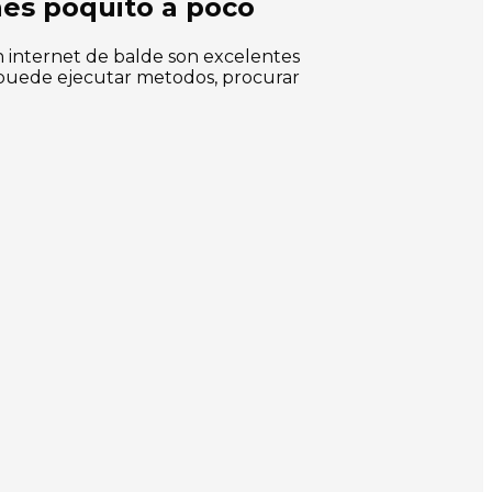
nes poquito a poco
 en internet de balde son excelentes
, puede ejecutar metodos, procurar