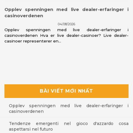
Opplev spenningen med live dealer-erfaringer i
casinoverdenen
04/08/2026
Opplev spenningen med live dealer-erfaringer i
casinoverdenen Hva er live dealer-casinoer? Live dealer-
casinoer representerer en...
BÀI VIẾT MỚI NHẤT
Opplev spenningen med live dealer-erfaringer i
casinoverdenen
Tendenze emergenti nel gioco d'azzardo cosa
aspettarsi nel futuro