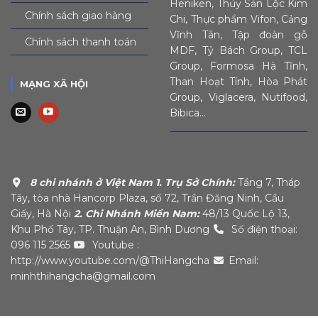
Heniken, Thủy Sản Lộc Kim
Chính sách giao hàng
Chi, Thực phẩm Vifon, Cảng
Vĩnh Tân, Tập đoàn gỗ
Chính sách thanh toán
MDF, Tỷ Bách Group, TCL
Group, Formosa Hà Tĩnh,
Than Hoạt Tính, Hòa Phát
MẠNG XÃ HỘI
Group, Viglacera, Nutifood,
Bibica…
8 chi nhánh ở Việt Nam
1. Trụ Sở Chính:
Tầng 7, Tháp
Tây, tòa nhà Hancorp Plaza, số 72, Trần Đăng Ninh, Cầu
Giấy, Hà Nội
2. Chi Nhánh Miền Nam:
48/13 Quốc Lộ 13,
Khu Phố Tây, TP. Thuận An, Bình Dương
Số điện thoại:
096 115 2565
Youtube :
http://www.youtube.com/@ThiHangcha
Email:
minhthihangcha@gmail.com