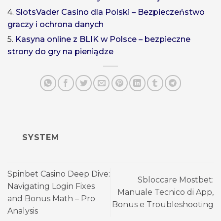
4.
SlotsVader Casino dla Polski – Bezpieczeństwo
graczy i ochrona danych
5.
Kasyna online z BLIK w Polsce – bezpieczne
strony do gry na pieniądze
SYSTEM
Spinbet Casino Deep Dive:
Sbloccare Mostbet:
Navigating Login Fixes
Manuale Tecnico di App,
and Bonus Math – Pro
Bonus e Troubleshooting
Analysis