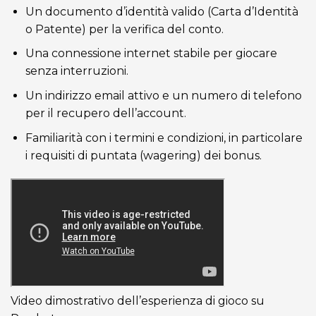
Un documento d’identità valido (Carta d’Identità
o Patente) per la verifica del conto.
Una connessione internet stabile per giocare
senza interruzioni.
Un indirizzo email attivo e un numero di telefono
per il recupero dell’account.
Familiarità con i termini e condizioni, in particolare
i requisiti di puntata (wagering) dei bonus.
Video dimostrativo dell’esperienza di gioco su