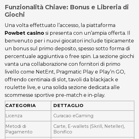
Funzionalità Chiave: Bonus e Libreria di
Giochi
Una volta effettuato l’accesso, la piattaforma
Powbet casino
si presenta con un’ampia offerta. Il
benvenuto per i nuovi giocatori include tipicamente
un bonus sul primo deposito, spesso sotto forma di
percentuale aggiuntiva o free spin. La sezione giochi
vanta una collaborazione con fornitori di primo
livello come NetEnt, Pragmatic Play e Play’n GO,
offrendo centinaia di slot, tavoli da blackjack e
roulette live, e una solida sezione dedicata alle
scommesse sportive pre-match e in-play.
CATEGORIA
DETTAGLIO
Licenza
Curacao eGaming
Metodi di
Carte, E-wallets (Skrill, Neteller),
Pagamento
Bonifico