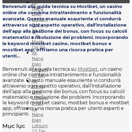
Xe
Benvenuti alla guida tecnica su Mostbet, un casino
Nâng
online che combina intrattenimento e funzionalità
Điện
avanzate. Questo manuale esauriente vi condurrà
Lithium
attraverso ogni aspetto operativo, dall’installazione
Dòng
XA III
dell’app alla gestione dei bonus, con focus su calcoli
– Xe
matematici e risoluzione dei problemi. Incorporando
Mạnh
le keyword mostbet casino, mostbet bonus e
Giá Rẻ
mostbet app, offriamo una risorsa pratica per
Xe
utenti...
Nâng
Điện
Benvenuti alla guida tecnica su
Mostbet
, un casino
Lithium
online che combina intrattenimento e funzionalità
1.5 Tấn
avanzate. Questo manuale esauriente vi condurrà
Xe
attraverso ogni aspetto operativo, dall’installazione
Nâng
dell’app alla gestione dei bonus, con focus su calcoli
Điện
matematici e risoluzione dei problemi. Incorporando
Lithium
le keyword mostbet casino, mostbet bonus e mostbet
2 Tấn
app, offriamo una risorsa pratica per utenti esperti e
Xe
principianti.
Nâng
Điện
Mục lục
Lithium
2.5 Tấn