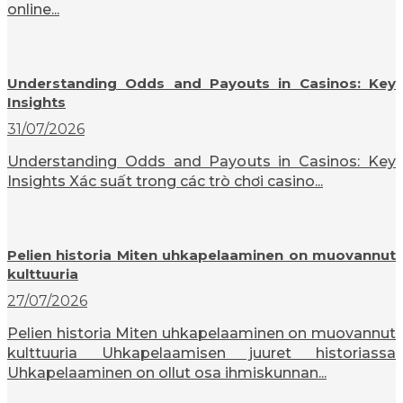
online...
Understanding Odds and Payouts in Casinos: Key
Insights
31/07/2026
Understanding Odds and Payouts in Casinos: Key
Insights Xác suất trong các trò chơi casino...
Pelien historia Miten uhkapelaaminen on muovannut
kulttuuria
27/07/2026
Pelien historia Miten uhkapelaaminen on muovannut
kulttuuria Uhkapelaamisen juuret historiassa
Uhkapelaaminen on ollut osa ihmiskunnan...