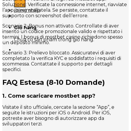
Soluzione: Verificate la connessione internet, riavviate
l’app, o reinstallatela. Se persiste, contattate il
Đăng nhập
supporto con screenshot dell’errore.
Scenario 2: Bonus non attivato. Controllate di aver
Giỏ hàng
inserito un codice promozionale valido e rispettato i
termini. I bonus di mostbet casino richiedono spesso
Chưa có sản phẩm trong giỏ hàng.
un deposito minimo.
Scenario 3: Prelievo bloccato. Assicuratevi di aver
completato la verifica KYC e soddisfatto i requisiti di
scommessa. Contattate il supporto per dettagli
specifici.
FAQ Estesa (8-10 Domande)
1. Come scaricare mostbet app?
Visitate il sito ufficiale, cercate la sezione “App”, e
seguite le istruzioni per iOS o Android. Per iOS,
potreste aver bisogno di autorizzare app da
sviluppatori terzi.