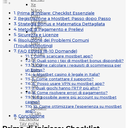
Xe
Nâng
Prima di Iniziare: Checklist Essenziale
Điện
Registrazione a Mostbet: Passo dopo Passo
Lithium
Strategia Bonus e Matematica Dettagliata
3 Tấn
Metodi di Pagamento e Prelievi
Xe
Sicurezza e Licenze
Nâng
Risoluzione dei Problemi Comuni
Điện
(Troubleshooting)
Lithium
FAQ Estesa (8-10 Domande)
3.5 Tấn
1. Come scaricare mostbet app?
Xe
2. Quali sono i tipi di mostbet bonus disponibili?
Nâng
3. Come calcolare i requisiti di scommessa per
Điện
un bonus?
4. Mostbet casino è legale in Italia?
Lithium
5. Come contattare il supporto?
3.8
6. Posso usare VPN su mostbet app?
Tấn
7. Quali giochi hanno l’RTP più alto?
Xe
8. Come risolvere errori di pagamento?
Nâng
9. È possibile avere più account su mostbet
casino?
Điện
10. Come ottimizzare l’esperienza su mostbet
Lithium
app?
5 Tấn
Conclusione
XE NÂNG
TAY ĐIỆN