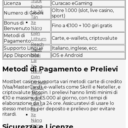
Truck
Licenza
Curacao eGaming
Đứng
Oltre 1.000 (slot, live casino,
Lái 2.5
Numero di Giochi
sport)
Tấn
Xe
Bonus di
Fino a €100 + 100 giri gratis
Nâng
Benvenuto
Điện
Metodi di
Carte, e-wallets, criptovalute
Lithium
Pagamento
Reach
Supporto Lingue
Italiano, inglese, ecc.
Truck
App Disponibile
iOS e Android
Ngồi
Lái
Xe
Metodi di Pagamento e Prelievi
Nâng
Điện
Mostbet casino supporta vari metodi: carte di credito
Lithium
(Visa/MasterCard), e-wallets come Skrill e Neteller, e
Reach
criptovalute Bitcoin. I prelievi hanno limiti minimi di
Truck
€10 e massimi di €5.000 al giorno, con tempi di
Ngồi
elaborazione da 1 a 24 ore. Assicuratevi di usare lo
Lái 1.6
stesso metodo per deposito e prelievo per evitare
Tấn
ritardi.
Xe
Nâng
Sicurezza e Licenze
Điện