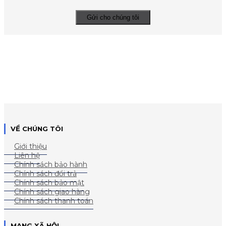
VỀ CHÚNG TÔI
Giới thiệu
Liên hệ
Chính sách bảo hành
Chính sách đổi trả
Chính sách bảo mật
Chính sách giao hàng
Chính sách thanh toán
MẠNG XÃ HỘI