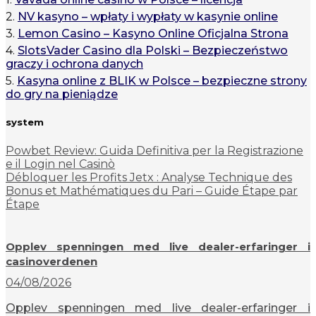
2.
NV kasyno – wpłaty i wypłaty w kasynie online
3.
Lemon Casino – Kasyno Online Oficjalna Strona
4.
SlotsVader Casino dla Polski – Bezpieczeństwo
graczy i ochrona danych
5.
Kasyna online z BLIK w Polsce – bezpieczne strony
do gry na pieniądze
system
Powbet Review: Guida Definitiva per la Registrazione
e il Login nel Casinò
Débloquer les Profits Jetx : Analyse Technique des
Bonus et Mathématiques du Pari – Guide Étape par
Étape
Opplev spenningen med live dealer-erfaringer i
casinoverdenen
04/08/2026
Opplev spenningen med live dealer-erfaringer i