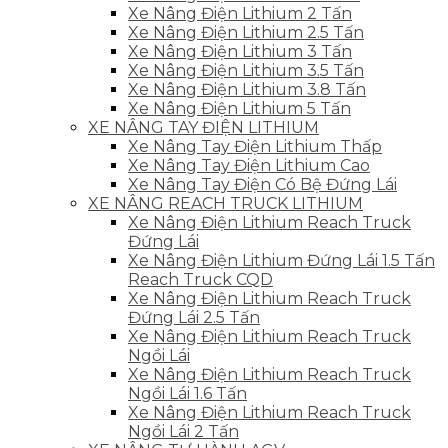
Xe Nâng Điện Lithium 2 Tấn
Xe Nâng Điện Lithium 2.5 Tấn
Xe Nâng Điện Lithium 3 Tấn
Xe Nâng Điện Lithium 3.5 Tấn
Xe Nâng Điện Lithium 3.8 Tấn
Xe Nâng Điện Lithium 5 Tấn
XE NÂNG TAY ĐIỆN LITHIUM
Xe Nâng Tay Điện Lithium Thấp
Xe Nâng Tay Điện Lithium Cao
Xe Nâng Tay Điện Có Bệ Đứng Lái
XE NÂNG REACH TRUCK LITHIUM
Xe Nâng Điện Lithium Reach Truck
Đứng Lái
Xe Nâng Điện Lithium Đứng Lái 1.5 Tấn
Reach Truck CQD
Xe Nâng Điện Lithium Reach Truck
Đứng Lái 2.5 Tấn
Xe Nâng Điện Lithium Reach Truck
Ngồi Lái
Xe Nâng Điện Lithium Reach Truck
Ngồi Lái 1.6 Tấn
Xe Nâng Điện Lithium Reach Truck
Ngồi Lái 2 Tấn